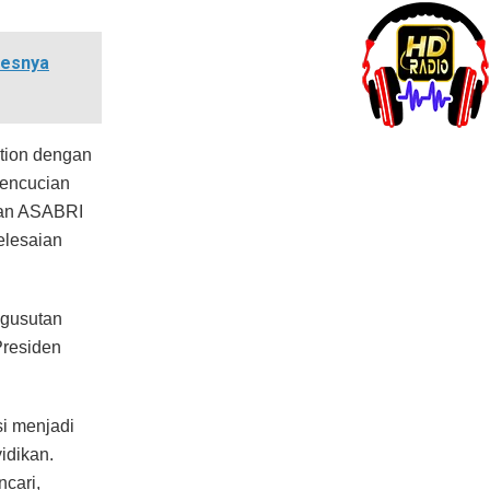
sesnya
ation dengan
pencucian
ian ASABRI
elesaian
gusutan
Presiden
i menjadi
idikan.
cari,