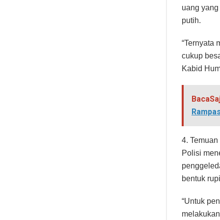
uang yang
putih.
“Ternyata
cukup besa
Kabid Huma
BacaSa
Rampas
4. Temuan 
Polisi me
penggeleda
bentuk rup
“Untuk pen
melakukan