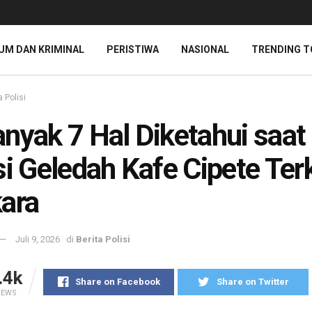
UM DAN KRIMINAL
PERISTIWA
NASIONAL
TRENDING T
a Polisi
nyak 7 Hal Diketahui saat
si Geledah Kafe Cipete Terk
ara
Juli 9, 2026
di
Berita Polisi
.4k
Share on Facebook
Share on Twitter
IEWS