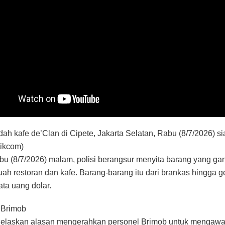
dah kafe de’Clan di Cipete, Jakarta Selatan, Rabu (8/7/2026) si
tikcom)
u (8/7/2026) malam, polisi berangsur menyita barang yang ganj
ah restoran dan kafe. Barang-barang itu dari brankas hingga 
ata uang dolar.
 Brimob
njelaskan alasan mengerahkan personel Brimob untuk mengawa