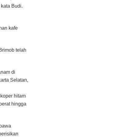
kata Budi.
han kafe
Brimob telah
anam di
arta Selatan,
 koper hitam
berat hingga
ibawa
erisikan