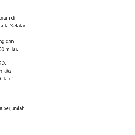
anam di
arta Selatan,
ng dan
0 miliar.
GD.
 kita
’Clan,”
ut berjumlah