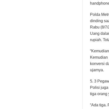
handphone,”
Polda Metr
dinding sa
Rabu (8/7/
Uang dalam
rupiah. To
“Kemudian 
Kemudian 
konversi da
ujarnya.
5. 3 Pegaw
Polisi jug
tiga orang
“Ada tiga. 