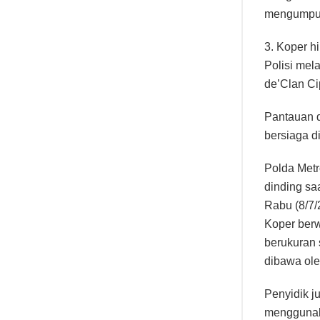
mengumpulk
3. Koper 
Polisi mel
de’Clan Ci
Pantauan d
bersiaga d
Polda Metr
dinding sa
Rabu (8/7/
Koper berw
berukuran 
dibawa ole
Penyidik 
menggunak