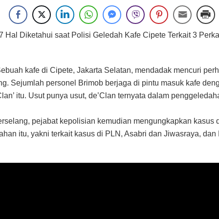
 Hal Diketahui saat Polisi Geledah Kafe Cipete Terkait 3 Perk
Sebuah kafe di Cipete, Jakarta Selatan, mendadak mencuri perh
ng. Sejumlah personel Brimob berjaga di pintu masuk kafe de
lan’ itu. Usut punya usut, de’Clan ternyata dalam penggeledah
rselang, pejabat kepolisian kemudian mengungkapkan kasus di
han itu, yakni terkait kasus di PLN, Asabri dan Jiwasraya, dan