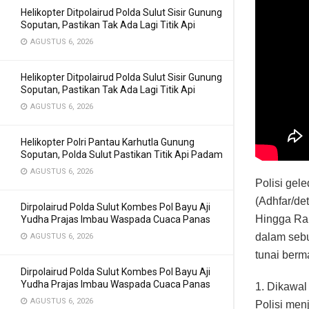
Helikopter Ditpolairud Polda Sulut Sisir Gunung
Soputan, Pastikan Tak Ada Lagi Titik Api
AGUSTUS 6, 2026
Helikopter Ditpolairud Polda Sulut Sisir Gunung
Soputan, Pastikan Tak Ada Lagi Titik Api
AGUSTUS 6, 2026
Helikopter Polri Pantau Karhutla Gunung
Soputan, Polda Sulut Pastikan Titik Api Padam
AGUSTUS 6, 2026
Polisi gele
(Adhfar/de
Dirpolairud Polda Sulut Kombes Pol Bayu Aji
Hingga Rab
Yudha Prajas Imbau Waspada Cuaca Panas
dalam sebu
AGUSTUS 6, 2026
tunai berm
Dirpolairud Polda Sulut Kombes Pol Bayu Aji
Yudha Prajas Imbau Waspada Cuaca Panas
1. Dikawal
AGUSTUS 6, 2026
Polisi me