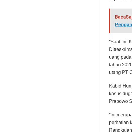
BacaSa
Pengam
“Saat ini,
Ditreskrim
uang pada
tahun 2020
utang PT C
Kabid Hum
kasus duga
Prabowo S
“Ini merup
perhatian 
Rangkaian 