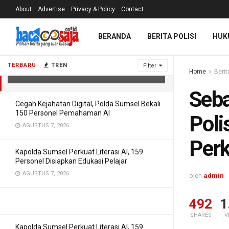
About
Advertise
Privacy & Policy
Contact
Sebanyak 7 Hal Diketahui saat Polisi
BERANDA
BERITA POLISI
HUK
Geledah Kafe Cipete Terkait 3
Perkara
TERBARU
TREN
Filter
Home
Berit
JULI 9, 2026
Seba
Cegah Kejahatan Digital, Polda Sumsel Bekali
150 Personel Pemahaman AI
Poli
AGUSTUS 7, 2026
Perk
Kapolda Sumsel Perkuat Literasi AI, 159
Personel Disiapkan Edukasi Pelajar
AGUSTUS 7, 2026
oleh
admin
492
1
SHARES
V
Kapolda Sumsel Perkuat Literasi AI, 159