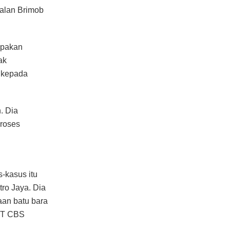
alan Brimob
upakan
ak
 kepada
. Dia
roses
s-kasus itu
tro Jaya. Dia
aan batu bara
 PT CBS