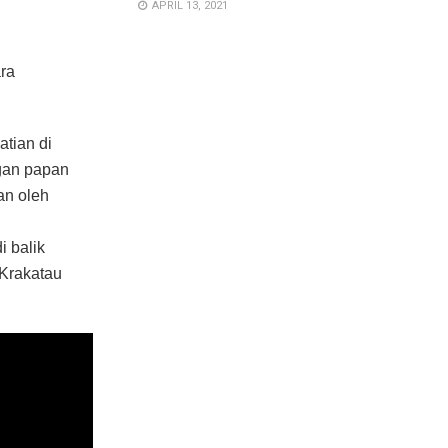
APRIL 13, 2021
ara
atian di
ngan papan
an oleh
 balik
 Krakatau