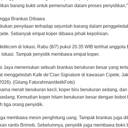
an barang bukti untuk pemenuhan dalam proses penyidikan,” 
hingga Brankas Dibawa
akukan penyitaan terhadap sejumlah barang dalam penggeleda
pete. Sebanyak empat koper dibawa pihak kepolisian.
etikcom di lokasi, Rabu (8/7) pukul 20.35 WIB terlihat anggota 
i lokasi. Tampak penyidik membawa empat koper.
o Jaya menemukan sebuah brankas berukuran besar yang tert
at menggeledah Kafe de’Clan Signature di kawasan Cipete, Jak
2026). (Gilang Faturahman/detikFoto)
arna merah berukuran kecil, koper biru berukuran sedang, dan
sedang. Kemudian koper hitam berukuran besar dengan bobot 
h tiga orang penyidik.
juga membawa mesin penghitung uang. Tampak brankas juga d
an rantis Brimob. Sebelumnya, penyidik juga membawa boks b