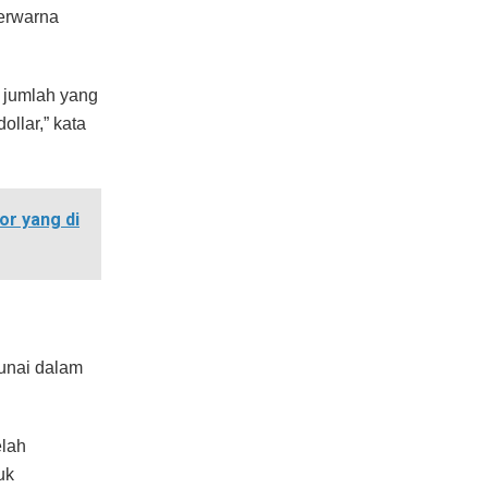
erwarna
 jumlah yang
ollar,” kata
or yang di
tunai dalam
elah
uk