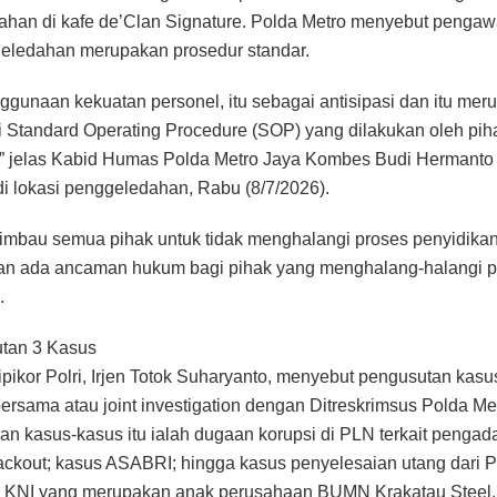
han di kafe de’Clan Signature. Polda Metro menyebut pengaw
eledahan merupakan prosedur standar.
ggunaan kekuatan personel, itu sebagai antisipasi dan itu mer
i Standard Operating Procedure (SOP) yang dilakukan oleh pih
,” jelas Kabid Humas Polda Metro Jaya Kombes Budi Hermanto
i lokasi penggeledahan, Rabu (8/7/2026).
mbau semua pihak untuk tidak menghalangi proses penyidikan
n ada ancaman hukum bagi pihak yang menghalang-halangi p
.
utan 3 Kasus
ipikor Polri, Irjen Totok Suharyanto, menyebut pengusutan kasu
bersama atau joint investigation dengan Ditreskrimsus Polda Me
n kasus-kasus itu ialah dugaan korupsi di PLN terkait pengad
ckout; kasus ASABRI; hingga kasus penyelesaian utang dari
 KNI yang merupakan anak perusahaan BUMN Krakatau Steel.