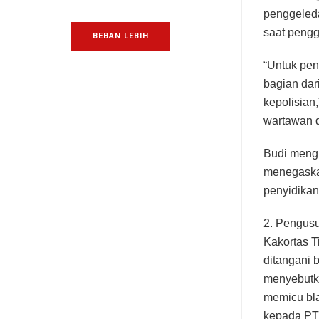
penggeleda
saat pengg
BEBAN LEBIH
“Untuk pen
bagian dar
kepolisian
wartawan d
Budi mengi
menegaska
penyidikan
2. Pengus
Kakortas T
ditangani 
menyebutka
memicu bla
kepada PT