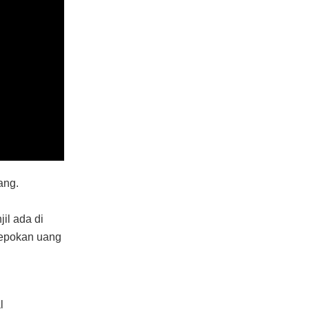
ang.
il ada di
gepokan uang
l