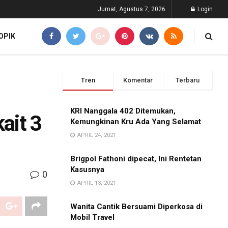
Jumat, Agustus 7, 2026
Login
OPIK
Tren
Komentar
Terbaru
KRI Nanggala 402 Ditemukan,
ait 3
Kemungkinan Kru Ada Yang Selamat
APRIL 24, 2021
Brigpol Fathoni dipecat, Ini Rentetan
Kasusnya
0
APRIL 13, 2021
Wanita Cantik Bersuami Diperkosa di
Mobil Travel