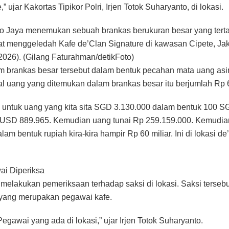
 ujar Kakortas Tipikor Polri, Irjen Totok Suharyanto, di lokasi.
o Jaya menemukan sebuah brankas berukuran besar yang tert
at menggeledah Kafe de’Clan Signature di kawasan Cipete, Jak
2026). (Gilang Faturahman/detikFoto)
 brankas besar tersebut dalam bentuk pecahan mata uang asi
tal uang yang ditemukan dalam brankas besar itu berjumlah Rp 6
untuk uang yang kita sita SGD 3.130.000 dalam bentuk 100 S
USD 889.965. Kemudian uang tunai Rp 259.159.000. Kemudian
lam bentuk rupiah kira-kira hampir Rp 60 miliar. Ini di lokasi de
ai Diperiksa
a melakukan pemeriksaan terhadap saksi di lokasi. Saksi terseb
 yang merupakan pegawai kafe.
Pegawai yang ada di lokasi,” ujar Irjen Totok Suharyanto.