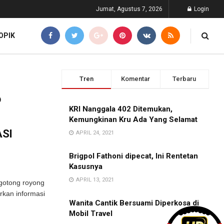
Jumat, Agustus 7, 2026
Login
OPIK
Tren
Komentar
Terbaru
6
KRI Nanggala 402 Ditemukan,
Kemungkinan Kru Ada Yang Selamat
ASI
APRIL 24, 2021
Brigpol Fathoni dipecat, Ini Rentetan
Kasusnya
APRIL 13, 2021
gotong royong
rkan informasi
Wanita Cantik Bersuami Diperkosa di
Mobil Travel