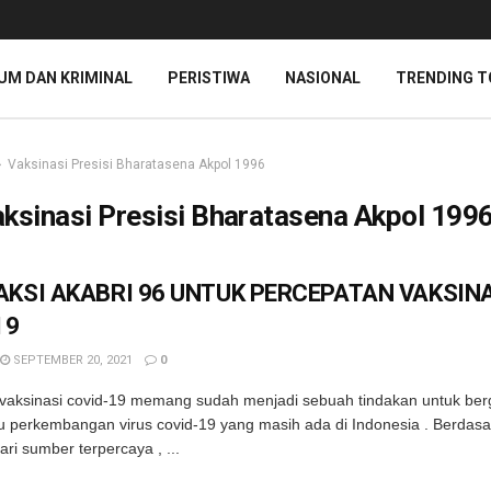
UM DAN KRIMINAL
PERISTIWA
NASIONAL
TRENDING T
Vaksinasi Presisi Bharatasena Akpol 1996
ksinasi Presisi Bharatasena Akpol 199
 AKSI AKABRI 96 UNTUK PERCEPATAN VAKSIN
19
SEPTEMBER 20, 2021
0
vaksinasi covid-19 memang sudah menjadi sebuah tindakan untuk ber
u perkembangan virus covid-19 yang masih ada di Indonesia . Berdasa
ari sumber terpercaya , ...