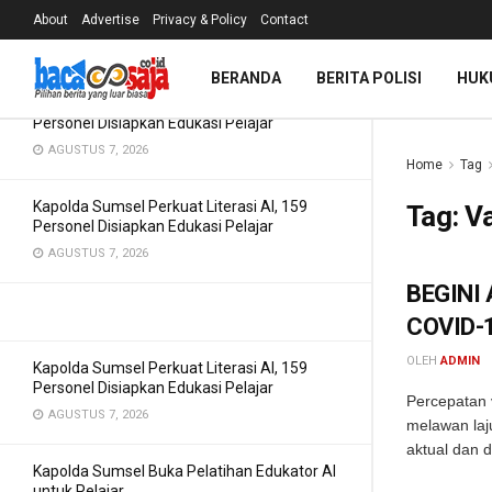
Pemahaman AI
About
Advertise
Privacy & Policy
Contact
TERBARU
TREN
Filter
AGUSTUS 7, 2026
BERANDA
BERITA POLISI
HUK
Kapolda Sumsel Perkuat Literasi AI, 159
Personel Disiapkan Edukasi Pelajar
AGUSTUS 7, 2026
Home
Tag
Kapolda Sumsel Perkuat Literasi AI, 159
Tag:
Va
Personel Disiapkan Edukasi Pelajar
AGUSTUS 7, 2026
BEGINI
COVID-
OLEH
ADMIN
Kapolda Sumsel Perkuat Literasi AI, 159
Personel Disiapkan Edukasi Pelajar
Percepatan 
AGUSTUS 7, 2026
melawan laj
aktual dan d
Kapolda Sumsel Buka Pelatihan Edukator AI
untuk Pelajar