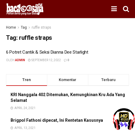
Home
Tag
ruffle straps
Tag:
ruffle straps
6 Potret Cantik & Seksi Dianna Dee Starlight
OLEH
ADMIN
SEPTEMBER 12, 2022
0
Tren
Komentar
Terbaru
KRI Nanggala 402 Ditemukan, Kemungkinan Kru Ada Yang
Selamat
APRIL 24, 2021
Brigpol Fathoni dipecat, Ini Rentetan Kasusnya
APRIL 13, 2021