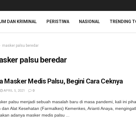
UM DAN KRIMINAL
PERISTIWA
NASIONAL
TRENDING T
masker palsu beredar
sker palsu beredar
 Masker Medis Palsu, Begini Cara Ceknya
APRIL 5, 2021
0
ker palsu menjadi sebuah masalah baru di masa pandemi, kali ini pihak
 dan Alat Kesehatan (Farmalkes) Kemenkes, Arianti Anaya, menginga
akan adanya masker medis palsu ...