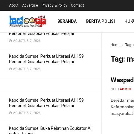
Pemahaman AI
About
Advertise
Privacy & Policy
Contact
TERBARU
TREN
Filter
AGUSTUS 7, 2026
BERANDA
BERITA POLISI
HUK
Kapolda Sumsel Perkuat Literasi AI, 159
Personel Disiapkan Edukasi Pelajar
AGUSTUS 7, 2026
Home
Tag
Kapolda Sumsel Perkuat Literasi AI, 159
Tag:
ma
Personel Disiapkan Edukasi Pelajar
AGUSTUS 7, 2026
Waspada
OLEH
ADMIN
Kapolda Sumsel Perkuat Literasi AI, 159
Beredar mas
Personel Disiapkan Edukasi Pelajar
Kefarmasian
AGUSTUS 7, 2026
masyarakat 
Kapolda Sumsel Buka Pelatihan Edukator AI
untuk Pelajar