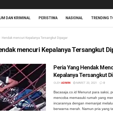
UM DAN KRIMINAL
PERISTIWA
NASIONAL
TRENDING T
Hendak mencuri Kepalanya Tersangkut Dipagar
endak mencuri Kepalanya Tersangkut Di
Peria Yang Hendak Menc
Kepalanya Tersangkut D
OLEH
ADMIN
MARET 20, 2021
0
Bacasaja.co.id Menurut para saksi, pr
mencoba memasuki rumah yang men
incarannya dengan memanjat melalui
berwarna merah. Namun pria yang ta