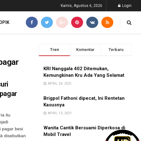
Kamis, Agustus 6, 2026
Login
OPIK
Tren
Komentar
Terbaru
pagar
KRI Nanggala 402 Ditemukan,
Kemungkinan Kru Ada Yang Selamat
uri
APRIL 24, 2021
ipagar
Brigpol Fathoni dipecat, Ini Rentetan
Kasusnya
APRIL 13, 2021
ia itu
jadi
Wanita Cantik Bersuami Diperkosa di
 pagar besi
Mobil Travel
k disebutkan