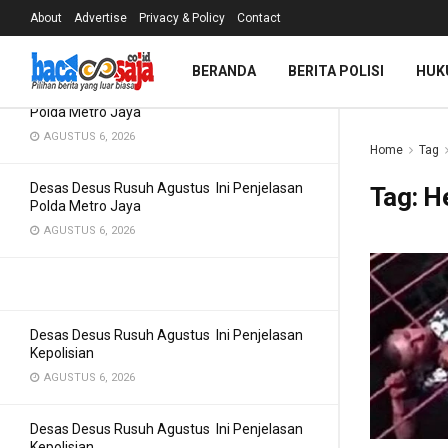
Penjelasan Polda Metro Jaya
About
Advertise
Privacy & Policy
Contact
TERBARU
TREN
Filter
AGUSTUS 6, 2026
BERANDA
BERITA POLISI
HUK
Desas Desus Rusuh Agustus Ini Penjelasan
Polda Metro Jaya
AGUSTUS 6, 2026
Home
Tag
Desas Desus Rusuh Agustus Ini Penjelasan
Tag:
H
Polda Metro Jaya
AGUSTUS 6, 2026
Desas Desus Rusuh Agustus Ini Penjelasan
Kepolisian
AGUSTUS 6, 2026
Desas Desus Rusuh Agustus Ini Penjelasan
Kepolisian