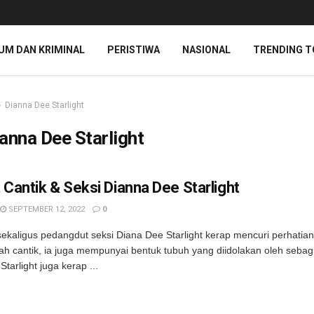
UM DAN KRIMINAL
PERISTIWA
NASIONAL
TRENDING T
Dianna Dee Starlight
anna Dee Starlight
 Cantik & Seksi Dianna Dee Starlight
SEPTEMBER 12, 2022
0
ekaligus pedangdut seksi Diana Dee Starlight kerap mencuri perhatian 
jah cantik, ia juga mempunyai bentuk tubuh yang diidolakan oleh sebag
tarlight juga kerap ...