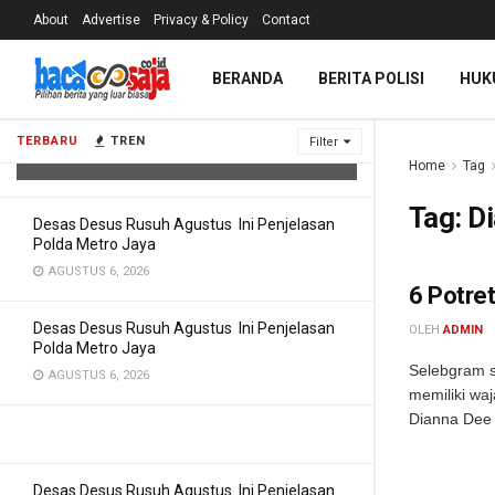
About
Advertise
Privacy & Policy
Contact
BERANDA
BERITA POLISI
HUK
Desas Desus Rusuh Agustus Ini
Penjelasan Polda Metro Jaya
TERBARU
TREN
Filter
AGUSTUS 6, 2026
Home
Tag
Tag:
Di
Desas Desus Rusuh Agustus Ini Penjelasan
Polda Metro Jaya
AGUSTUS 6, 2026
6 Potret
Desas Desus Rusuh Agustus Ini Penjelasan
OLEH
ADMIN
Polda Metro Jaya
Selebgram s
AGUSTUS 6, 2026
memiliki wa
Dianna Dee S
Desas Desus Rusuh Agustus Ini Penjelasan