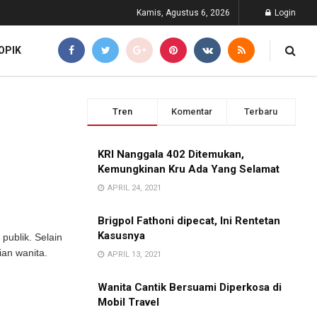
Kamis, Agustus 6, 2026
Login
OPIK
Tren
Komentar
Terbaru
KRI Nanggala 402 Ditemukan,
Kemungkinan Kru Ada Yang Selamat
APRIL 24, 2021
Brigpol Fathoni dipecat, Ini Rentetan
Kasusnya
publik. Selain
ian wanita.
APRIL 13, 2021
Wanita Cantik Bersuami Diperkosa di
Mobil Travel