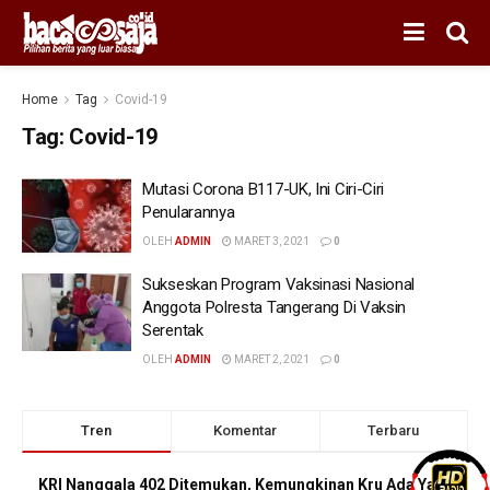
Home
Tag
Covid-19
Tag:
Covid-19
Mutasi Corona B117-UK, Ini Ciri-Ciri
Penularannya
OLEH
ADMIN
MARET 3, 2021
0
Sukseskan Program Vaksinasi Nasional
Anggota Polresta Tangerang Di Vaksin
Serentak
OLEH
ADMIN
MARET 2, 2021
0
Tren
Komentar
Terbaru
KRI Nanggala 402 Ditemukan, Kemungkinan Kru Ada Yang