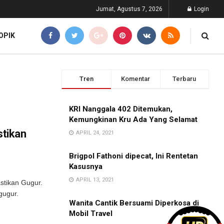
Jumat, Agustus 7, 2026
Login
OPIK
Tren
Komentar
Terbaru
KRI Nanggala 402 Ditemukan,
Kemungkinan Kru Ada Yang Selamat
stikan
APRIL 24, 2021
Brigpol Fathoni dipecat, Ini Rentetan
Kasusnya
APRIL 13, 2021
astikan Gugur.
gugur.
Wanita Cantik Bersuami Diperkosa di
Mobil Travel