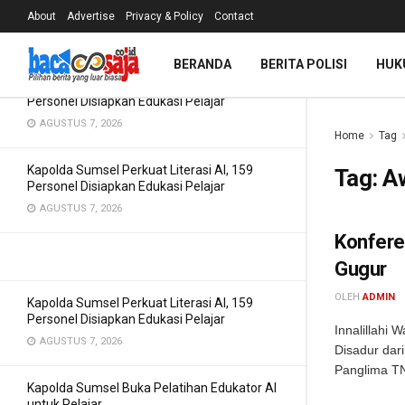
Pemahaman AI
About
Advertise
Privacy & Policy
Contact
TERBARU
TREN
Filter
AGUSTUS 7, 2026
BERANDA
BERITA POLISI
HUK
Kapolda Sumsel Perkuat Literasi AI, 159
Personel Disiapkan Edukasi Pelajar
AGUSTUS 7, 2026
Home
Tag
Kapolda Sumsel Perkuat Literasi AI, 159
Tag:
A
Personel Disiapkan Edukasi Pelajar
AGUSTUS 7, 2026
Konfere
Gugur
OLEH
ADMIN
Kapolda Sumsel Perkuat Literasi AI, 159
Personel Disiapkan Edukasi Pelajar
Innalillahi 
AGUSTUS 7, 2026
Disadur dar
Panglima TNI
Kapolda Sumsel Buka Pelatihan Edukator AI
untuk Pelajar