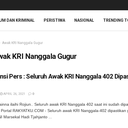
UM DAN KRIMINAL
PERISTIWA
NASIONAL
TRENDING T
Awak KRI Nanggala Gugur
wak KRI Nanggala Gugur
nsi Pers : Seluruh Awak KRI Nanggala 402 Dipa
APRIL 26, 2021
0
Wainna ilaihi Rojiun.. Seluruh awak KRI Nanggala 402 saat ini sudah dip
i Portal RAKYATKU.COM - Seluruh awak KRI Nanggala-402 dipastikan 
 Marsekal Hadi Tjahjanto ...