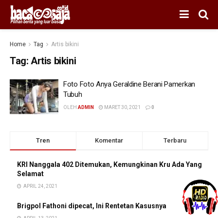
Home
Tag
Artis bikini
Tag:
Artis bikini
Foto Foto Anya Geraldine Berani Pamerkan
Tubuh
OLEH
ADMIN
MARET 30, 2021
0
Tren
Komentar
Terbaru
KRI Nanggala 402 Ditemukan, Kemungkinan Kru Ada Yang
Selamat
APRIL 24, 2021
Brigpol Fathoni dipecat, Ini Rentetan Kasusnya