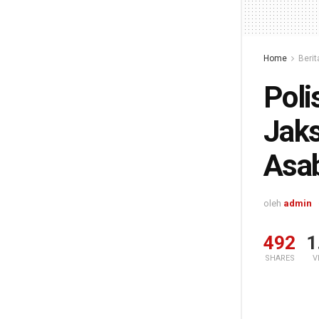
Home
Berit
Poli
Jaks
Asab
oleh
admin
492
1
SHARES
V