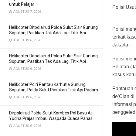
untuk Pelajar
Polisi Usu
AGUSTUS 7, 2026
Helikopter Ditpolairud Polda Sulut Sisir Gunung
Polisi men
Soputan, Pastikan Tak Ada Lagi Titik Api
terkait kas
AGUSTUS 6, 2026
Jakarta –
Helikopter Ditpolairud Polda Sulut Sisir Gunung
Polisi men
Soputan, Pastikan Tak Ada Lagi Titik Api
Selatan (J
AGUSTUS 6, 2026
kasus koru
Helikopter Polri Pantau Karhutla Gunung
Pantauan d
Soputan, Polda Sulut Pastikan Titik Api Padam
de’Clan di
AGUSTUS 6, 2026
informasi 
penggeled
Dirpolairud Polda Sulut Kombes Pol Bayu Aji
Yudha Prajas Imbau Waspada Cuaca Panas
AGUSTUS 6, 2026