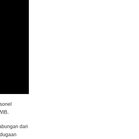
sonel
WIB.
abungan dari
 dugaan