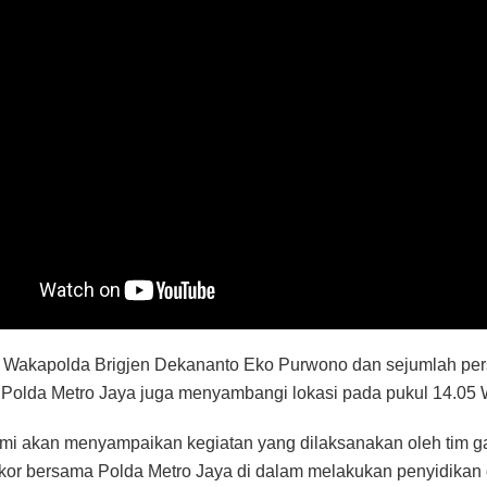
 Wakapolda Brigjen Dekananto Eko Purwono dan sejumlah per
 Polda Metro Jaya juga menyambangi lokasi pada pukul 14.05 
kami akan menyampaikan kegiatan yang dilaksanakan oleh tim g
ikor bersama Polda Metro Jaya di dalam melakukan penyidikan