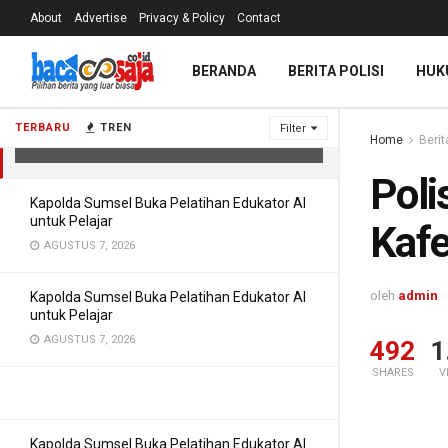
About
Advertise
Privacy & Policy
Contact
BERANDA
BERITA POLISI
HUK
Polisi Usut Kasus Batubara-Asabri,
Kafe & Money Changer Digeledah
TERBARU
TREN
Filter
Home
Berit
JULI 9, 2026
Poli
Kapolda Sumsel Buka Pelatihan Edukator AI
untuk Pelajar
Kafe
AGUSTUS 7, 2026
oleh
admin
Kapolda Sumsel Buka Pelatihan Edukator AI
untuk Pelajar
AGUSTUS 7, 2026
492
1
SHARES
V
Kapolda Sumsel Buka Pelatihan Edukator AI