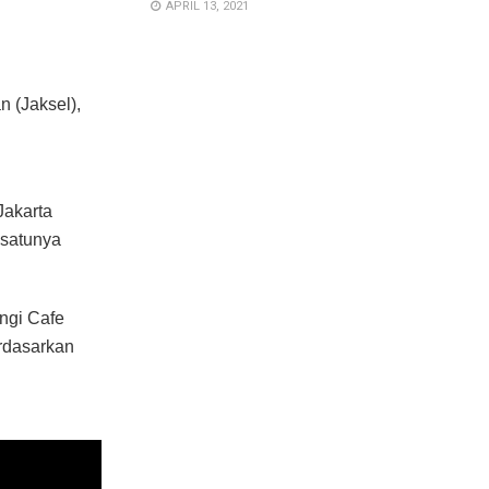
APRIL 13, 2021
n (Jaksel),
Jakarta
 satunya
angi Cafe
erdasarkan