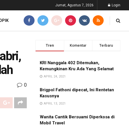
Jumat, Agustus 7, 2026
Login
OPIK
Tren
Komentar
Terbaru
abri,
KRI Nanggala 402 Ditemukan,
dah
Kemungkinan Kru Ada Yang Selamat
APRIL 24, 2021
0
Brigpol Fathoni dipecat, Ini Rentetan
Kasusnya
APRIL 13, 2021
Wanita Cantik Bersuami Diperkosa di
Mobil Travel