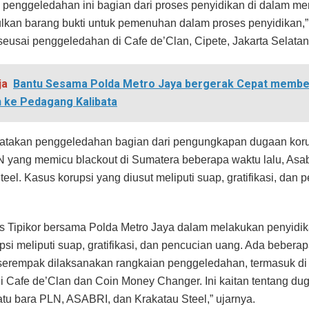
penggeledahan ini bagian dari proses penyidikan di dalam men
an barang bukti untuk pemenuhan dalam proses penyidikan,”
eusai penggeledahan di Cafe de’Clan, Cipete, Jakarta Selatan,
ja
Bantu Sesama Polda Metro Jaya bergerak Cepat membe
 ke Pedagang Kalibata
atakan penggeledahan bagian dari pengungkapan dugaan koru
N yang memicu blackout di Sumatera beberapa waktu lalu, Asab
eel. Kasus korupsi yang diusut meliputi suap, gratifikasi, dan 
as Tipikor bersama Polda Metro Jaya dalam melakukan penyidi
psi meliputi suap, gratifikasi, dan pencucian uang. Ada beberap
 serempak dilaksanakan rangkaian penggeledahan, termasuk di 
i Cafe de’Clan dan Coin Money Changer. Ini kaitan tentang du
atu bara PLN, ASABRI, dan Krakatau Steel,” ujarnya.