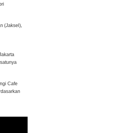
ri
n (Jaksel),
Jakarta
 satunya
angi Cafe
erdasarkan