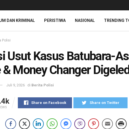
UM DAN KRIMINAL
PERISTIWA
NASIONAL
TRENDING T
a Polisi
si Usut Kasus Batubara-As
 & Money Changer Digele
Juli 9, 2026
di
Berita Polisi
.4k
Share on Facebook
Share on Twitter
IEWS