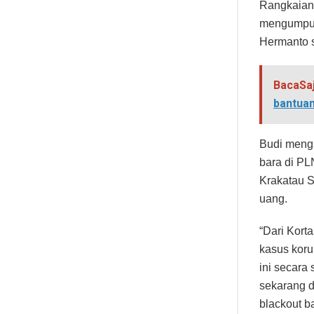
Rangkaian 
mengumpulk
Hermanto s
BacaSa
bantuan
Budi meng
bara di PL
Krakatau St
uang.
“Dari Kort
kasus koru
ini secara
sekarang d
blackout b