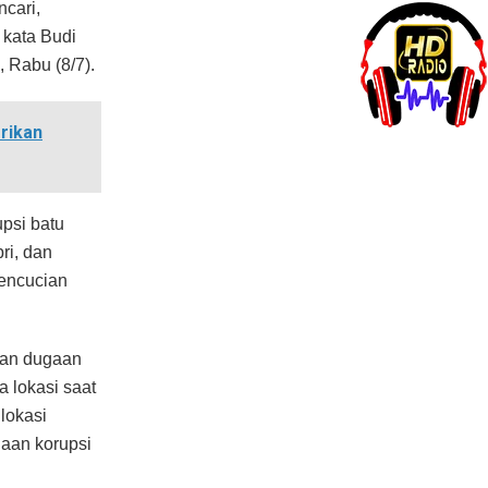
cari,
 kata Budi
 Rabu (8/7).
rikan
psi batu
ri, dan
pencucian
kan dugaan
a lokasi saat
lokasi
gaan korupsi