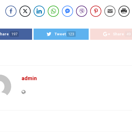
hare
197
Tweet
123
Share
49
admin