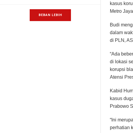
kasus koru
Metro Jaya
BEBAN LEBIH
Budi meng
dalam wak
di PLN, AS
“Ada beber
di lokasi 
korupsi bl
Atensi Pre
Kabid Hum
kasus duga
Prabowo S
“Ini merup
perhatian 