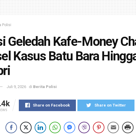
a Polisi
si Geledah Kafe-Money Ch
el Kasus Batu Bara Hingg
ri
Juli 9, 2026
di
Berita Polisi
.4k
Share on Facebook
Share on Twitter
IEWS