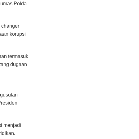
 Humas Polda
 changer
aan korupsi
han termasuk
ntang dugaan
gusutan
Presiden
i menjadi
idikan.