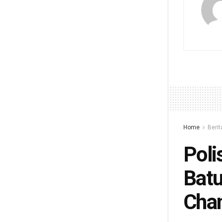
Home
Berit
Poli
Batu
Chan