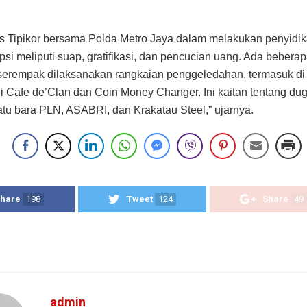
as Tipikor bersama Polda Metro Jaya dalam melakukan penyidi
psi meliputi suap, gratifikasi, dan pencucian uang. Ada beberap
 serempak dilaksanakan rangkaian penggeledahan, termasuk di 
i Cafe de’Clan dan Coin Money Changer. Ini kaitan tentang du
atu bara PLN, ASABRI, dan Krakatau Steel,” ujarnya.
hare
198
Tweet
124
Share
49
admin