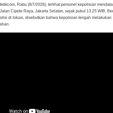
etikcom, Rabu (8/7/2026), terlihat personel kepolisian mendat
 Jalan Cipete Raya, Jakarta Selatan, sejak pukul 13.25 WIB. B
polisi di lokasi, disebutkan bahwa kepolisian tengah melakukan
ahan.