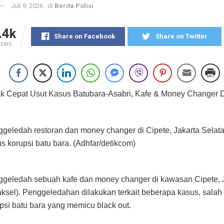
Juli 9, 2026
di
Berita Polisi
.4k
Share on Facebook
Share on Twitter
IEWS
ak Cepat Usut Kasus Batubara-Asabri, Kafe & Money Changer 
ggeledah restoran dan money changer di Cipete, Jakarta Selata
us korupsi batu bara. (Adhfar/detikcom)
ggeledah sebuah kafe dan money changer di kawasan Cipete, 
aksel). Penggeledahan dilakukan terkait beberapa kasus, salah
psi batu bara yang memicu black out.