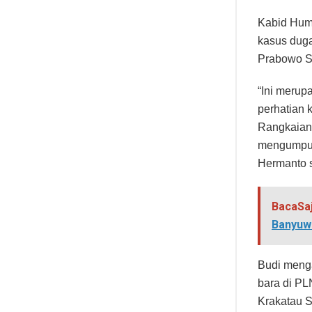
Kabid Hum
kasus duga
Prabowo S
“Ini merup
perhatian 
Rangkaian 
mengumpulk
Hermanto s
BacaSa
Banyuw
Budi meng
bara di PL
Krakatau St