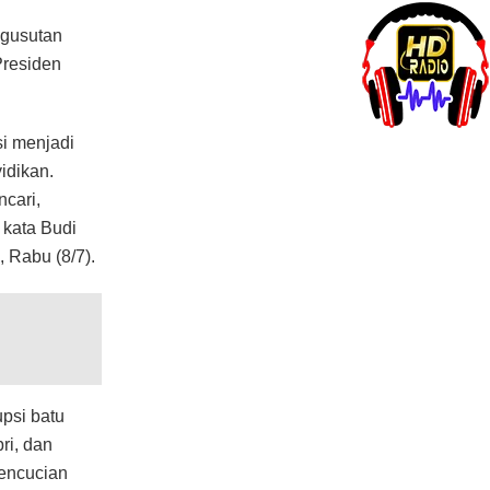
gusutan
Presiden
i menjadi
idikan.
cari,
 kata Budi
 Rabu (8/7).
psi batu
ri, dan
pencucian