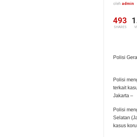
oleh
admin
493
1
SHARES
V
Polisi Ger
Polisi men
terkait kas
Jakarta –
Polisi men
Selatan (J
kasus koru