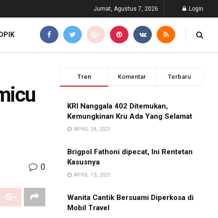
Jumat, Agustus 7, 2026
Login
OPIK
Tren
Komentar
Terbaru
micu
KRI Nanggala 402 Ditemukan,
Kemungkinan Kru Ada Yang Selamat
APRIL 24, 2021
Brigpol Fathoni dipecat, Ini Rentetan
Kasusnya
0
APRIL 13, 2021
Wanita Cantik Bersuami Diperkosa di
Mobil Travel