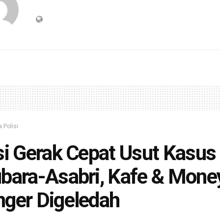
a Polisi
si Gerak Cepat Usut Kasus
bara-Asabri, Kafe & Mone
ger Digeledah