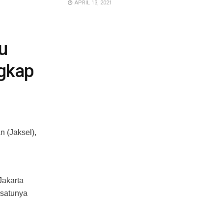
APRIL 13, 2021
u
ngkap
n (Jaksel),
Jakarta
 satunya