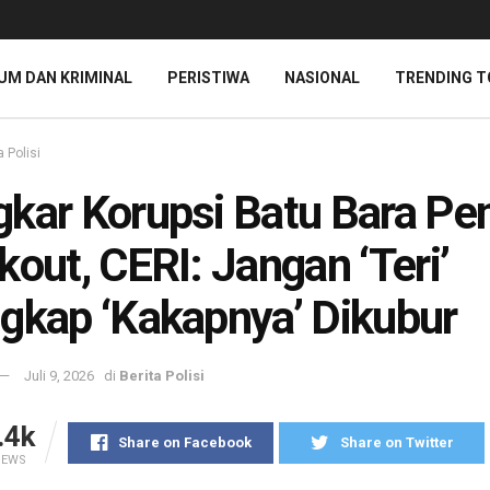
UM DAN KRIMINAL
PERISTIWA
NASIONAL
TRENDING T
a Polisi
kar Korupsi Batu Bara Pe
kout, CERI: Jangan ‘Teri’
gkap ‘Kakapnya’ Dikubur
Juli 9, 2026
di
Berita Polisi
.4k
Share on Facebook
Share on Twitter
IEWS