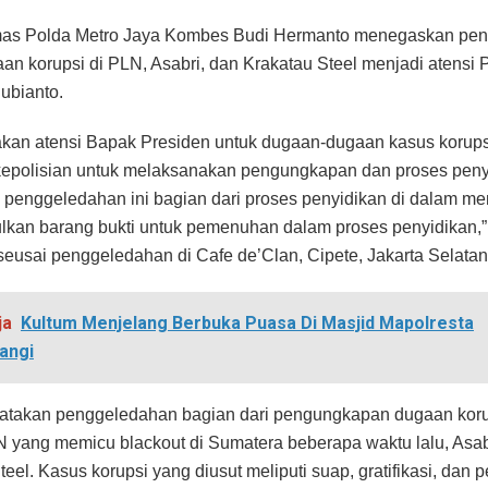
as Polda Metro Jaya Kombes Budi Hermanto menegaskan pen
an korupsi di PLN, Asabri, dan Krakatau Steel menjadi atensi 
ubianto.
akan atensi Bapak Presiden untuk dugaan-dugaan kasus korups
kepolisian untuk melaksanakan pengungkapan dan proses peny
penggeledahan ini bagian dari proses penyidikan di dalam men
an barang bukti untuk pemenuhan dalam proses penyidikan,”
eusai penggeledahan di Cafe de’Clan, Cipete, Jakarta Selatan,
ja
Kultum Menjelang Berbuka Puasa Di Masjid Mapolresta
angi
atakan penggeledahan bagian dari pengungkapan dugaan koru
N yang memicu blackout di Sumatera beberapa waktu lalu, Asab
eel. Kasus korupsi yang diusut meliputi suap, gratifikasi, dan 