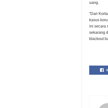
uang.
“Dari Kort
kasus koru
ini secara
sekarang d
blackout b
S