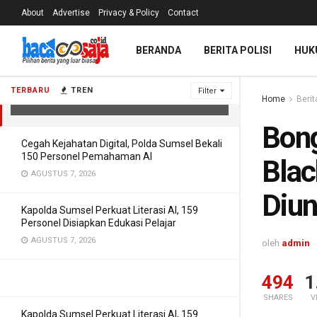
About
Advertise
Privacy & Policy
Contact
Bongkar Korupsi Batu Bara Pemicu
BERANDA
BERITA POLISI
HUK
Blackout, CERI: Jangan ‘Teri’
Diungkap ‘Kakapnya’ Dikubur
TERBARU
TREN
Filter
Home
Berit
JULI 9, 2026
Bong
Cegah Kejahatan Digital, Polda Sumsel Bekali
150 Personel Pemahaman AI
Blac
AGUSTUS 7, 2026
Diun
Kapolda Sumsel Perkuat Literasi AI, 159
Personel Disiapkan Edukasi Pelajar
AGUSTUS 7, 2026
oleh
admin
494
1
SHARES
V
Kapolda Sumsel Perkuat Literasi AI, 159