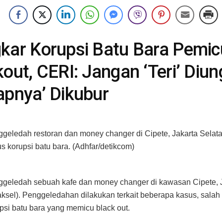
kar Korupsi Batu Bara Pemic
kout, CERI: Jangan ‘Teri’ Diu
apnya’ Dikubur
ggeledah restoran dan money changer di Cipete, Jakarta Selata
us korupsi batu bara. (Adhfar/detikcom)
ggeledah sebuah kafe dan money changer di kawasan Cipete, 
aksel). Penggeledahan dilakukan terkait beberapa kasus, salah
psi batu bara yang memicu black out.