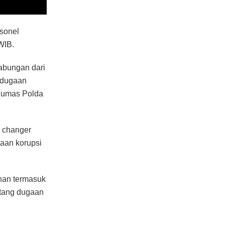
sonel
WIB.
abungan dari
 dugaan
 Humas Polda
 changer
aan korupsi
han termasuk
ntang dugaan