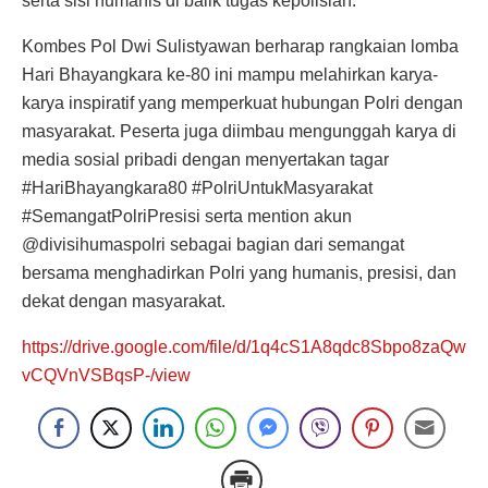
serta sisi humanis di balik tugas kepolisian.
Kombes Pol Dwi Sulistyawan berharap rangkaian lomba
Hari Bhayangkara ke-80 ini mampu melahirkan karya-
karya inspiratif yang memperkuat hubungan Polri dengan
masyarakat. Peserta juga diimbau mengunggah karya di
media sosial pribadi dengan menyertakan tagar
#HariBhayangkara80 #PolriUntukMasyarakat
#SemangatPolriPresisi serta mention akun
@divisihumaspolri sebagai bagian dari semangat
bersama menghadirkan Polri yang humanis, presisi, dan
dekat dengan masyarakat.
https://drive.google.com/file/d/1q4cS1A8qdc8Sbpo8zaQw
vCQVnVSBqsP-/view