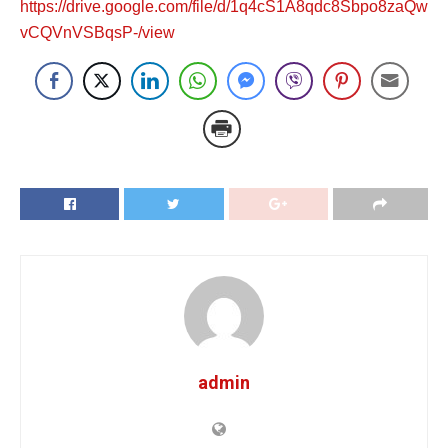
https://drive.google.com/file/d/1q4cS1A8qdc8Sbpo8zaQw
vCQVnVSBqsP-/view
admin