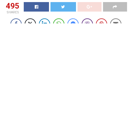
495
SHARES
Panen jagung di Cisauk,
Polda Metro Jaya dukung
ketahanan pangan