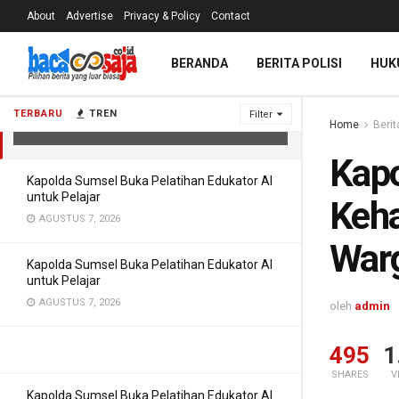
About
Advertise
Privacy & Policy
Contact
Kapolda Sumsel ke Jajaran di Lahat:
BERANDA
BERITA POLISI
HUK
Kehadiran Polri Harus Dirasakan
Warga
TERBARU
TREN
Filter
Home
Berit
MEI 18, 2026
Kapo
Kapolda Sumsel Buka Pelatihan Edukator AI
untuk Pelajar
Keha
AGUSTUS 7, 2026
War
Kapolda Sumsel Buka Pelatihan Edukator AI
untuk Pelajar
AGUSTUS 7, 2026
oleh
admin
495
1
SHARES
V
Kapolda Sumsel Buka Pelatihan Edukator AI