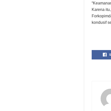
“Keamanan 
Karena itu
Forkopimda
kondusif s
S