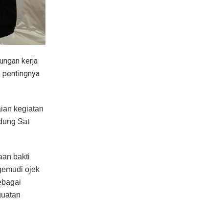
ungan kerja
n pentingnya
aian kegiatan
dung Sat
an bakti
gemudi ojek
ebagai
guatan