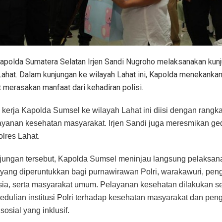
apolda Sumatera Selatan Irjen Sandi Nugroho melaksanakan kunj
Lahat. Dalam kunjungan ke wilayah Lahat ini, Kapolda menekanka
 merasakan manfaat dari kehadiran polisi.
kerja Kapolda Sumsel ke wilayah Lahat ini diisi dengan rangk
layanan kesehatan masyarakat. Irjen Sandi juga meresmikan ge
olres Lahat.
ungan tersebut, Kapolda Sumsel meninjau langsung pelaksana
yang diperuntukkan bagi purnawirawan Polri, warakawuri, pen
sia, serta masyarakat umum. Pelayanan kesehatan dilakukan s
edulian institusi Polri terhadap kesehatan masyarakat dan pen
osial yang inklusif.