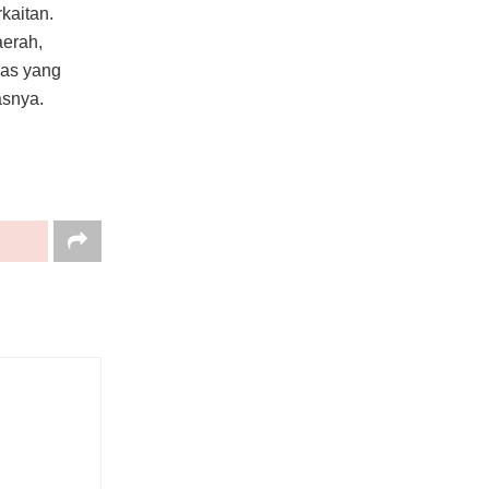
kaitan.
aerah,
mas yang
asnya.