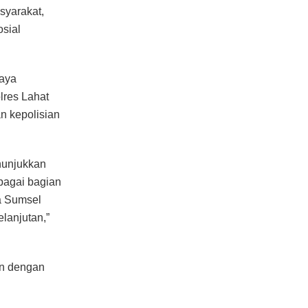
syarakat,
sial
aya
lres Lahat
 kepolisian
nunjukkan
ebagai bagian
da Sumsel
lanjutan,”
an dengan