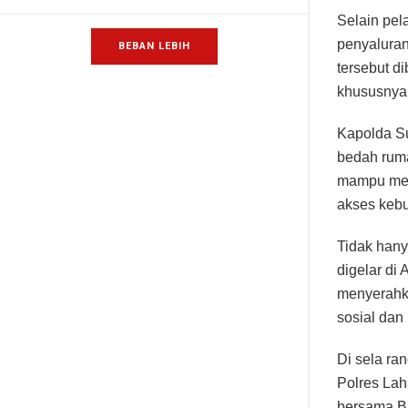
Selain pel
penyalura
BEBAN LEBIH
tersebut d
khususnya 
Kapolda Su
bedah ruma
mampu mem
akses kebu
Tidak hany
digelar di
menyerahk
sosial dan
Di sela ra
Polres Lah
bersama Bu