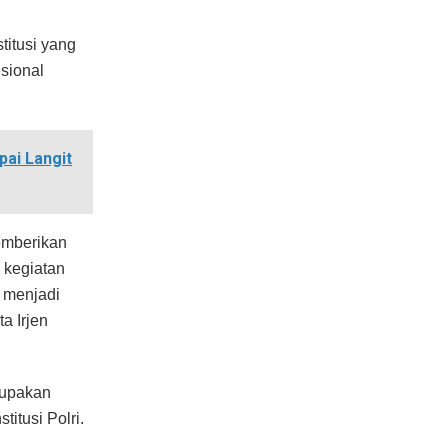
itusi yang
sional
ai Langit
memberikan
 kegiatan
n menjadi
a Irjen
rupakan
itusi Polri.