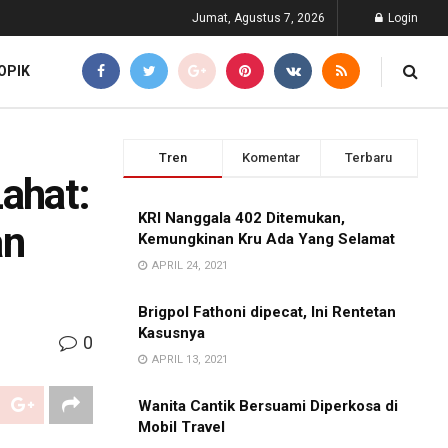
Jumat, Agustus 7, 2026
Login
OPIK
Tren
Komentar
Terbaru
Lahat:
KRI Nanggala 402 Ditemukan,
an
Kemungkinan Kru Ada Yang Selamat
APRIL 24, 2021
Brigpol Fathoni dipecat, Ini Rentetan
Kasusnya
0
APRIL 13, 2021
Wanita Cantik Bersuami Diperkosa di
Mobil Travel