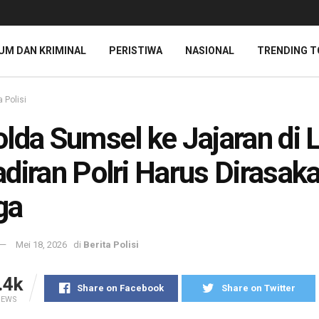
UM DAN KRIMINAL
PERISTIWA
NASIONAL
TRENDING T
a Polisi
lda Sumsel ke Jajaran di 
diran Polri Harus Dirasak
ga
Mei 18, 2026
di
Berita Polisi
.4k
Share on Facebook
Share on Twitter
IEWS