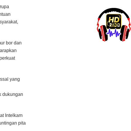
erupa
ntuan
syarakat,
ur bor dan
harapkan
perkuat
assal yang
uk dukungan
at Intelkam
ntingan pita