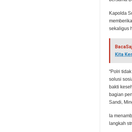
Kapolda Su
memberikan
sekaligus 
BacaSa
Kita Ke
“Polri tid
solusi sos
bakti kese
bagian pent
Sandi, Min
Ia menamba
langkah st