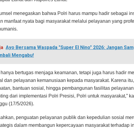
msel menegaskan bahwa Polri harus mampu hadir sebagai inst
 manfaat nyata bagi masyarakat melalui pelayanan yang profe
humanis.
ja
Ayo Bersama Waspada "Super El Nino" 2026: Jangan Samp
mbali Mengabu!
ak hanya bertugas menjaga keamanan, tetapi juga harus hadir 
ial dan pelayanan kemanusiaan kepada masyarakat. Karena itu,
hatan, bantuan sosial, hingga pembangunan fasilitas pelayana
ing dari implementasi Polri Presisi, Polri untuk masyarakat,” kat
ggu (17/5/2026).
hkan, penguatan pelayanan publik dan kepedulian sosial me
rategis dalam membangun kepercayaan masyarakat terhadap inst