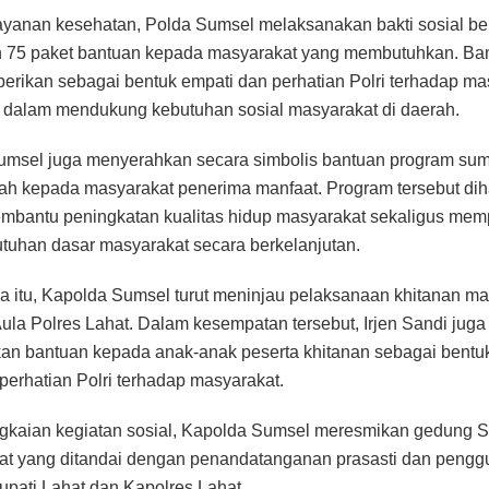
ayanan kesehatan, Polda Sumsel melaksanakan bakti sosial b
n 75 paket bantuan kepada masyarakat yang membutuhkan. Ba
iberikan sebagai bentuk empati dan perhatian Polri terhadap ma
dalam mendukung kebutuhan sosial masyarakat di daerah.
msel juga menyerahkan secara simbolis bantuan program sum
h kepada masyarakat penerima manfaat. Program tersebut di
bantu peningkatan kualitas hidup masyarakat sekaligus mem
tuhan dasar masyarakat secara berkelanjutan.
a itu, Kapolda Sumsel turut meninjau pelaksanaan khitanan m
 Aula Polres Lahat. Dalam kesempatan tersebut, Irjen Sandi juga
an bantuan kepada anak-anak peserta khitanan sebagai bent
 perhatian Polri terhadap masyarakat.
ngkaian kegiatan sosial, Kapolda Sumsel meresmikan gedung S
at yang ditandai dengan penandatanganan prasasti dan penggu
pati Lahat dan Kapolres Lahat.