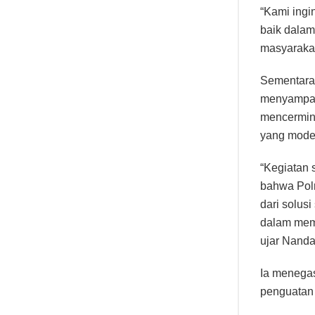
“Kami ingi
baik dala
masyarakat
Sementara
menyampai
mencermin
yang moder
“Kegiatan 
bahwa Polr
dari solus
dalam memp
ujar Nanda
Ia menegas
penguatan