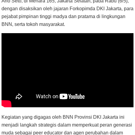
Ario Seto, di Menara 165, Jakarta Selatan, pada Rabu (6/5),
dengan disaksikan oleh jajaran Forkopimda DKI Jakarta, para
pejabat pimpinan tinggi madya dan pratama di lingkungan
BNN, serta tokoh masyarakat.
Kegiatan yang digagas oleh BNN Provinsi DKI Jakarta ini
menjadi langkah strategis dalam memperkuat peran generasi
muda sebagai peer educator dan agen perubahan dalam