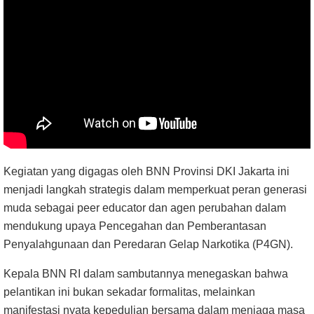
Kegiatan yang digagas oleh BNN Provinsi DKI Jakarta ini
menjadi langkah strategis dalam memperkuat peran generasi
muda sebagai peer educator dan agen perubahan dalam
mendukung upaya Pencegahan dan Pemberantasan
Penyalahgunaan dan Peredaran Gelap Narkotika (P4GN).
Kepala BNN RI dalam sambutannya menegaskan bahwa
pelantikan ini bukan sekadar formalitas, melainkan
manifestasi nyata kepedulian bersama dalam menjaga masa