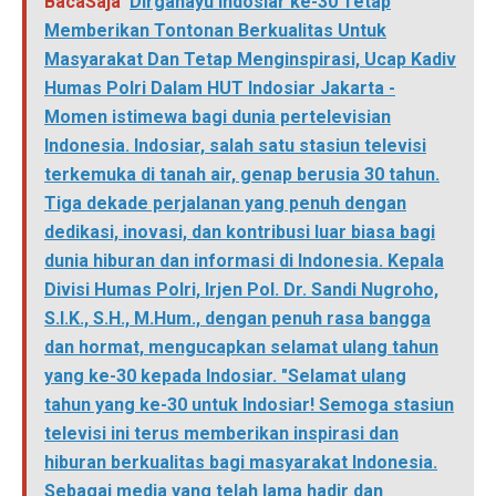
BacaSaja
Dirgahayu Indosiar ke-30 Tetap
Memberikan Tontonan Berkualitas Untuk
Masyarakat Dan Tetap Menginspirasi, Ucap Kadiv
Humas Polri Dalam HUT Indosiar Jakarta -
Momen istimewa bagi dunia pertelevisian
Indonesia. Indosiar, salah satu stasiun televisi
terkemuka di tanah air, genap berusia 30 tahun.
Tiga dekade perjalanan yang penuh dengan
dedikasi, inovasi, dan kontribusi luar biasa bagi
dunia hiburan dan informasi di Indonesia. Kepala
Divisi Humas Polri, Irjen Pol. Dr. Sandi Nugroho,
S.I.K., S.H., M.Hum., dengan penuh rasa bangga
dan hormat, mengucapkan selamat ulang tahun
yang ke-30 kepada Indosiar. "Selamat ulang
tahun yang ke-30 untuk Indosiar! Semoga stasiun
televisi ini terus memberikan inspirasi dan
hiburan berkualitas bagi masyarakat Indonesia.
Sebagai media yang telah lama hadir dan