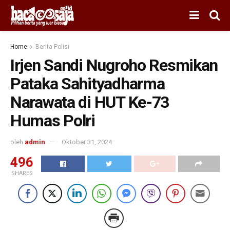
Home
Berita Polisi
Irjen Sandi Nugroho Resmikan
Pataka Sahityadharma
Narawata di HUT Ke-73
Humas Polri
oleh
admin
Oktober 31, 2024
496
SHARES