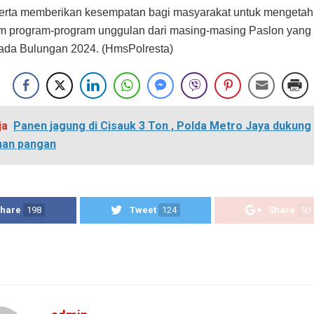
serta memberikan kesempatan bagi masyarakat untuk mengetahu
am program-program unggulan dari masing-masing Paslon yang
ada Bulungan 2024. (HmsPolresta)
ja
Panen jagung di Cisauk 3 Ton , Polda Metro Jaya dukung
nan pangan
hare
198
Tweet
124
Share
50