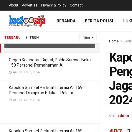
About
Advertise
Privacy & Policy
Contact
Kapolresta Bulungan Lakukan
BERANDA
BERITA POLISI
HUK
Pengecekan Ruang Debat untuk Jaga
Kelancaran Pilbup Bulungan 2024
TERBARU
TREN
Filter
Home
Berit
OKTOBER 25, 2024
Kapo
Cegah Kejahatan Digital, Polda Sumsel Bekali
150 Personel Pemahaman AI
Peng
AGUSTUS 7, 2026
Jaga
Kapolda Sumsel Perkuat Literasi AI, 159
Personel Disiapkan Edukasi Pelajar
202
AGUSTUS 7, 2026
oleh
admin
497
1
Kapolda Sumsel Perkuat Literasi AI, 159