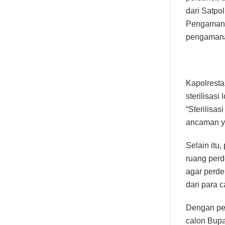
dari Satpo
Pengamanan 
pengamanan
Kapolrest
sterilisas
“Sterilisa
ancaman ya
Selain itu
ruang per
agar perde
dari para 
Dengan pe
calon Bupa