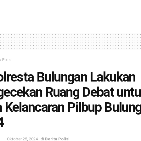
a Polisi
lresta Bulungan Lakukan
ecekan Ruang Debat unt
 Kelancaran Pilbup Bulun
4
Oktober 25, 2024
di
Berita Polisi