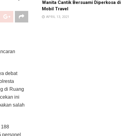
Wanita Cantik Bersuami Diperkosa di
Mobil Travel
APRIL 13, 2021
ancaran
ya debat
olresta
ng di Ruang
cekan ini
pakan salah
 188
5 personel