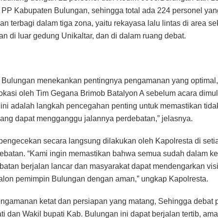
l PP Kabupaten Bulungan, sehingga total ada 224 personel yan
terbagi dalam tiga zona, yaitu rekayasa lalu lintas di area sek
 di luar gedung Unikaltar, dan di dalam ruang debat.
a Bulungan menekankan pentingnya pengamanan yang optimal,
i lokasi oleh Tim Gegana Brimob Batalyon A sebelum acara dimul
si ini adalah langkah pencegahan penting untuk memastikan tida
ng dapat mengganggu jalannya perdebatan,” jelasnya.
, pengecekan secara langsung dilakukan oleh Kapolresta di seti
debatan. “Kami ingin memastikan bahwa semua sudah dalam ke
batan berjalan lancar dan masyarakat dapat mendengarkan visi
calon pemimpin Bulungan dengan aman,” ungkap Kapolresta.
ngamanan ketat dan persiapan yang matang, Sehingga debat p
ti dan Wakil bupati Kab. Bulungan ini dapat berjalan tertib, am