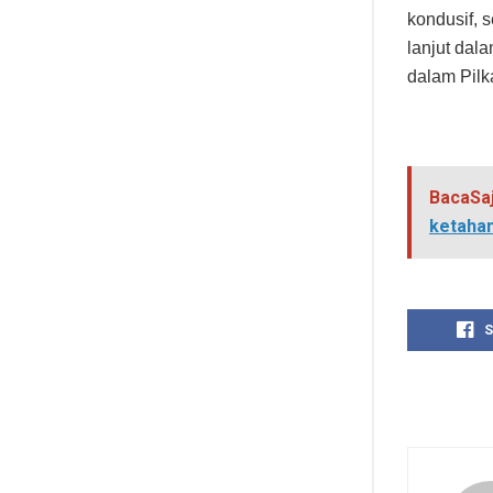
kondusif, 
lanjut dal
dalam Pilk
BacaSa
ketaha
S