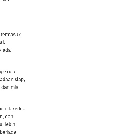
 termasuk
ai.
k ada
ap sudut
adaan siap,
 dan misi
ublik kedua
an, dan
i lebih
 berlaga