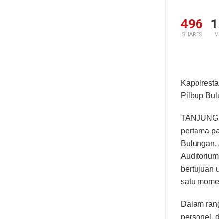
496
1
SHARES
V
Kapolrest
Pilbup Bu
TANJUNG S
pertama pa
Bulungan, 
Auditorium
bertujuan 
satu momen
Dalam ran
personel, 