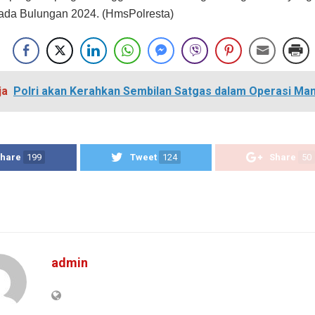
ada Bulungan 2024. (HmsPolresta)
ja
Polri akan Kerahkan Sembilan Satgas dalam Operasi Man
hare
199
Tweet
124
Share
50
admin