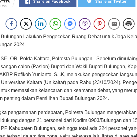
Share on Facebook
Share on Twitter
IEWS
a Bulungan Lakukan Pengecekan Ruang Debat untuk Jaga Kel
lungan 2024
ELOR, Polda Kaltara, Polresta Bulungan– Sebelum dimulain
sangan calon (Paslon) Bupati dan Wakil Bupati Bulungan, Kap
AKBP Rofikoh Yunianto, S.I.K, melakukan pengecekan langsu
 Universitas Kaltara (Unikaltar) pada Rabu (23/10/2024). Penge
untuk memastikan kelancaran dan keamanan debat, yang meru
 penting dalam Pemilihan Bupati Bulungan 2024.
gka pengamanan perdebatan, Polresta Bulungan mengerahkan
didukung dengan 21 personel dari Kodim 0903/Bulungan dan 1
l PP Kabupaten Bulungan, sehingga total ada 224 personel yan
terbagi dalam tiga zona, yaitu rekayasa lalu lintas di area sek