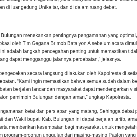
 di luar gedung Unikaltar, dan di dalam ruang debat.
a Bulungan menekankan pentingnya pengamanan yang optimal,
i lokasi oleh Tim Gegana Brimob Batalyon A sebelum acara dimul
si ini adalah langkah pencegahan penting untuk memastikan tida
ng dapat mengganggu jalannya perdebatan,” jelasnya.
, pengecekan secara langsung dilakukan oleh Kapolresta di seti
debatan. “Kami ingin memastikan bahwa semua sudah dalam ke
batan berjalan lancar dan masyarakat dapat mendengarkan visi
calon pemimpin Bulungan dengan aman,” ungkap Kapolresta.
ngamanan ketat dan persiapan yang matang, Sehingga debat p
ti dan Wakil bupati Kab. Bulungan ini dapat berjalan tertib, am
serta memberikan kesempatan bagi masyarakat untuk mengetahu
am program-program unggulan dari masing-masing Paslon yang