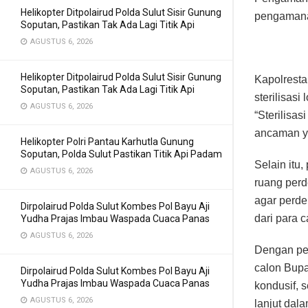
Helikopter Ditpolairud Polda Sulut Sisir Gunung
pengamanan
Soputan, Pastikan Tak Ada Lagi Titik Api
AGUSTUS 6, 2026
Helikopter Ditpolairud Polda Sulut Sisir Gunung
Kapolrest
Soputan, Pastikan Tak Ada Lagi Titik Api
sterilisas
AGUSTUS 6, 2026
“Sterilisa
ancaman ya
Helikopter Polri Pantau Karhutla Gunung
Soputan, Polda Sulut Pastikan Titik Api Padam
Selain itu
AGUSTUS 6, 2026
ruang per
agar perde
Dirpolairud Polda Sulut Kombes Pol Bayu Aji
dari para 
Yudha Prajas Imbau Waspada Cuaca Panas
AGUSTUS 6, 2026
Dengan pe
calon Bupa
Dirpolairud Polda Sulut Kombes Pol Bayu Aji
Yudha Prajas Imbau Waspada Cuaca Panas
kondusif, 
AGUSTUS 6, 2026
lanjut dal