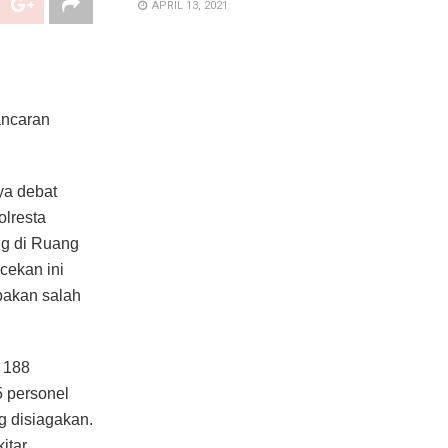
APRIL 13, 2021
ancaran
ya debat
olresta
ng di Ruang
cekan ini
pakan salah
 188
5 personel
g disiagakan.
itar,