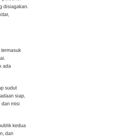
g disiagakan.
itar,
 termasuk
ai.
k ada
ap sudut
adaan siap,
 dan misi
ublik kedua
an, dan