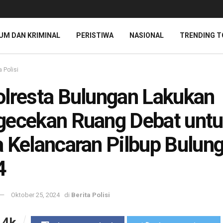
UM DAN KRIMINAL
PERISTIWA
NASIONAL
TRENDING T
a Polisi
lresta Bulungan Lakukan
ecekan Ruang Debat unt
 Kelancaran Pilbup Bulun
4
Oktober 25, 2024
di
Berita Polisi
.4k