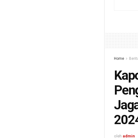
Home
Berit
Kapo
Peng
Jaga
202
oleh
admin