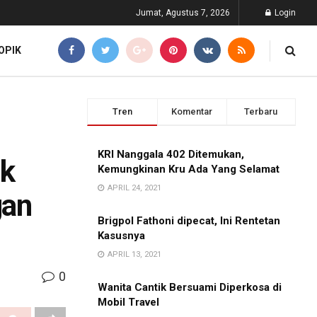
Jumat, Agustus 7, 2026
Login
OPIK
Tren
Komentar
Terbaru
KRI Nanggala 402 Ditemukan,
uk
Kemungkinan Kru Ada Yang Selamat
APRIL 24, 2021
gan
Brigpol Fathoni dipecat, Ini Rentetan
Kasusnya
APRIL 13, 2021
0
Wanita Cantik Bersuami Diperkosa di
Mobil Travel