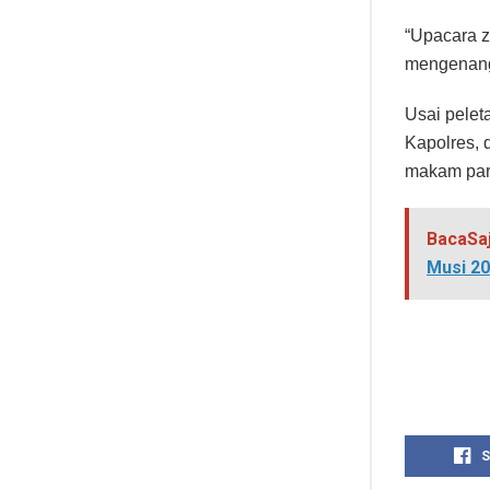
“Upacara z
mengenang 
Usai pelet
Kapolres, 
makam para
BacaSa
Musi 2
S