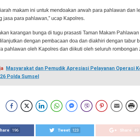
iarah makam ini untuk mendoakan arwah para pahlawan dan lel
jasa para pahlawan,” ucap Kapolres.
akan karangan bunga di tugu prasasti Taman Makam Pahlawan
dilanjutkan dengan pembacaan doa dan diakhiri dengan tabur b
 pahlawan oleh Kapolres dan diikuti oleh seluruh rombongan 
ja
Masyarakat dan Pemudik Apresiasi Pelayanan Operasi K
026 Polda Sumsel
hare
196
Tweet
123
Share
49