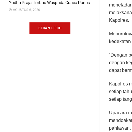
Yudha Prajas Imbau Waspada Cuaca Panas
meneladan
AGUSTUS 6, 2026
melaksanak
Kapolres.
BEBAN LEBIH
Menurutnya
kedekatan
“Dengan be
dengan ke
dapat berm
Kapolres m
setiap tah
setiap tang
Upacara in
mendoakan
pahlawan.