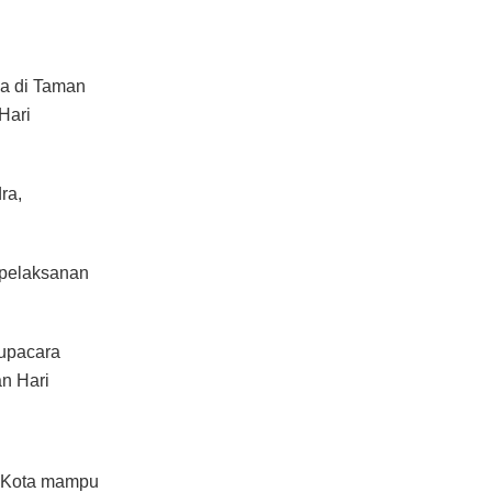
ga di Taman
Hari
ra,
 pelaksanan
 upacara
an Hari
i Kota mampu