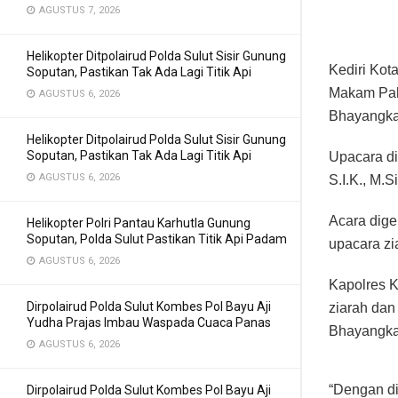
AGUSTUS 7, 2026
Helikopter Ditpolairud Polda Sulut Sisir Gunung
Kediri Kot
Soputan, Pastikan Tak Ada Lagi Titik Api
Makam Pah
AGUSTUS 6, 2026
Bhayangkar
Helikopter Ditpolairud Polda Sulut Sisir Gunung
Soputan, Pastikan Tak Ada Lagi Titik Api
Upacara di
AGUSTUS 6, 2026
S.I.K., M.Si
Acara dige
Helikopter Polri Pantau Karhutla Gunung
Soputan, Polda Sulut Pastikan Titik Api Padam
upacara zi
AGUSTUS 6, 2026
Kapolres K
Dirpolairud Polda Sulut Kombes Pol Bayu Aji
ziarah dan
Yudha Prajas Imbau Waspada Cuaca Panas
Bhayangka
AGUSTUS 6, 2026
“Dengan di
Dirpolairud Polda Sulut Kombes Pol Bayu Aji