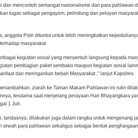
i dan mencontoh semangat nasionalisme dari para pahlawan 
an tugas sebagai pengayom, pelindung dan pelayan masyaraka
, anggota Polri dituntut untuk lebih meningkatkan kepeduliany
 terhadap masyarakat
rbagai kegiatan sosial yang menyentuh langsung kepada masy
giatan pembagian paket sembako maupun kegiatan sosial lai
anfaat dan meringankan beban Masyarakat ,” lanjut Kapolres.
enambahkan, ziarah ke Taman Makam Pahlawan ini rutin dila
unnya, terutama saat menjelang perayaan Hari Bhayangkara yan
gal 1 Juli.
i, tandasnya, dilakukan juga dalam rangka untuk mengenang j
 arwah para pahlawan sekaligus sebagai bentuk penghargaan