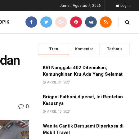
Jumat, Agustus 7, 2026
Login
OPIK
Tren
Komentar
Terbaru
 dan
KRI Nanggala 402 Ditemukan,
Kemungkinan Kru Ada Yang Selamat
APRIL 24, 2021
Brigpol Fathoni dipecat, Ini Rentetan
Kasusnya
0
APRIL 13, 2021
Wanita Cantik Bersuami Diperkosa di
Mobil Travel