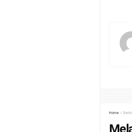
Home
Berit
Mela