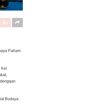
Bahaya Paham
 Kel
kat,
a dengqan
giat Budaya