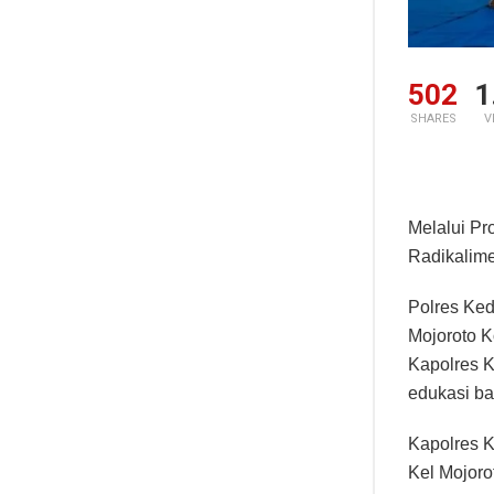
502
1
SHARES
V
Melalui Pr
Radikalim
Polres Ke
Mojoroto K
Kapolres K
edukasi b
Kapolres K
Kel Mojoro