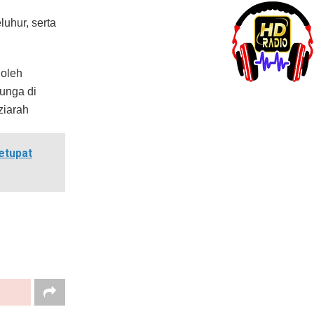
uhur, serta
 oleh
unga di
ziarah
etupat