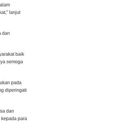
dalam
t,” lanjut
a dan
arakat baik
nnya semoga
kukan pada
g diperingati
asa dan
 kepada para