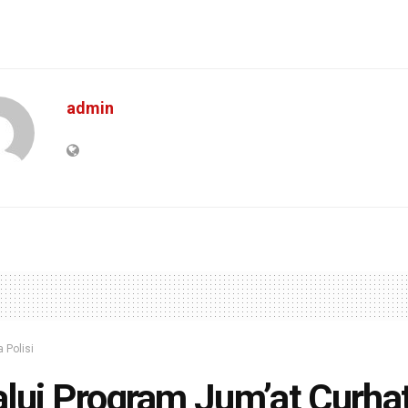
admin
a Polisi
lui Program Jum’at Curhat