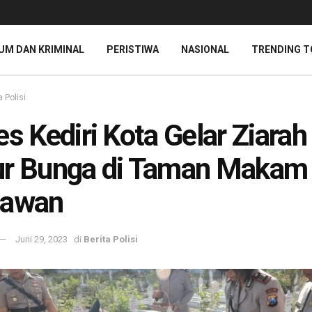
UM DAN KRIMINAL
PERISTIWA
NASIONAL
TRENDING T
a Polisi
es Kediri Kota Gelar Ziarah
ur Bunga di Taman Makam
lawan
Juni 29, 2023
di
Berita Polisi