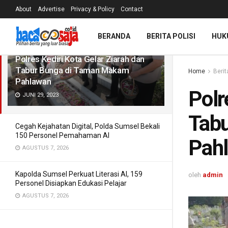
About
Advertise
Privacy & Policy
Contact
TERBARU
TREN
Filter
BERANDA
BERITA POLISI
HUK
Polres Kediri Kota Gelar Ziarah dan
Tabur Bunga di Taman Makam
Home
Berit
Pahlawan
Polr
JUNI 29, 2023
Tab
Cegah Kejahatan Digital, Polda Sumsel Bekali
150 Personel Pemahaman AI
Pah
AGUSTUS 7, 2026
Kapolda Sumsel Perkuat Literasi AI, 159
oleh
admin
Personel Disiapkan Edukasi Pelajar
AGUSTUS 7, 2026