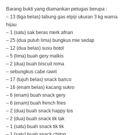
Barang bukti yang diamankan petugas berupa :
– 13 (tiga belas) tabung gas elpiji ukuran 3 kg warna
hijau
– 1 (satu) sak beras merk afnan
– 25 (dua puluh lima) bungkus mie sedap
– 12 (dua belas) susu botol
– 5 (lima) buah gery malkis
– 2 (dua) buah biscuit roma
– sebungkus cabe rawit
– 17 (tujuh belas) snack barico
– 16 (enam belas) kacang sukro
– 6 (enam) buah snack gery
– 6 (enam) buah french fries
– 2 (dua) buah snack happy tos
– 2 (dua) buah snack tik tak
– 1 (satu) buah snack tik tik
– 1 (satu) buah snack chitop