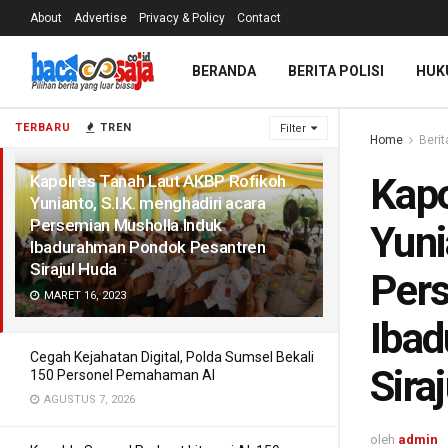
About
Advertise
Privacy & Policy
Contact
BERANDA
BERITA POLISI
HUK
TERBARU
TREN
Filter
Home
Berit
Kapo
Kapolres Tanah Laut AKBP Rofikoh
Yunianto, S.I.K. menghadiri acara
Persemian Musholla Induk
Yuni
Ibadurahman Pondok Pesantren
Sirajul Huda
Pers
MARET 16, 2023
Iba
Cegah Kejahatan Digital, Polda Sumsel Bekali
Sira
150 Personel Pemahaman AI
AGUSTUS 7, 2026
oleh
admin