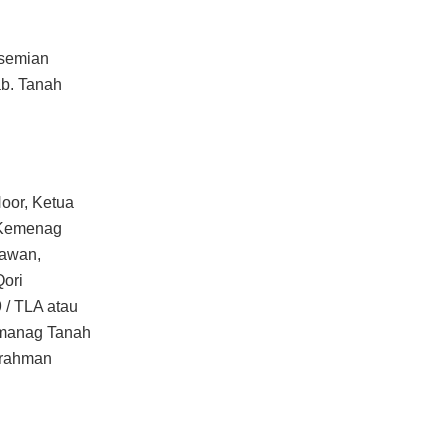
rsemian
ab. Tanah
oor, Ketua
h Kemenag
nawan,
ori
 / TLA atau
emanag Tanah
rrahman