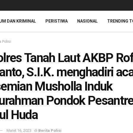
UM DAN KRIMINAL
PERISTIWA
NASIONAL
TRENDING T
a Polisi
lres Tanah Laut AKBP Ro
anto, S.I.K. menghadiri ac
emian Musholla Induk
durahman Pondok Pesantr
jul Huda
Maret 16, 2023
di
Berita Polisi