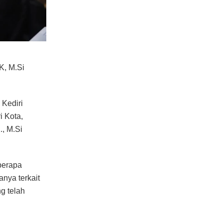
K, M.Si
 Kediri
i Kota,
., M.Si
berapa
nya terkait
g telah