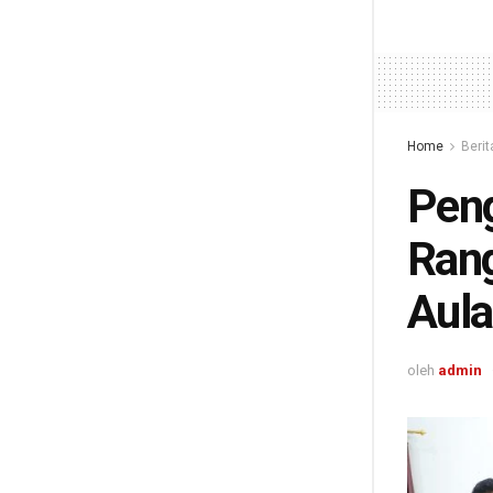
Home
Berit
Peng
Rang
Aula
oleh
admin