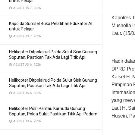
untuk Pelajar
AGUSTUS 7, 2026
Kapolres T
Kapolda Sumsel Buka Pelatihan Edukator AI
Musholla I
untuk Pelajar
Laut. (15/0
AGUSTUS 7, 2026
Helikopter Ditpolairud Polda Sulut Sisir Gunung
Soputan, Pastikan Tak Ada Lagi Titik Api
Hadir dala
AGUSTUS 6, 2026
DPRD Prov 
Kalsel H.
Helikopter Ditpolairud Polda Sulut Sisir Gunung
Pimpinan 
Soputan, Pastikan Tak Ada Lagi Titik Api
Internasio
AGUSTUS 6, 2026
yang mewak
Laut H. Sa
Helikopter Polri Pantau Karhutla Gunung
Soputan, Polda Sulut Pastikan Titik Api Padam
Husein, Pa
AGUSTUS 6, 2026