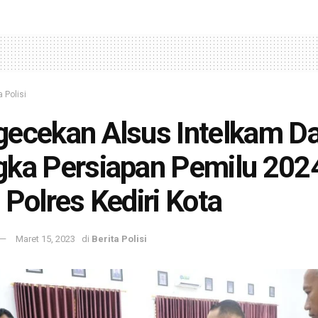
a Polisi
ecekan Alsus Intelkam D
ka Persiapan Pemilu 2024
 Polres Kediri Kota
Maret 15, 2023
di
Berita Polisi