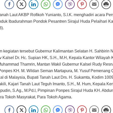
anah Laut AKBP Rofikoh Yunianto, S.I.K. menghadiri acara Pe
nduk Ibadurahman Pondok Pesantren Sirajul Huda Pelaihari K
3).
m kegiatan tersebut Gubernur Kalimantan Selatan H. Sahbirin N
Kalsel Dr. Hc. Supian HK, S.H., M.H, Kepala Kantor Wilaya
 Muhammad Thamrin, Mantan Wakil Gubernur Kalsel Rudy Res
Ponpes KH. M. Wildan Seman Martapura, M. Yusuf Pemenang Q
nal di Malaysia, Bupati Tanah Laut Drs. H. Sukamta, Kodim 1009
ili, Kajari Tanah Laut Teguh Imanto, S.H., M. Hum, Kepala K
ipudin, S.Ag., M.Pd.I, Pimpinan Ponpes Sirajul Huda KH. Abdu
ra Tokoh Masyrakat, Para Tokoh Agama.