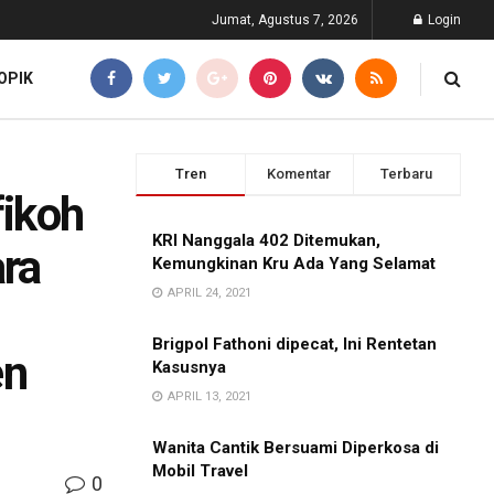
Jumat, Agustus 7, 2026
Login
OPIK
Tren
Komentar
Terbaru
fikoh
KRI Nanggala 402 Ditemukan,
ara
Kemungkinan Kru Ada Yang Selamat
APRIL 24, 2021
Brigpol Fathoni dipecat, Ini Rentetan
en
Kasusnya
APRIL 13, 2021
Wanita Cantik Bersuami Diperkosa di
Mobil Travel
0