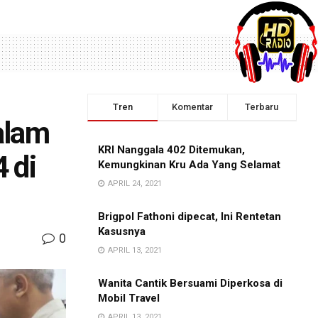
Tren
Komentar
Terbaru
alam
KRI Nanggala 402 Ditemukan,
 di
Kemungkinan Kru Ada Yang Selamat
APRIL 24, 2021
Brigpol Fathoni dipecat, Ini Rentetan
Kasusnya
0
APRIL 13, 2021
Wanita Cantik Bersuami Diperkosa di
Mobil Travel
APRIL 13, 2021