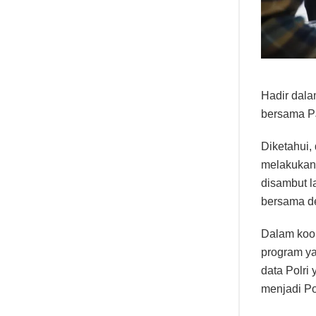
Hadir dala
bersama PJ
Diketahui,
melakukan 
disambut l
bersama de
Dalam koor
program ya
data Polri
menjadi Po