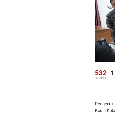
532
1
SHARES
V
Pengecekan
Kediri Kot