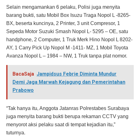
Selain mengamankan 6 pelaku, Polisi juga menyita
barang bukti, satu Mobil Box Isuzu Traga Nopol L -8265-
BX, beserta kuncinya, 2 Printer, 3 unit Compresor, 1
Sepeda Motor Suzuki Smash Nopol L- 5295 – OE, satu
handphone, 2 Computer, 1 Truk Merk Hino Nopol L 8202-
AY, 1 Carry Pick Up Nopol M -1411- MZ, 1 Mobil Toyota
Avanza Nopol L – 1984 – NW, 1 Truk tanpa plat nomor.
BacaSaja
Jampidsus Febrie Diminta Mundur
Demi Jaga Marwah Kejagung dan Pemerintahan
Prabowo
“Tak hanya itu, Anggota Jatanras Polrestabes Surabaya
juga menyita barang bukti berupa rekaman CCTV yang
menyorot aksi pelaku saat di tempat kejadian itu,”
tuturnya.