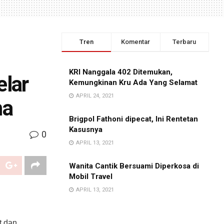
Tren
Komentar
Terbaru
KRI Nanggala 402 Ditemukan,
lar
Kemungkinan Kru Ada Yang Selamat
APRIL 24, 2021
ma
Brigpol Fathoni dipecat, Ini Rentetan
Kasusnya
0
APRIL 13, 2021
Wanita Cantik Bersuami Diperkosa di
Mobil Travel
APRIL 13, 2021
t dan