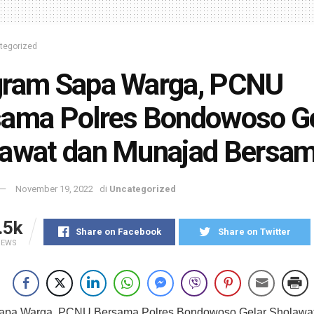
tegorized
gram Sapa Warga, PCNU
ama Polres Bondowoso Ge
lawat dan Munajad Bersa
November 19, 2022
di
Uncategorized
.5k
Share on Facebook
Share on Twitter
IEWS
apa Warga, PCNU Bersama Polres Bondowoso Gelar Sholawa