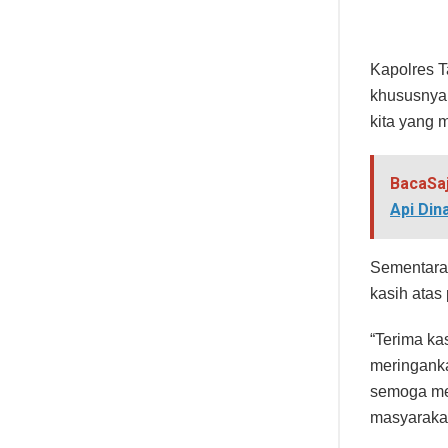
Kapolres T
khususnya 
kita yang
BacaSa
Api Din
Sementara 
kasih atas
“Terima ka
meringank
semoga mel
masyarakat