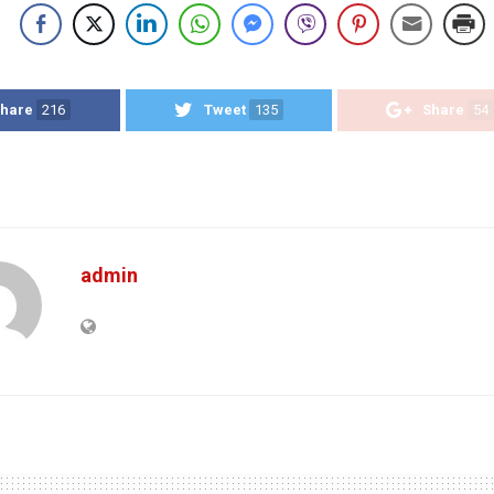
hare
216
Tweet
135
Share
54
admin