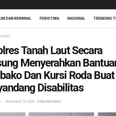
UM DAN KRIMINAL
PERISTIWA
NASIONAL
TRENDING T
a Polisi
lres Tanah Laut Secara
sung Menyerahkan Bantua
ako Dan Kursi Roda Buat
andang Disabilitas
November 19, 2022
di
Berita Polisi