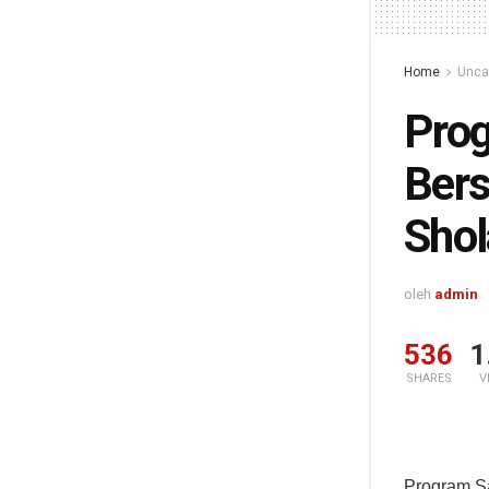
Home
Unca
Pro
Bers
Sho
oleh
admin
536
1
SHARES
V
Program S