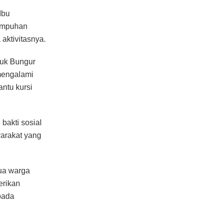
Ibu
lumpuhan
aktivitasnya.
tuk Bungur
mengalami
ntu kursi
bakti sosial
yarakat yang
dua warga
erikan
pada