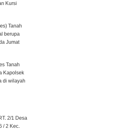
n Kursi
res) Tanah
al berupa
ada Jumat
res Tanah
ta Kapolsek
 di wilayah
RT. 2/1 Desa
 / 2 Kec.