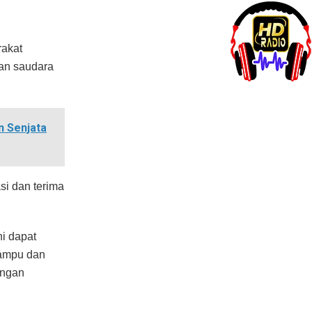
rakat
an saudara
n Senjata
si dan terima
i dapat
mampu dan
engan