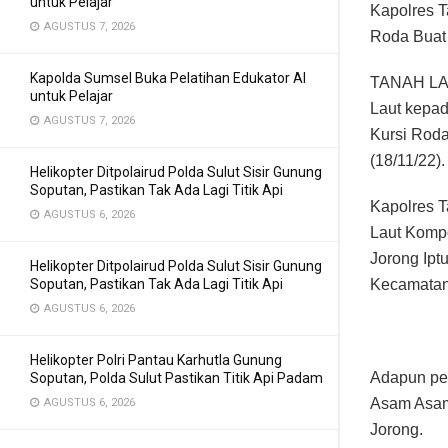
untuk Pelajar
Kapolres 
AGUSTUS 7, 2026
Roda Buat
Kapolda Sumsel Buka Pelatihan Edukator AI
TANAH LAUT
untuk Pelajar
Laut kepad
AGUSTUS 7, 2026
Kursi Roda
(18/11/22).
Helikopter Ditpolairud Polda Sulut Sisir Gunung
Soputan, Pastikan Tak Ada Lagi Titik Api
Kapolres T
AGUSTUS 6, 2026
Laut Kompo
Jorong Ipt
Helikopter Ditpolairud Polda Sulut Sisir Gunung
Soputan, Pastikan Tak Ada Lagi Titik Api
Kecamatan
AGUSTUS 6, 2026
Helikopter Polri Pantau Karhutla Gunung
Adapun pen
Soputan, Polda Sulut Pastikan Titik Api Padam
Asam Asam 
AGUSTUS 6, 2026
Jorong.