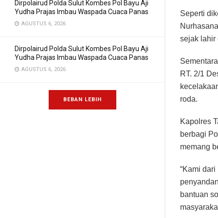
Dirpolairud Polda Sulut Kombes Pol Bayu Aji
Yudha Prajas Imbau Waspada Cuaca Panas
Seperti di
AGUSTUS 6, 2026
Nurhasanah
sejak lahi
Dirpolairud Polda Sulut Kombes Pol Bayu Aji
Yudha Prajas Imbau Waspada Cuaca Panas
Sementara 
AGUSTUS 6, 2026
RT. 2/1 D
kecelakaan
roda.
BEBAN LEBIH
Kapolres T
berbagi Po
memang be
“Kami dari
penyandang
bantuan so
masyarakat