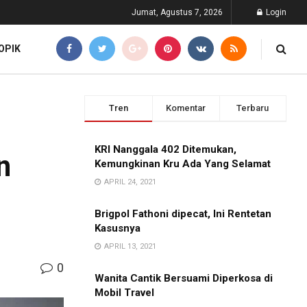
Jumat, Agustus 7, 2026
Login
OPIK
Tren
Komentar
Terbaru
KRI Nanggala 402 Ditemukan,
n
Kemungkinan Kru Ada Yang Selamat
APRIL 24, 2021
Brigpol Fathoni dipecat, Ini Rentetan
Kasusnya
APRIL 13, 2021
0
Wanita Cantik Bersuami Diperkosa di
Mobil Travel