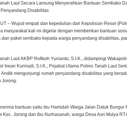
Tanah Laut Secara Lansung Menyerahkan Bantuan Sembako Da
 Penyandang Disabilitas
 – Wujud empati dan kepedulian dari Kepolisian Resor (Pol
a masyarakat kali ini digelar dengan memberikan bantuan sosi
 dan paket sembako kepada warga penyandang disabilitas, p
anah Laut AKBP Rofikoh Yunianto, S.I.K., didampingi Wakapol
l Irwan Kurniadi, S.I.K., Pejabat Utama Polres Tanah Laut Ser
u Andik mengunjungi rumah penyandang disabilitas yang berada
 Jorong.
erima bantuan yaitu ibu Hamidah Warga Jalan Datuk Bungur 
Kec. Jorong dan Ibu Nurhasanah, warga Desa Asri Mulya RT.6