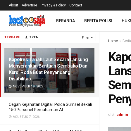
About
Advertise
Privacy & Policy
Contact
BERANDA
BERITA POLISI
HUK
TERBARU
TREN
Filter
Home
Berit
Kapo
Kapolres Tanah Laut Secara Lansung
Menyerahkan Bantuan Sembako Dan
Lan
Kursi Roda Buat Penyandang
Disabilitas
Semb
NOVEMBER 19, 2022
Peny
Cegah Kejahatan Digital, Polda Sumsel Bekali
150 Personel Pemahaman AI
oleh
admin
AGUSTUS 7, 2026