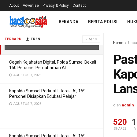
About
Advertise
Privacy & Policy
Contact
Pastikan Berjalan Lancar
BERANDA
BERITA POLISI
HUK
Kapolrestabes Surabaya Tinjau
Lansung Vaksinasi Anak
TERBARU
TREN
Filter
Home
Unca
JANUARI 10, 2022
Past
Cegah Kejahatan Digital, Polda Sumsel Bekali
150 Personel Pemahaman AI
Kapo
AGUSTUS 7, 2026
Lans
Kapolda Sumsel Perkuat Literasi AI, 159
Personel Disiapkan Edukasi Pelajar
AGUSTUS 7, 2026
oleh
admin
520
1
SHARES
V
Kapolda Sumsel Perkuat Literasi AI, 159