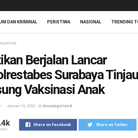
UM DAN KRIMINAL
PERISTIWA
NASIONAL
TRENDING T
tegorized
ikan Berjalan Lancar
lrestabes Surabaya Tinja
ung Vaksinasi Anak
Januari 10, 2022
di
Uncategorized
.4k
Share on Facebook
Share on Twitter
IEWS