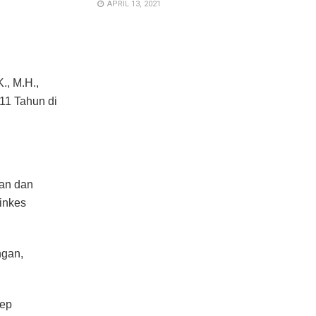
APRIL 13, 2021
., M.H.,
11 Tahun di
han dan
inkes
ngan,
sep