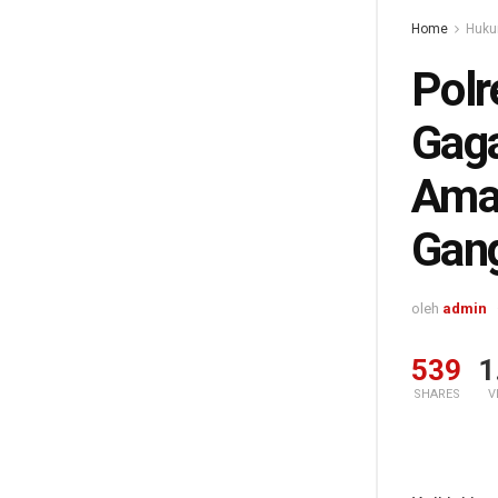
Home
Huku
Polr
Gaga
Ama
Gan
oleh
admin
539
1
SHARES
V