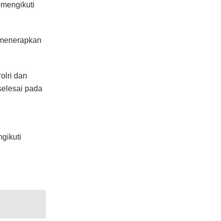
 mengikuti
 menerapkan
olri dan
selesai pada
gikuti