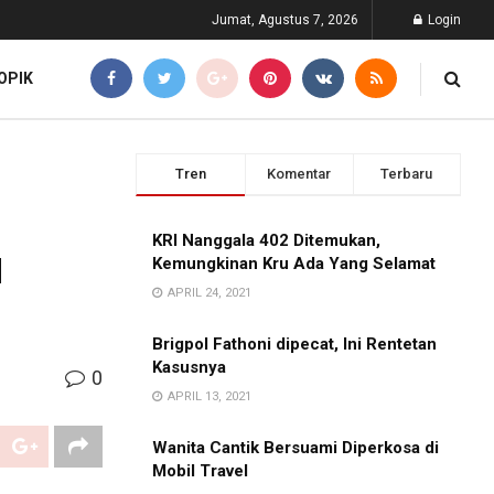
Jumat, Agustus 7, 2026
Login
OPIK
Tren
Komentar
Terbaru
KRI Nanggala 402 Ditemukan,
u
Kemungkinan Kru Ada Yang Selamat
APRIL 24, 2021
Brigpol Fathoni dipecat, Ini Rentetan
Kasusnya
0
APRIL 13, 2021
Wanita Cantik Bersuami Diperkosa di
Mobil Travel