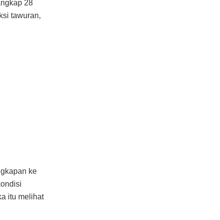
nangkap 28
si tawuran,
ngkapan ke
kondisi
a itu melihat
a di tiga
kurang lebih
 ada
 tersangka
pencarian