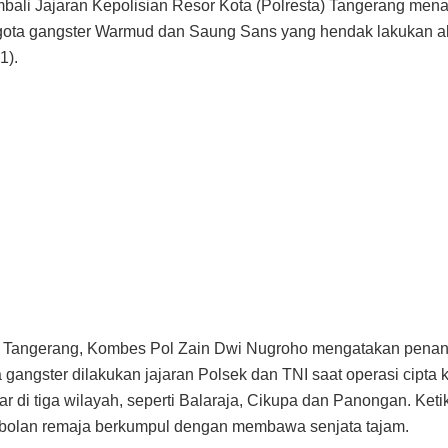
embali Jajaran Kepolisian Resor Kota (Polresta) Tangerang me
gota gangster Warmud dan Saung Sans yang hendak lakukan ak
1).
a Tangerang, Kombes Pol Zain Dwi Nugroho mengatakan pena
 gangster dilakukan jajaran Polsek dan TNI saat operasi cipta 
r di tiga wilayah, seperti Balaraja, Cikupa dan Panongan. Ketik
bolan remaja berkumpul dengan membawa senjata tajam.
ada hari Sabtu dan Minggu tanggal 8 dan 9 Januari 2021, diman
 kita mengamankan kurang lebih masyarakat atau geng motor ini 
 katanya Senin (10/01).
ota gangster dengan layaknya geng motor itu, lanjut Kapolres,
6 orang ditetapkan sebagai tersangka. Diantaranya dua orang
 orang pelaku anak dan dua orang lainnya masuk pada daftar 