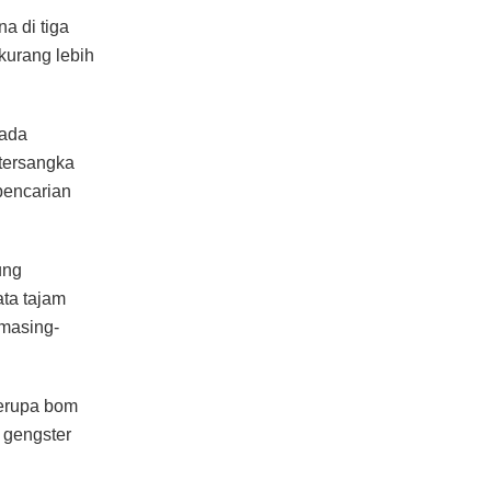
ung
ta tajam
 masing-
berupa bom
 gengster
 digunakan
uannya mereka
ya bisa
 4 buah
molotov dan 5