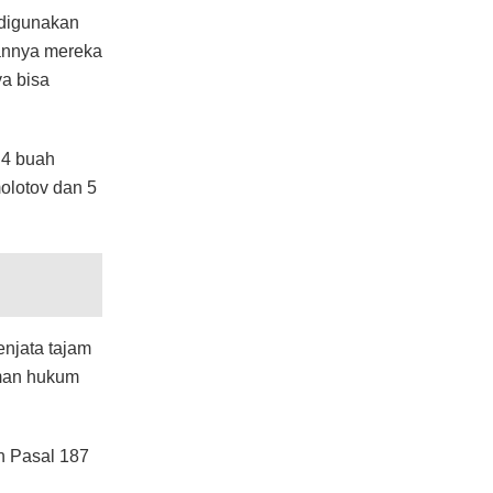
njata tajam
man hukum
n Pasal 187