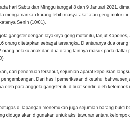
O).
kan, dari penemuan tersebut, sejumlah aparat kepolisian langs
pengembangan. Dari hasil pemeriksaan diketahui bahwa senja
a oleh para anggota gangster itu dibuat sendiri oleh kelompok
, petugas di lapangan menemukan juga sejumlah barang bukti 
ng diduga akan digunakan untuk aksi tawuran antara kelompok
bom molotov maupun senjata tajam seperti crulit dan golok itu
ran, dimana mereka sudah janjian dengan kelompok lain. Tuj
itu juga untuk eksistensi melalui media sosial sehingga nantin
leh geng lainnya,” ungkapnya.
uruh barang bukti yang diamankan oleh pihaknya yaitu berupa
 buah golok, 7 unit sepeda motor dari berbagai merek, satu bom 
one dari berbagai merek.