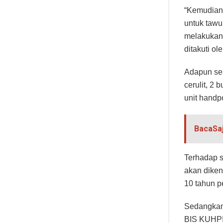
BacaSa
Terhadap s
akan dike
10 tahun p
Sedangkan
BIS KUHPI
S