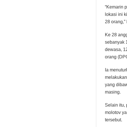
orang (DP
Ia menutur
melakukan 
yang dibaw
masing.
Selain itu
molotov ya
tersebut.
“Kemudian 
untuk tawu
melakukan 
ditakuti o
Adapun sel
cerulit, 2
unit handp