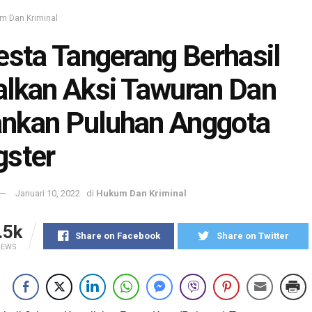
m Dan Kriminal
esta Tangerang Berhasil
lkan Aksi Tawuran Dan
nkan Puluhan Anggota
gster
Januari 10, 2022
di
Hukum Dan Kriminal
.5k
Share on Facebook
Share on Twitter
IEWS