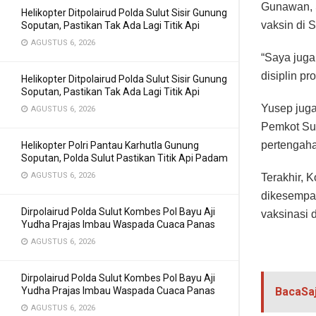
Gunawan, S
Helikopter Ditpolairud Polda Sulut Sisir Gunung
vaksin di 
Soputan, Pastikan Tak Ada Lagi Titik Api
AGUSTUS 6, 2026
“Saya jug
disiplin pr
Helikopter Ditpolairud Polda Sulut Sisir Gunung
Soputan, Pastikan Tak Ada Lagi Titik Api
Yusep juga
AGUSTUS 6, 2026
Pemkot Sur
pertengaha
Helikopter Polri Pantau Karhutla Gunung
Soputan, Polda Sulut Pastikan Titik Api Padam
AGUSTUS 6, 2026
Terakhir, 
dikesempa
Dirpolairud Polda Sulut Kombes Pol Bayu Aji
vaksinasi 
Yudha Prajas Imbau Waspada Cuaca Panas
AGUSTUS 6, 2026
Dirpolairud Polda Sulut Kombes Pol Bayu Aji
Yudha Prajas Imbau Waspada Cuaca Panas
BacaSa
AGUSTUS 6, 2026