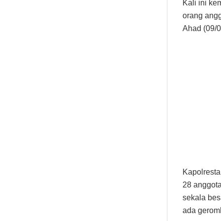
Kali ini k
orang ang
Ahad (09/0
Kapolrest
28 anggota
sekala besa
ada gerom
“Kemarin p
lokasi ini
28 orang,”
Ke 28 angg
sebanyak 1
dewasa, 12