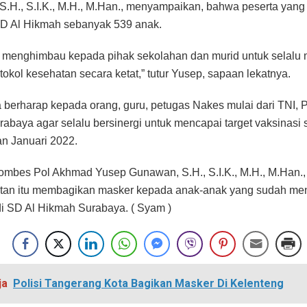
.H., S.I.K., M.H., M.Han., menyampaikan, bahwa peserta yang
SD Al Hikmah sebanyak 539 anak.
a menghimbau kepada pihak sekolahan dan murid untuk selalu
otokol kesehatan secara ketat,” tutur Yusep, sapaan lekatnya.
 berharap kepada orang, guru, petugas Nakes mulai dari TNI, P
abaya agar selalu bersinergi untuk mencapai target vaksinasi 
n Januari 2022.
Kombes Pol Akhmad Yusep Gunawan, S.H., S.I.K., M.H., M.Han.,
tan itu membagikan masker kepada anak-anak yang sudah men
di SD Al Hikmah Surabaya. ( Syam )
ja
Polisi Tangerang Kota Bagikan Masker Di Kelenteng