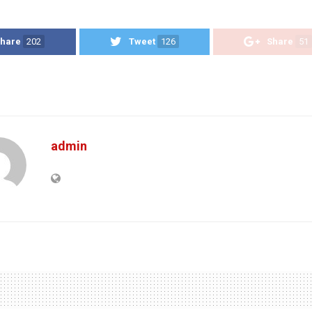
hare
202
Tweet
126
Share
51
admin