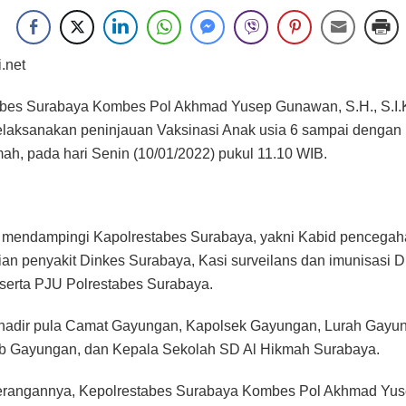
i.net
bes Surabaya Kombes Pol Akhmad Yusep Gunawan, S.H., S.I.K
laksanakan peninjauan Vaksinasi Anak usia 6 sampai dengan 
ah, pada hari Senin (10/01/2022) pukul 11.10 WIB.
r mendampingi Kapolrestabes Surabaya, yakni Kabid pencega
an penyakit Dinkes Surabaya, Kasi surveilans dan imunisasi D
serta PJU Polrestabes Surabaya.
, hadir pula Camat Gayungan, Kapolsek Gayungan, Lurah Gayu
ib Gayungan, dan Kepala Sekolah SD Al Hikmah Surabaya.
erangannya, Kepolrestabes Surabaya Kombes Pol Akhmad Yu