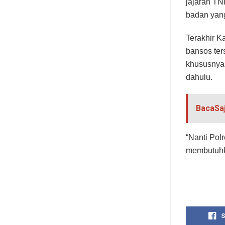
jajaran TN
badan yang
Terakhir K
bansos ter
khususnya 
dahulu.
BacaSa
“Nanti Pol
membutuhk
S