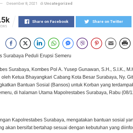
Desember 8, 2021
di
Uncategorized
.5k
Share on Facebook
Share on Twitter
IEWS
s Surabaya Peduli Erupsi Semeru
bes Surabaya, Kombes Pol A. Yusep Gunawan, S.H., S.I.K., M.
 oleh Ketua Bhayangkari Cabang Kota Besar Surabaya, Ny. Gi
katkan Bantuan Sosial (Bansos) untuk Korban yang terdampak
meru, di halaman Utama Mapolrestabes Surabaya, Rabu (08/1
angan Kapolrestabes Surabaya, mengatakan bantuan sosial yan
g akan bersifat bertahap sesuai dengan kebutuhan yang diinf