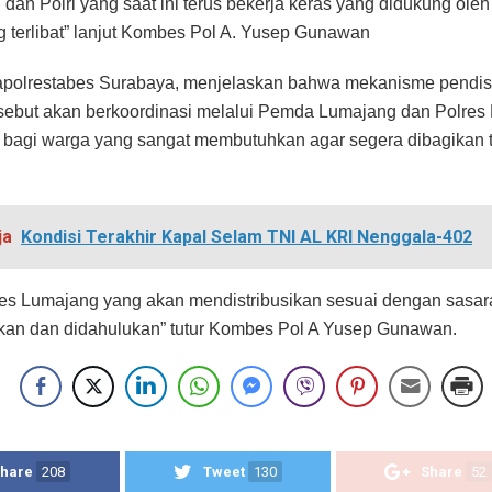
I dan Polri yang saat ini terus bekerja keras yang didukung ole
 terlibat” lanjut Kombes Pol A. Yusep Gunawan
apolrestabes Surabaya, menjelaskan bahwa mekanisme pendist
sebut akan berkoordinasi melalui Pemda Lumajang dan Polres
bagi warga yang sangat membutuhkan agar segera dibagikan t
ja
Kondisi Terakhir Kapal Selam TNI AL KRI Nenggala-402
res Lumajang yang akan mendistribusikan sesuai dengan sasa
an dan didahulukan” tutur Kombes Pol A Yusep Gunawan.
hare
208
Tweet
130
Share
52