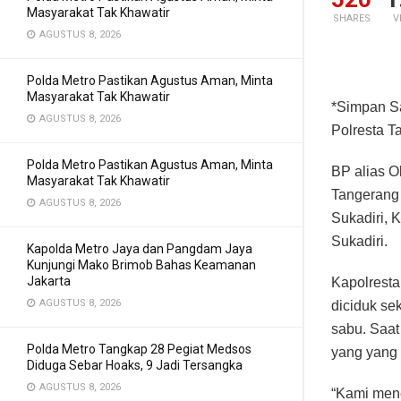
Masyarakat Tak Khawatir
SHARES
V
AGUSTUS 8, 2026
Polda Metro Pastikan Agustus Aman, Minta
Masyarakat Tak Khawatir
*Simpan Sa
AGUSTUS 8, 2026
Polresta T
Polda Metro Pastikan Agustus Aman, Minta
BP alias O
Masyarakat Tak Khawatir
Tangerang 
AGUSTUS 8, 2026
Sukadiri, 
Sukadiri.
Kapolda Metro Jaya dan Pangdam Jaya
Kunjungi Mako Brimob Bahas Keamanan
Jakarta
Kapolrest
AGUSTUS 8, 2026
diciduk se
sabu. Saat
Polda Metro Tangkap 28 Pegiat Medsos
yang yang 
Diduga Sebar Hoaks, 9 Jadi Tersangka
AGUSTUS 8, 2026
“Kami mene