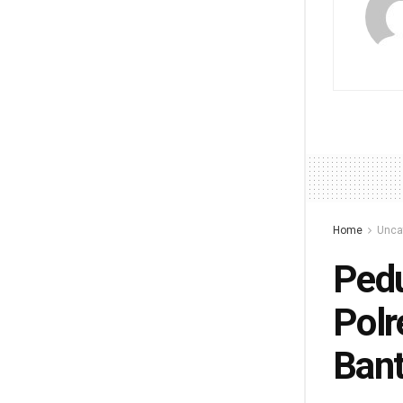
Home
Unca
Pedu
Polr
Bant