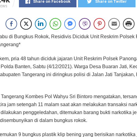
Share on Facebook
Share on Twitter
IEWS
bu di Bungkus Rokok, Residivis Diciduk Unit Reskrim Polse
angerang*
kem, pria 48 tahun diciduk jajaran Unit Reskrim Polsek Panong
Polda Banten, Sabtu (4/12/2021). Warga Desa Buaran Jati, K
Kabupaten Tangerang ini diringkus polisi di Jalan Jati Tanjakan
a Tangerang Kombes Pol Wahyu Sri Bintoro mengatakan, tersa
kira jam setengah 11 malam saat akan melakukan transaksi nark
 dilakukan penggeledahan, ditemukan barang bukti narkotika je
disembunyikan di dalam bungkus rokok.
mukan 9 bungkus plastik klip bening yang berisikan narkotika 