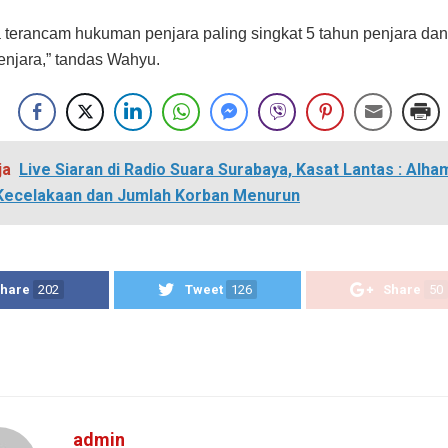
 terancam hukuman penjara paling singkat 5 tahun penjara dan
enjara,” tandas Wahyu.
ja
Live Siaran di Radio Suara Surabaya, Kasat Lantas : Alham
Kecelakaan dan Jumlah Korban Menurun
hare
202
Tweet
126
Share
50
admin