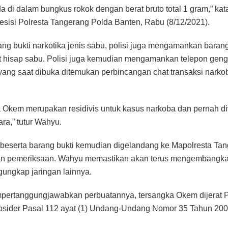
a di dalam bungkus rokok dengan berat bruto total 1 gram,” ka
sisi Polresta Tangerang Polda Banten, Rabu (8/12/2021).
ang bukti narkotika jenis sabu, polisi juga mengamankan barang 
t hisap sabu. Polisi juga kemudian mengamankan telepon ge
yang saat dibuka ditemukan perbincangan chat transaksi narkob
 Okem merupakan residivis untuk kasus narkoba dan pernah di
ara,” tutur Wahyu.
beserta barang bukti kemudian digelandang ke Mapolresta Tan
an pemeriksaan. Wahyu memastikan akan terus mengembangk
ungkap jaringan lainnya.
pertanggungjawabkan perbuatannya, tersangka Okem dijerat 
ubsider Pasal 112 ayat (1) Undang-Undang Nomor 35 Tahun 200