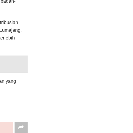
h badan-
ribusian
 Lumajang,
erlebih
ran yang