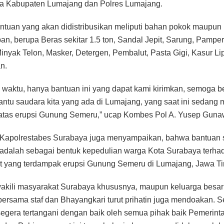
a Kabupaten Lumajang dan Polres Lumajang.
tuan yang akan didistribusikan meliputi bahan pokok maupun
an, berupa Beras sekitar 1.5 ton, Sandal Jepit, Sarung, Pamper
nyak Telon, Masker, Detergen, Pembalut, Pasta Gigi, Kasur Lip
n.
waktu, hanya bantuan ini yang dapat kami kirimkan, semoga b
tu saudara kita yang ada di Lumajang, yang saat ini sedang
atas erupsi Gunung Semeru,” ucap Kombes Pol A. Yusep Guna
Kapolrestabes Surabaya juga menyampaikan, bahwa bantuan s
 adalah sebagai bentuk kepedulian warga Kota Surabaya terha
t yang terdampak erupsi Gunung Semeru di Lumajang, Jawa Ti
kili masyarakat Surabaya khususnya, maupun keluarga besar
ersama staf dan Bhayangkari turut prihatin juga mendoakan.
i segera tertangani dengan baik oleh semua pihak baik Pemerin