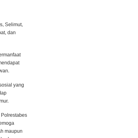
s, Selimut,
at, dan
ermanfaat
 mendapat
wan.
osial yang
dap
mur.
 Polrestabes
 Semoga
tah maupun