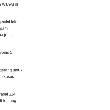
ta Wahyu di
bukti lain
nggam
a jenis
vonis 5
gerang untuk
an kasus
Pasal 114
9 tentang