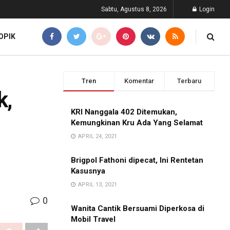
Sabtu, Agustus 8, 2026
Login
OPIK
Tren
Komentar
Terbaru
k,
KRI Nanggala 402 Ditemukan,
Kemungkinan Kru Ada Yang Selamat
APRIL 24, 2021
Brigpol Fathoni dipecat, Ini Rentetan
Kasusnya
APRIL 13, 2021
0
Wanita Cantik Bersuami Diperkosa di
Mobil Travel