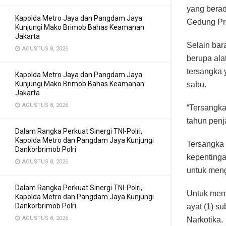
yang berad
Kapolda Metro Jaya dan Pangdam Jaya
Gedung Pre
Kunjungi Mako Brimob Bahas Keamanan
Jakarta
Selain bar
AGUSTUS 8, 2026
berupa ala
tersangka 
Kapolda Metro Jaya dan Pangdam Jaya
Kunjungi Mako Brimob Bahas Keamanan
sabu.
Jakarta
AGUSTUS 8, 2026
“Tersangka
tahun penj
Dalam Rangka Perkuat Sinergi TNI-Polri,
Kapolda Metro dan Pangdam Jaya Kunjungi
Tersangka 
Dankorbrimob Polri
kepenting
AGUSTUS 8, 2026
untuk meng
Dalam Rangka Perkuat Sinergi TNI-Polri,
Untuk mem
Kapolda Metro dan Pangdam Jaya Kunjungi
Dankorbrimob Polri
ayat (1) s
AGUSTUS 8, 2026
Narkotika.