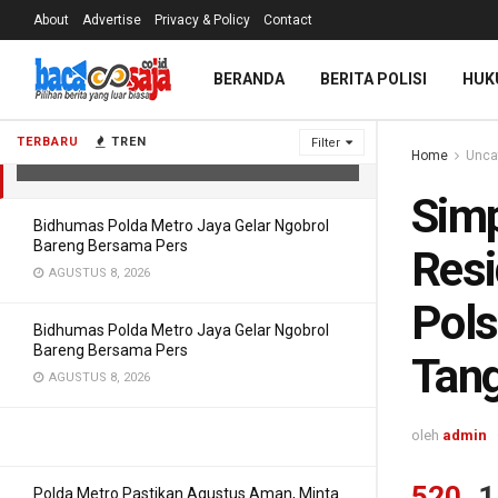
About
Advertise
Privacy & Policy
Contact
Simpan Sabu di Bungkus Rokok,
BERANDA
BERITA POLISI
HUK
Residivis Diciduk Unit Reskrim Polsek
Panongan Polresta Tangerang
TERBARU
TREN
Filter
Home
Unca
DESEMBER 8, 2021
Simp
Bidhumas Polda Metro Jaya Gelar Ngobrol
Bareng Bersama Pers
Resi
AGUSTUS 8, 2026
Pols
Bidhumas Polda Metro Jaya Gelar Ngobrol
Bareng Bersama Pers
Tan
AGUSTUS 8, 2026
oleh
admin
520
1
Polda Metro Pastikan Agustus Aman, Minta