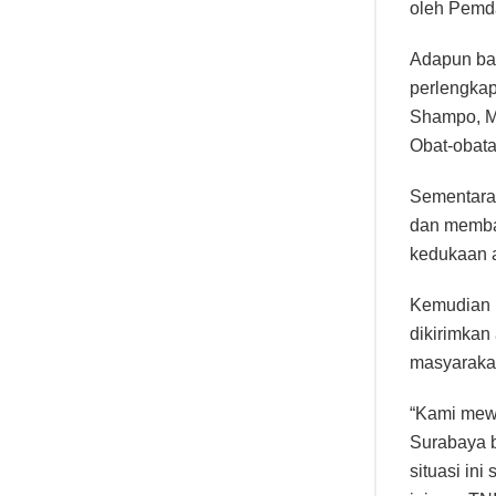
oleh Pemd
Adapun ban
perlengkap
Shampo, Mi
Obat-obata
Sementara 
dan memban
kedukaan 
Kemudian 
dikirimkan
masyaraka
“Kami mewa
Surabaya b
situasi in