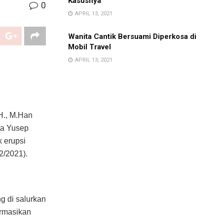
Kasusnya
0
APRIL 13, 2021
Wanita Cantik Bersuami Diperkosa di
Mobil Travel
APRIL 13, 2021
H., M.Han
ta Yusep
 erupsi
2/2021).
g di salurkan
ormasikan