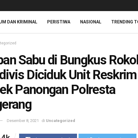
UM DAN KRIMINAL
PERISTIWA
NASIONAL
TRENDING T
tegorized
an Sabu di Bungkus Roko
divis Diciduk Unit Reskrim
ek Panongan Polresta
gerang
Desember 8, 2021
di
Uncategorized
.4k