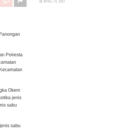
APRIL 13, 2021
k Panongan
an Polresta
ecamatan
, Kecamatan
ngka Okem
otika jenis
nis sabu
jenis sabu