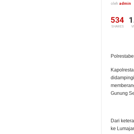
oleh
admin
534
1
SHARES
V
Polrestabe
Kapolresta
didampingi
memberang
Gunung Se
Dari keter
ke Lumajan