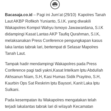
Bacasaja.co.id
– Pagi ini Jum’at (29/10) Kapolres Tanah
Laut AKBP Rofikoh Yunianto, S.I.K. yang diwakili
Wakapolres Kompol Wahyu Ismoyo Jawawardana, S.I.K
didampingi Kasat Lantas AKP Taufiq Qurahman, S.I.K,
melaksanakan Press Conference pengungkapan kasus
laka lantas tabrak lari, bertempat di Selasar Mapolres
Tanah Laut.
Tampak hadir mendampingi Wakapolres pada Press
Conference pagi tadi yakni,Kasat Intelkam Iptu Abdullah
Akhsanun Niam, S.H, Kasi Humas Sidik Prayitno, S.H,
Kaurbin Ops Sat Reskrim Iptu Baysori, Kanit Laka Iptu
Sulkani.
Pada kesempatan itu Wakapolres mengatakan telah
terjadi lakalantas tabrak lari di wilayah Kecamatan