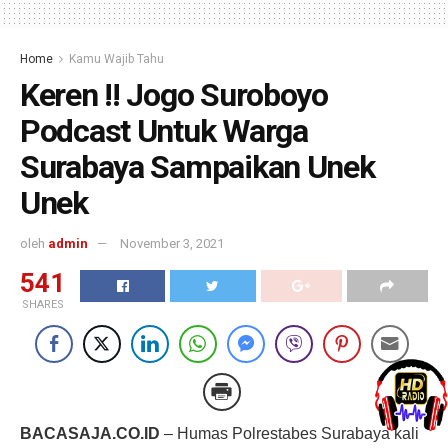
Home
Kamu Wajib Tahu
Keren !! Jogo Suroboyo
Podcast Untuk Warga
Surabaya Sampaikan Unek
Unek
oleh
admin
November 3, 2021
541
SHARES
BACASAJA.CO.ID
– Humas Polrestabes Surabaya kali