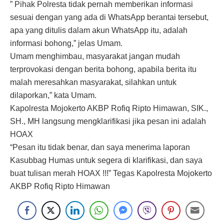
” Pihak Polresta tidak pernah memberikan informasi
sesuai dengan yang ada di WhatsApp berantai tersebut,
apa yang ditulis dalam akun WhatsApp itu, adalah
informasi bohong,” jelas Umam.
Umam menghimbau, masyarakat jangan mudah
terprovokasi dengan berita bohong, apabila berita itu
malah meresahkan masyarakat, silahkan untuk
dilaporkan,” kata Umam.
Kapolresta Mojokerto AKBP Rofiq Ripto Himawan, SIK.,
SH., MH langsung mengklarifikasi jika pesan ini adalah
HOAX
“Pesan itu tidak benar, dan saya menerima laporan
Kasubbag Humas untuk segera di klarifikasi, dan saya
buat tulisan merah HOAX !!!” Tegas Kapolresta Mojokerto
AKBP Rofiq Ripto Himawan