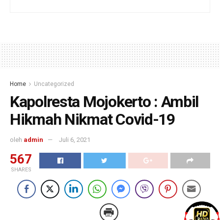
Home
Uncategorized
Kapolresta Mojokerto : Ambil
Hikmah Nikmat Covid-19
oleh
admin
Juli 6, 2021
567
SHARES