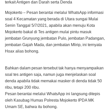
terkait Antigen dan Darah serta Denda
Mojokerto – Pesan berantai melalui WhatsApp informasi
soal 4 Kecamatan yang berada di Utara sungai Mulai
Senin Tanggal 5/7/2021, apabila akan menuju Kota
Mojokerto bakal di Tes antigen mulai pintu masuk
jembatan Grunyung jembatan Pulo, jembatan Padangan,
jembatan Gajah Mada, dan jembatan Mlirip, ini ternyata
Hoax alias bohong.
Bahkan dalam pesan tersebut tak hanya menyampaikan
soal tes antigen saja, namun juga menjelaskan soal
denda apabila tidak memakai masker di denda tidak 50
ribu, tetapi 200 ribu.
Pesan berantai melalui WhatsApp ini langsung ditepis
oleh Kasubag Humas Polresta Mojokerto IPDA MK
Umam SE, bahwa itu bohong.