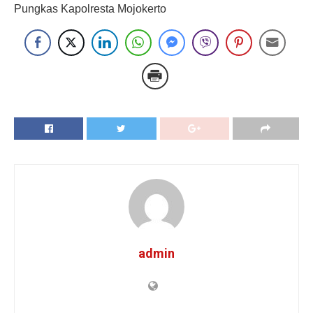
Pungkas Kapolresta Mojokerto
admin