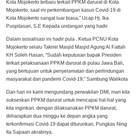
Kota Mojokerto terbaru terkait PPKM darurat di Kota
Mojokerto, saat ini perkembangan kasus Covid-19 di
Kota Mojokerto sangat luar biasa,” Ucap Hj. Ika
Puspitasari, S.E Kepada undangan yang hadir
Dalam sosialisasi ini hadir pula . Ketua PCNU Kota
Mojokerto selalu Takmir Masjid Masjid Agung Al Fattah
KH Soleh Hasan, “Sudah keputusan bapak Presiden
terkait pelaksanaan PPKM darurat di pulau Jawa Bali,
yang bertujuan untuk penyelamatan dan perlindungan
masyarakat dari pandemi Covid-19,” Sambung Walikota
Dan hari ini kami mengundang perwakilan DMI, mari kita
sukseskan PPKM darurat untuk mencapai hal-hal yang
kita inginkan, dengan dilaksanakan PPKM darurat,
diiharapkan dua minggu ke depan angka yang
terkonfirmasi Covid-19 dapat diturunkan, Pungkas Ning
Ita Sapaan akrabnya.