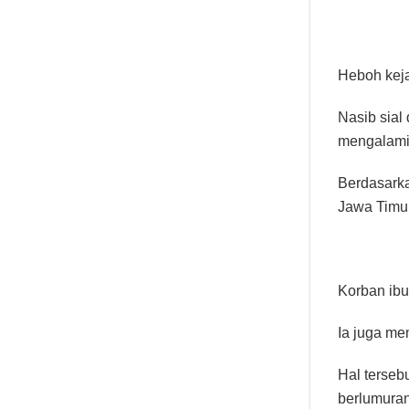
Heboh keja
Nasib sial
mengalami 
Berdasarka
Jawa Timur
Korban ibu
Ia juga me
Hal terseb
berlumuran