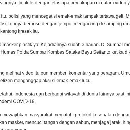
ngnya, tidak terdengar jelas apa percakapan di dalam video yan
itu, polisi yang mencegat si emak-emak tampak tertawa geli. 
lisi lainnya berpose dengan jempol mengacung di samping e
kantong kresek itu.
 masker plastik ya. Kejadiannya sudah 3 harian. Di Sumbar me
 Humas Polda Sumbar Kombes Satake Bayu Setianto ketika dik
ng melihat video itu pun memberi komentar yang beragam. U
etizen menganggap aksi si emak-emak lucu.
etahui, Indonesia dan berbagai wilayah di dunia lainnya saat in
andemi COVID-19.
h mewajibkan masyarakat mematuhi protokol kesehatan denga
an masker, mencuci tangan dengan sabun, menjaga jarak, hi
ri kerumunan