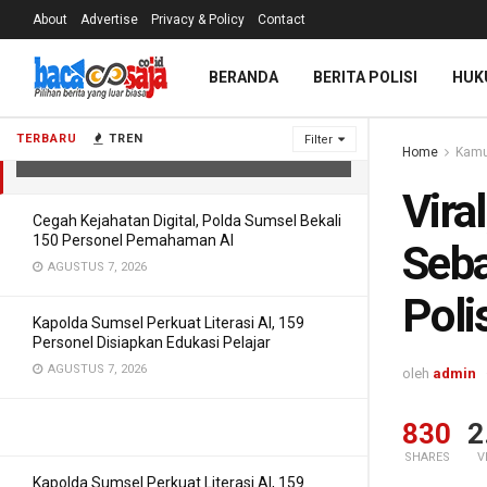
About
Advertise
Privacy & Policy
Contact
Viral, Emak Emak Gunakan Kresek
BERANDA
BERITA POLISI
HUK
Sebagai Masker Akhirnya Ditangkap
Polisi
TERBARU
TREN
Filter
Home
Kamu
MEI 15, 2021
Vira
Cegah Kejahatan Digital, Polda Sumsel Bekali
150 Personel Pemahaman AI
Seba
AGUSTUS 7, 2026
Poli
Kapolda Sumsel Perkuat Literasi AI, 159
Personel Disiapkan Edukasi Pelajar
AGUSTUS 7, 2026
oleh
admin
830
2
SHARES
V
Kapolda Sumsel Perkuat Literasi AI, 159