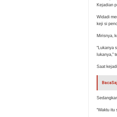
Kejadian pe
Widadi men
keji si pen
Mirisnya, 
“Lukanya s
lukanya,” 
Saat kejad
BacaSa
Sedangkan 
“Waktu itu 