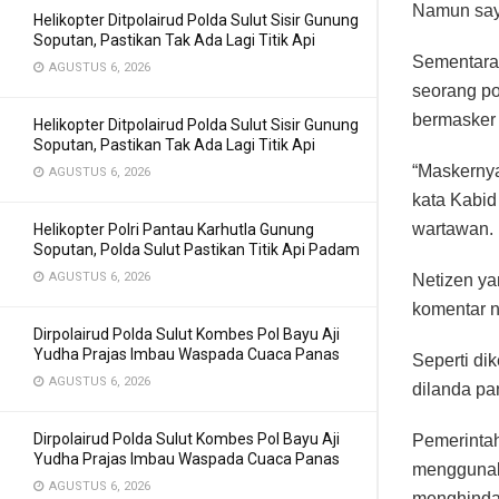
Namun saya
Helikopter Ditpolairud Polda Sulut Sisir Gunung
Soputan, Pastikan Tak Ada Lagi Titik Api
Sementara 
AGUSTUS 6, 2026
seorang po
bermasker 
Helikopter Ditpolairud Polda Sulut Sisir Gunung
Soputan, Pastikan Tak Ada Lagi Titik Api
“Maskernya
AGUSTUS 6, 2026
kata Kabid
wartawan.
Helikopter Polri Pantau Karhutla Gunung
Soputan, Polda Sulut Pastikan Titik Api Padam
AGUSTUS 6, 2026
Netizen ya
komentar n
Dirpolairud Polda Sulut Kombes Pol Bayu Aji
Yudha Prajas Imbau Waspada Cuaca Panas
Seperti dik
AGUSTUS 6, 2026
dilanda p
Dirpolairud Polda Sulut Kombes Pol Bayu Aji
Pemerinta
Yudha Prajas Imbau Waspada Cuaca Panas
menggunak
AGUSTUS 6, 2026
menghinda