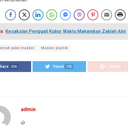
ja
Kesaksian Penggali Kubur Waktu Makamkan Zakiah Aini
emak pake masker
Masker plastik
hare
306
Tweet
192
Share
77
admin