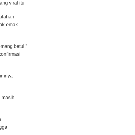
g viral itu.
Malahan
mak-emak
mang betul,”
onfirmasi
mumnya
i masih
n
ngga