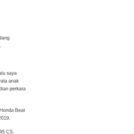
edang
.
alu saya
yata anak
dian perkara
r Honda Beat
2019.
395 CS.