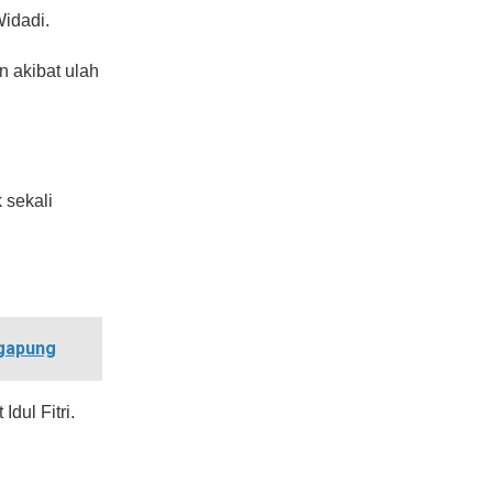
Widadi.
 akibat ulah
 sekali
ngapung
dul Fitri.