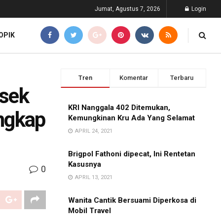
Jumat, Agustus 7, 2026
Login
OPIK
Tren
Komentar
Terbaru
esek
KRI Nanggala 402 Ditemukan,
ngkap
Kemungkinan Kru Ada Yang Selamat
APRIL 24, 2021
Brigpol Fathoni dipecat, Ini Rentetan
Kasusnya
0
APRIL 13, 2021
Wanita Cantik Bersuami Diperkosa di
Mobil Travel