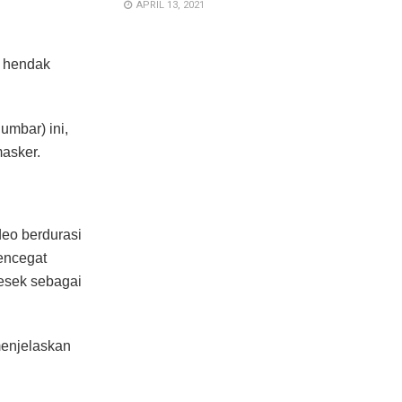
APRIL 13, 2021
a hendak
umbar) ini,
masker.
deo berdurasi
mencegat
esek sebagai
menjelaskan