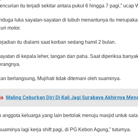
ncurian itu terjadi sekitar antara pukul 6 hingga 7 pagi,” ucap 
duga luka sayatan-sayatan di tubuh menantunya itu merupakan
curi motor.
kejadian itu dialami saat korban sedang hamil 2 bulan.
ayatan di kepala leher, tangan dan paha. Saat diperiksa banyak
terangnya.
ian berlangsung, Mujihati tidak ditemani oleh suaminya.
ja
Maling Ceburkan Diri Di Kali Jagi Surabaya Akhirnya Me
anggota keluarga yang lain bertolak menuju masjid untuk salat I
suaminya lagi kerja shift pagi, di PG Kebon Agung,” tuturnya.