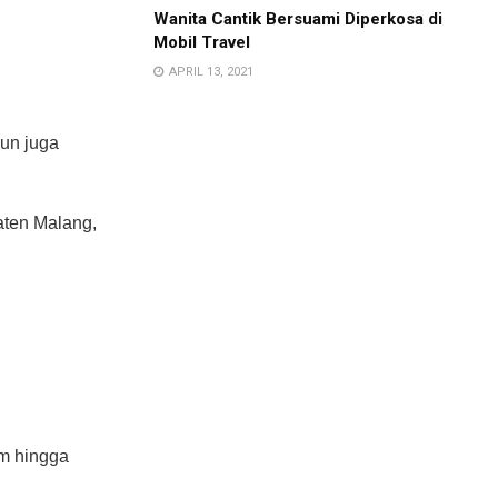
Wanita Cantik Bersuami Diperkosa di
Mobil Travel
APRIL 13, 2021
mun juga
aten Malang,
am hingga