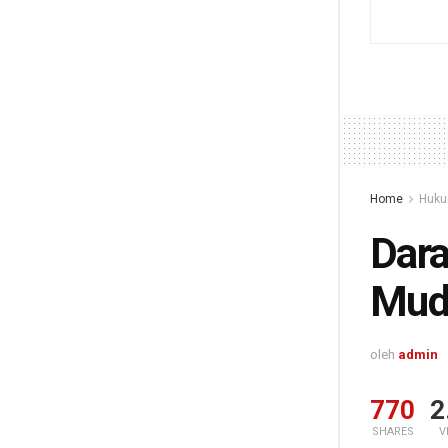
Home
Huku
Dar
Muda
oleh
admin
770
2
SHARES
V