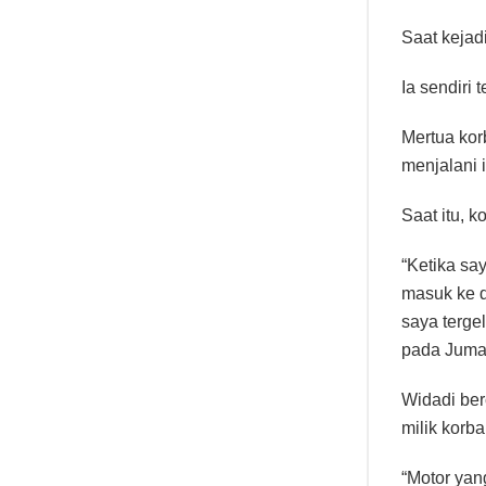
Saat kejad
Ia sendiri
Mertua kor
menjalani i
Saat itu, 
“Ketika sa
masuk ke d
saya terge
pada Jumat
Widadi ber
milik korba
“Motor yan