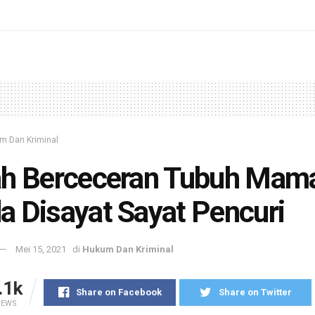
m Dan Kriminal
ah Berceceran Tubuh Mam
 Disayat Sayat Pencuri
Mei 15, 2021
di
Hukum Dan Kriminal
.1k
Share on Facebook
Share on Twitter
IEWS