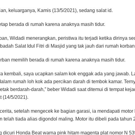
ian, keluarganya, Kamis (13/5/2021), sedang salat id.
 tetap berada di rumah karena anaknya masih tidur.
ban, Widadi menerangkan, peristiwa itu terjadi ketika dirinya s
badah Salat Idul Fitri di Masjid yang tak jauh dari rumah korban
korban memilih berada di rumah karena anaknya masih tidur.
ya kembali, saya ucapkan salam kok enggak ada yang jawab. L
alam rumah loh kok ada percikan darah di tembok kamar. Tern
letak berdarah-darah,” beber Widadi saat ditemui di tempat keja
 (14/5/2021).
cerita, setelah mengecek ke bagian garasi, ia mendapati moto
n telah tiada alias digondol maling. Motor itu dibeli pada tahun 
g dicuri Honda Beat warna pink hitam magenta plat nomor N 5