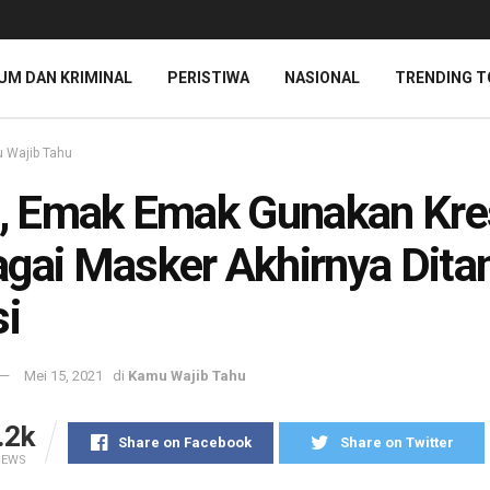
UM DAN KRIMINAL
PERISTIWA
NASIONAL
TRENDING T
 Wajib Tahu
l, Emak Emak Gunakan Kr
gai Masker Akhirnya Dita
si
Mei 15, 2021
di
Kamu Wajib Tahu
.2k
Share on Facebook
Share on Twitter
IEWS