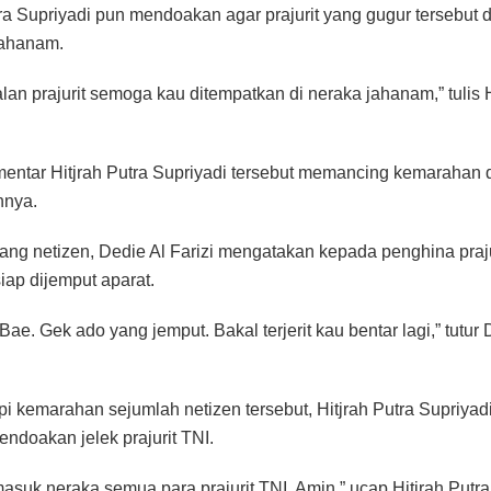
tra Supriyadi pun mendoakan agar prajurit yang gugur tersebut 
jahanam.
lan prajurit semoga kau ditempatkan di neraka jahanam,” tulis H
entar Hitjrah Putra Supriyadi tersebut memancing kemarahan 
nnya.
ang netizen, Dedie Al Farizi mengatakan kepada penghina prajur
iap dijemput aparat.
Bae. Gek ado yang jemput. Bakal terjerit kau bentar lagi,” tutur 
 kemarahan sejumlah netizen tersebut, Hitjrah Putra Supriyad
ndoakan jelek prajurit TNI.
suk neraka semua para prajurit TNI. Amin,” ucap Hitjrah Putra