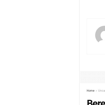
Home
Unca
Bere