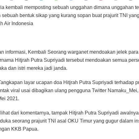
ria kembali memposting sebuah unggahan dimana unggahan te
sebuah bentuk sikap yang kurang sopan buat prajurit TNI yan
h Air Indonesia
n informasi, Kembali Seorang warganet mendoakan jelek para p
rnama Hitjrah Putra Supriyadi tersebut mendoakan semua pers
ka dan istri mereka jadi janda.
 Tangkapan layar ucapan doa Hitjrah Putra Supriyadi terhadap pr
ontak viral usai dibagikan ulang pengguna Twitter Namaku_Mei
ei 2021.
ilihat dari komentarnya, tampak Hitjrah Putra Supriyadi awaln
a duka seorang prajurit TNI asal OKU Timur yang gugur dalam i
ngan KKB Papua.