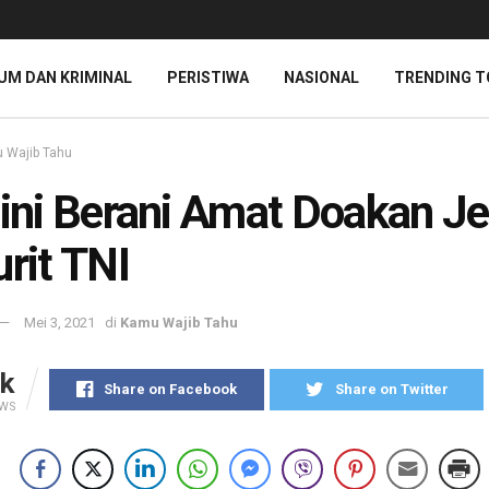
UM DAN KRIMINAL
PERISTIWA
NASIONAL
TRENDING T
 Wajib Tahu
 ini Berani Amat Doakan Je
urit TNI
Mei 3, 2021
di
Kamu Wajib Tahu
k
Share on Facebook
Share on Twitter
EWS