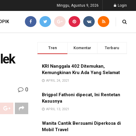
Minggu, Agustus 9, 2026
Login
OPIK
Tren
Komentar
Terbaru
lek
KRI Nanggala 402 Ditemukan,
Kemungkinan Kru Ada Yang Selamat
APRIL 24, 2021
0
Brigpol Fathoni dipecat, Ini Rentetan
Kasusnya
APRIL 13, 2021
Wanita Cantik Bersuami Diperkosa di
Mobil Travel