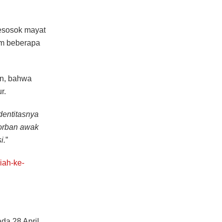
sesosok mayat
am beberapa
an, bahwa
r.
dentitasnya
korban awak
i.
”
iah-ke-
da 28 April