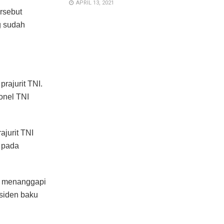
APRIL 13, 2021
rsebut
g sudah
rajurit TNI.
onel TNI
ajurit TNI
, pada
ya menanggapi
nsiden baku