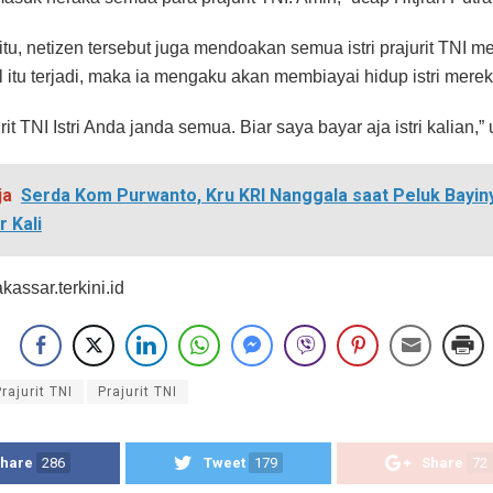
itu, netizen tersebut juga mendoakan semua istri prajurit TNI me
l itu terjadi, maka ia mengaku akan membiayai hidup istri merek
rit TNI Istri Anda janda semua. Biar saya bayar aja istri kalian,” 
ja
Serda Kom Purwanto, Kru KRI Nanggala saat Peluk Bayin
r Kali
assar.terkini.id
rajurit TNI
Prajurit TNI
hare
286
Tweet
179
Share
72