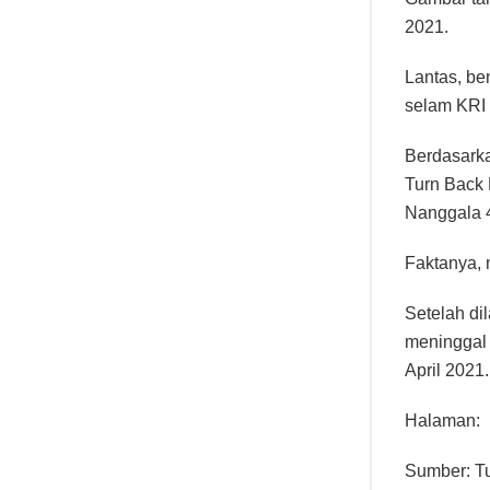
2021.
Lantas, be
selam KRI
Berdasarka
Turn Back 
Nanggala 4
Faktanya, 
Setelah di
meninggal 
April 2021.
Halaman:
Sumber: T