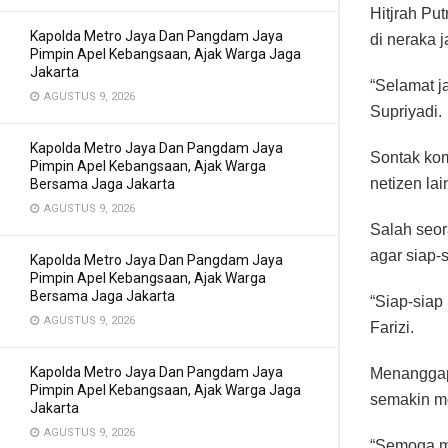
Hitjrah Pu
Kapolda Metro Jaya Dan Pangdam Jaya
di neraka 
Pimpin Apel Kebangsaan, Ajak Warga Jaga
Jakarta
“Selamat ja
AGUSTUS 9, 2026
Supriyadi.
Kapolda Metro Jaya Dan Pangdam Jaya
Sontak kom
Pimpin Apel Kebangsaan, Ajak Warga
netizen lai
Bersama Jaga Jakarta
AGUSTUS 9, 2026
Salah seor
agar siap-s
Kapolda Metro Jaya Dan Pangdam Jaya
Pimpin Apel Kebangsaan, Ajak Warga
Bersama Jaga Jakarta
“Siap-siap 
AGUSTUS 9, 2026
Farizi.
Kapolda Metro Jaya Dan Pangdam Jaya
Menanggapi
Pimpin Apel Kebangsaan, Ajak Warga Jaga
semakin me
Jakarta
AGUSTUS 9, 2026
“Semoga ma