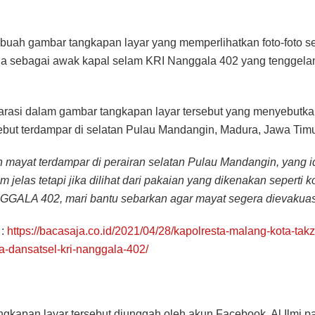
buah gambar tangkapan layar yang memperlihatkan foto-foto 
ga sebagai awak kapal selam KRI Nanggala 402 yang tenggel
arasi dalam gambar tangkapan layar tersebut yang menyebutk
ebut terdampar di selatan Pulau Mandangin, Madura, Jawa Timu
 mayat terdampar di perairan selatan Pulau Mandangin, yang i
m jelas tetapi jika dilihat dari pakaian yang dikenakan seperti 
GALA 402, mari bantu sebarkan agar mayat segera dievakuas
 :
https://bacasaja.co.id/2021/04/28/kapolresta-malang-kota-takz
-dansatsel-kri-nanggala-402/
gkapan layar tersebut diunggah oleh akun Facebook, Al Ilmi pa