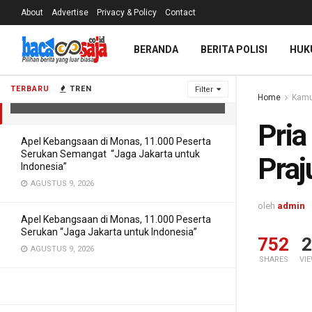
About
Advertise
Privacy & Policy
Contact
BERANDA
BERITA POLISI
HUK
Pria ini Berani Amat Doakan Jelek
Prajurit TNI
TERBARU
TREN
Filter
Home
Kamu
MEI 3, 2021
Pria
Apel Kebangsaan di Monas, 11.000 Peserta
Serukan Semangat “Jaga Jakarta untuk
Praj
Indonesia”
AGUSTUS 9, 2026
oleh
admin
Apel Kebangsaan di Monas, 11.000 Peserta
Serukan “Jaga Jakarta untuk Indonesia”
752
2
AGUSTUS 9, 2026
SHARES
VI