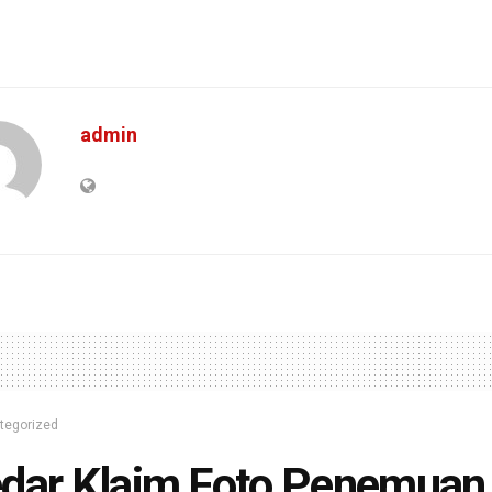
admin
tegorized
dar Klaim Foto Penemuan