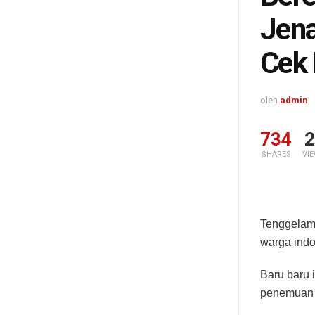
Jena
Cek 
oleh
admin
734
2
SHARES
VI
Tenggelam
warga indo
Baru baru 
penemuan 