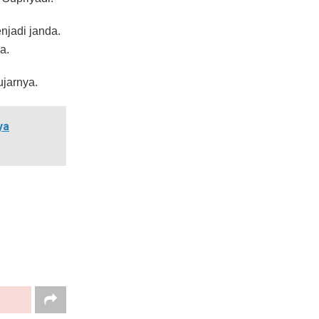
njadi janda.
a.
ujarnya.
ya