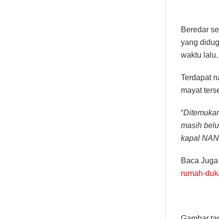
Beredar se
yang didu
waktu lalu.
Terdapat n
mayat ters
“
Ditemukan
masih belu
kapal NANG
Baca Juga
rumah-duka
Gambar tan