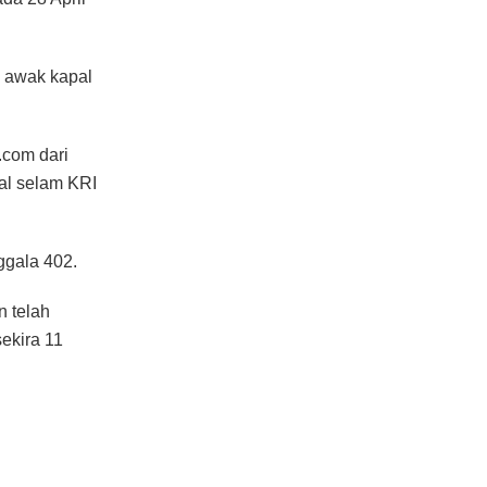
n awak kapal
.com dari
al selam KRI
ggala 402.
n telah
sekira 11