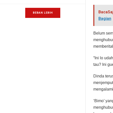
BacaSa
BEBAN LEBIH
Bagian
Belum semp
menghubun
memberitah
“Ini lo ud
tau? Ini g
Dinda teru
menjemput 
mengalami
‘Bimo’ yan
menghubung