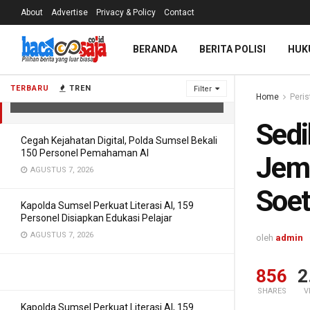
About
Advertise
Privacy & Policy
Contact
Sedih, Kisah Nyata Pramugari Di
BERANDA
BERITA POLISI
HUK
Jemput Arwah Kekasih di Bandara
Soeta
TERBARU
TREN
Filter
Home
Peris
APRIL 5, 2021
Sedi
Cegah Kejahatan Digital, Polda Sumsel Bekali
150 Personel Pemahaman AI
Jemp
AGUSTUS 7, 2026
Soe
Kapolda Sumsel Perkuat Literasi AI, 159
Personel Disiapkan Edukasi Pelajar
AGUSTUS 7, 2026
oleh
admin
856
2
SHARES
V
Kapolda Sumsel Perkuat Literasi AI, 159