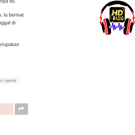
nya itu.
 Ia berniat
ggal di
merupakan
i cantik