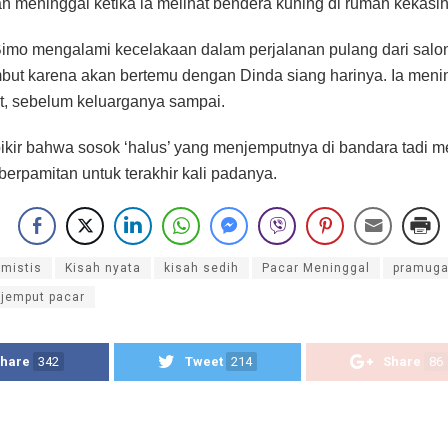
h meninggal ketika ia melihat bendera kuning di rumah kekasih
Bimo mengalami kecelakaan dalam perjalanan pulang dari salon.
but karena akan bertemu dengan Dinda siang harinya. Ia menin
t, sebelum keluarganya sampai.
ikir bahwa sosok ‘halus’ yang menjemputnya di bandara tadi 
berpamitan untuk terakhir kali padanya.
 mistis
Kisah nyata
kisah sedih
Pacar Meninggal
pramugar
 jemput pacar
hare
342
Tweet
214
Share
86