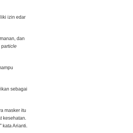
ki izin edar
amanan, dan
 part
icle
 mampu
rikan sebagai
a masker itu
t kesehatan.
 kata Arianti.