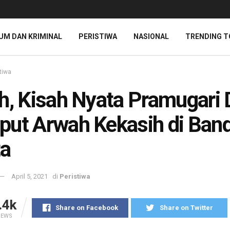
UM DAN KRIMINAL
PERISTIWA
NASIONAL
TRENDING T
tiwa
h, Kisah Nyata Pramugari 
ut Arwah Kekasih di Ban
ta
April 5, 2021
di
Peristiwa
.4k
Share on Facebook
Share on Twitter
IEWS