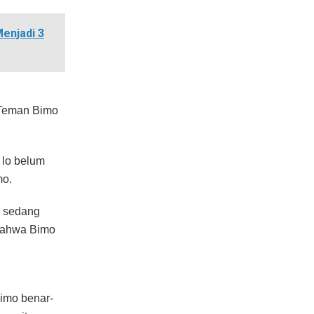
enjadi 3
 Teman Bimo
 lo belum
mo.
i sedang
 bahwa Bimo
Bimo benar-