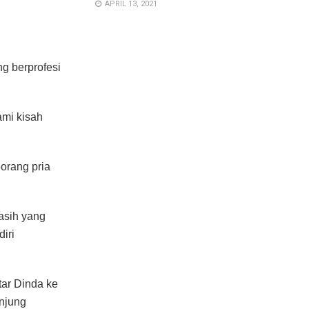
APRIL 13, 2021
g berprofesi
ami kisah
orang pria
asih yang
iri
tar Dinda ke
unjung