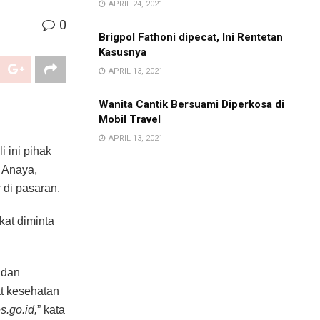
APRIL 24, 2021
0
Brigpol Fathoni dipecat, Ini Rentetan
Kasusnya
APRIL 13, 2021
Wanita Cantik Bersuami Diperkosa di
Mobil Travel
APRIL 13, 2021
 ini pihak
i Anaya,
di pasaran.
kat diminta
 dan
at kesehatan
s.go.id,
” kata