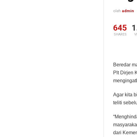
oleh
admin
645
1
SHARES
V
Beredar ma
Plt Dirjen
mengingatk
Agar kita 
teliti seb
“Menghind
masyarakat
dari Kemen