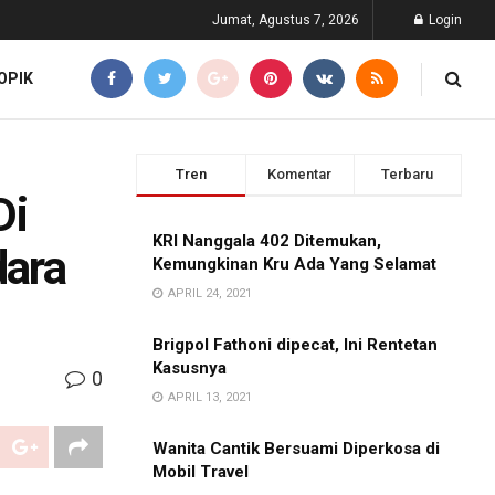
Jumat, Agustus 7, 2026
Login
OPIK
Tren
Komentar
Terbaru
Di
KRI Nanggala 402 Ditemukan,
dara
Kemungkinan Kru Ada Yang Selamat
APRIL 24, 2021
Brigpol Fathoni dipecat, Ini Rentetan
Kasusnya
0
APRIL 13, 2021
Wanita Cantik Bersuami Diperkosa di
Mobil Travel