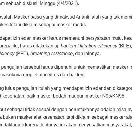
lam sebuah diskusi, Minggu (4/4/2021).
alah Masker palsu yang dimaksud Arianti ialah yang tak memili
kes tetapi diklaim sebagai masker medis.
apat izin edar, masker harus memenuhi persyaratan mutu, ke
arena itu, harus dilakukan uji
bacterial filtration efficiency
(BFE),
fficiency
(PFE),
breathing resistance
, dan lainnya.
 pengujian tersebut harus dipenuhi untuk memastikan masker
asuknya droplet atau virus dan bakteri.
g lulus pengujian itulah yang mendapat izin edar dan dikatego
at kesehatan, baik masker bedah maupun masker N95/KN95.
but sebagai tidak sesuai dengan peruntukannya adalah misalny
 bukan masker alat kesehatan, tapi diklaim sebagai masker ala
tindaklanjuti karena tentunya ini akan menyesatkan masyarakat,”