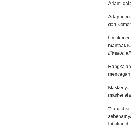
Arianti da
Adapun mas
dari Kemen
Untuk mend
manfaat. K
filtration e
Rangkaian
mencegah m
Masker yan
masker al
“Yang dise
sebenarnya
Ini akan di