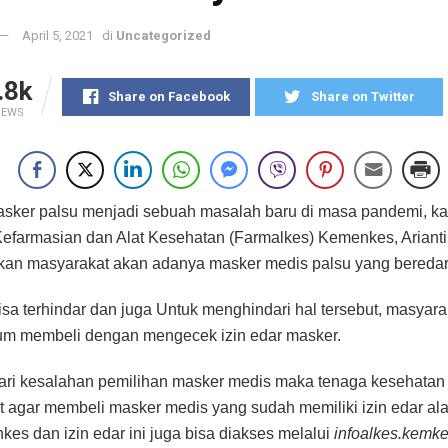
April 5, 2021
di
Uncategorized
.8k
Share on Facebook
Share on Twitter
IEWS
sker palsu menjadi sebuah masalah baru di masa pandemi, kali
 Kefarmasian dan Alat Kesehatan (Farmalkes) Kemenkes, Ariant
an masyarakat akan adanya masker medis palsu yang beredar 
bisa terhindar dan juga Untuk menghindari hal tersebut, masyara
elum membeli dengan mengecek izin edar masker.
ari kesalahan pemilihan masker medis maka tenaga kesehatan
 agar membeli masker medis yang sudah memiliki izin edar al
kes dan izin edar ini juga bisa diakses melalui
infoalkes.kemke