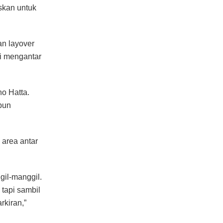
skan untuk
an layover
di mengantar
o Hatta.
 pun
 area antar
gil-manggil.
 tapi sambil
rkiran,”