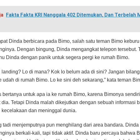
ja
Fakta Fakta KRI Nanggala 402 Ditemukan, Dan Terbelah M
at Dinda berbicara pada Bimo, salah satu teman Bimo keburu
ginya. Dengan bingung, Dinda mengangkat telepon tersebut.
u Dinda dengan panik untuk segera pergi ke rumah Bimo.
ah landing? Lo di mana? Kok lo belum ada di sini? Jangan bilang
ue udah di rumah Bimo. Lo ke sini deh sekarang,” kata teman Bi
s bertanya untuk apa ia ke rumah Bimo, karena Bimonya sendir
dia. Tetapi Dinda malah dikejutkan dengan sebuah informasi
 kecelakaan dan meninggal dunia.
g tadi menjemputnya pun menghilang dari area bandara. Dinda
inya berkali-kali, tapi tidak aktif. Dinda baru percaya bahwa 