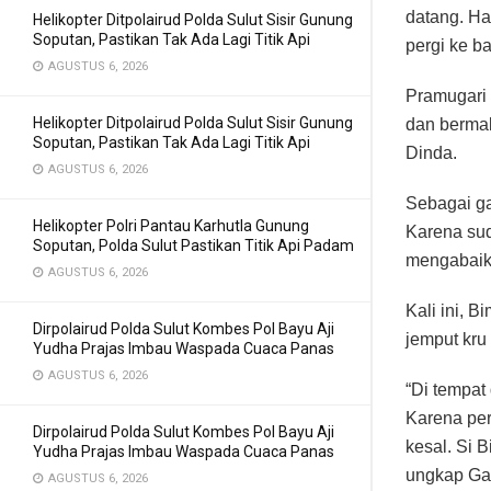
datang. Ha
Helikopter Ditpolairud Polda Sulut Sisir Gunung
Soputan, Pastikan Tak Ada Lagi Titik Api
pergi ke ba
AGUSTUS 6, 2026
Pramugari 
Helikopter Ditpolairud Polda Sulut Sisir Gunung
dan bermal
Soputan, Pastikan Tak Ada Lagi Titik Api
Dinda.
AGUSTUS 6, 2026
Sebagai ga
Helikopter Polri Pantau Karhutla Gunung
Karena sud
Soputan, Polda Sulut Pastikan Titik Api Padam
mengabaika
AGUSTUS 6, 2026
Kali ini, B
Dirpolairud Polda Sulut Kombes Pol Bayu Aji
jemput kru
Yudha Prajas Imbau Waspada Cuaca Panas
AGUSTUS 6, 2026
“Di tempat 
Karena per
Dirpolairud Polda Sulut Kombes Pol Bayu Aji
kesal. Si 
Yudha Prajas Imbau Waspada Cuaca Panas
ungkap Ga
AGUSTUS 6, 2026