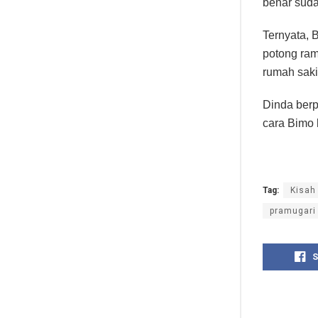
benar suda
Ternyata, 
potong ram
rumah saki
Dinda berp
cara Bimo 
Tag:
Kisah
pramugari
S