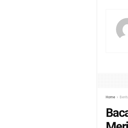
Home
Berit
Baca
Meri