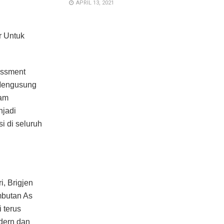
APRIL 13, 2021
r Untuk
essment
 Mengusung
lam
njadi
i di seluruh
, Brigjen
mbutan As
 terus
dern dan