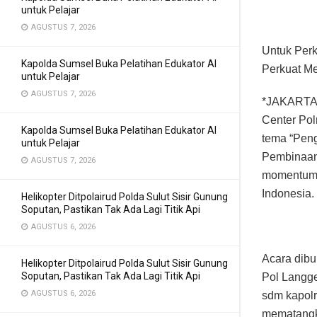
untuk Pelajar
AGUSTUS 7, 2026
Untuk Perk
Kapolda Sumsel Buka Pelatihan Edukator AI
Perkuat Me
untuk Pelajar
AGUSTUS 7, 2026
*JAKARTA* 
Center Pol
Kapolda Sumsel Buka Pelatihan Edukator AI
tema “Pen
untuk Pelajar
Pembinaan 
AGUSTUS 7, 2026
momentum p
Indonesia.
Helikopter Ditpolairud Polda Sulut Sisir Gunung
Soputan, Pastikan Tak Ada Lagi Titik Api
AGUSTUS 6, 2026
Acara dibu
Helikopter Ditpolairud Polda Sulut Sisir Gunung
Soputan, Pastikan Tak Ada Lagi Titik Api
Pol Langg
AGUSTUS 6, 2026
sdm kapolr
mematangka