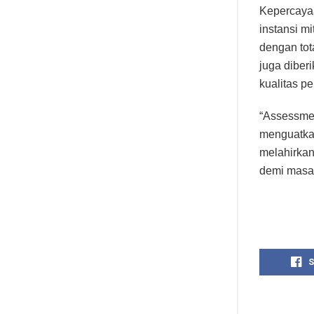
Kepercayaa
instansi m
dengan tota
juga dibe
kualitas pe
“Assessmen
menguatkan
melahirkan
demi masa 
S