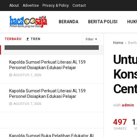
About
Advertise
Privacy & Policy
Contact
Untuk Perkuat Meritokrasi Polri
BERANDA
BERITA POLISI
HUK
Konsolidasikan Asesor Assessment
Center Untuk Perkuat Meritokrasi
TERBARU
TREN
Filter
Home
Berit
FEBRUARI 13, 2026
Untu
Kapolda Sumsel Perkuat Literasi AI, 159
Personel Disiapkan Edukasi Pelajar
Kons
AGUSTUS 7, 2026
Cent
Kapolda Sumsel Perkuat Literasi AI, 159
Personel Disiapkan Edukasi Pelajar
AGUSTUS 7, 2026
oleh
admin
497
1
SHARES
V
Kapolda Sumsel Buka Pelatihan Edukator AI