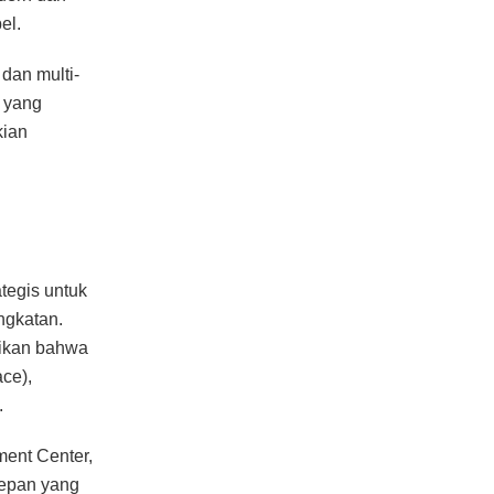
el.
dan multi-
i yang
kian
ategis untuk
ngkatan.
tikan bahwa
ace),
.
ment Center,
depan yang