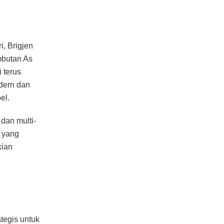
, Brigjen
mbutan As
 terus
dern dan
el.
dan multi-
i yang
kian
ategis untuk