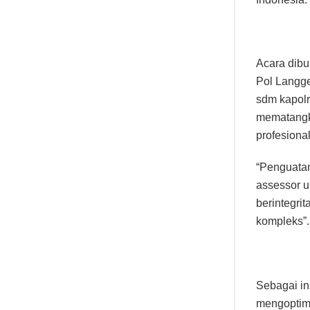
Acara dibu
Pol Langg
sdm kapolr
mematangka
profesional
“Penguatan
assessor u
berintegri
kompleks”.
Sebagai in
mengoptimal