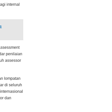
gi internal
s
 Assessment
dar penilaian
ruh assessor
kan lompatan
ar di seluruh
 internasional
or dan