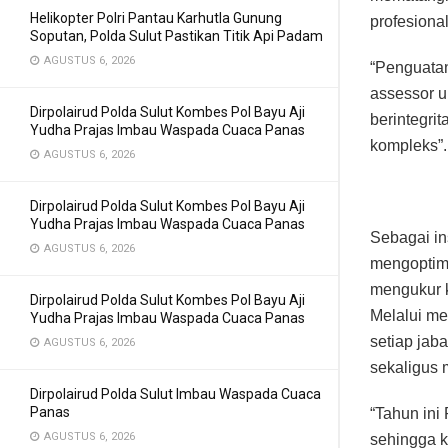
Helikopter Polri Pantau Karhutla Gunung
profesional
Soputan, Polda Sulut Pastikan Titik Api Padam
AGUSTUS 6, 2026
“Penguatan
assessor u
Dirpolairud Polda Sulut Kombes Pol Bayu Aji
berintegri
Yudha Prajas Imbau Waspada Cuaca Panas
kompleks”.
AGUSTUS 6, 2026
Dirpolairud Polda Sulut Kombes Pol Bayu Aji
Yudha Prajas Imbau Waspada Cuaca Panas
Sebagai in
AGUSTUS 6, 2026
mengoptimal
mengukur k
Dirpolairud Polda Sulut Kombes Pol Bayu Aji
Melalui me
Yudha Prajas Imbau Waspada Cuaca Panas
setiap jaba
AGUSTUS 6, 2026
sekaligus 
Dirpolairud Polda Sulut Imbau Waspada Cuaca
Panas
“Tahun ini
AGUSTUS 6, 2026
sehingga k