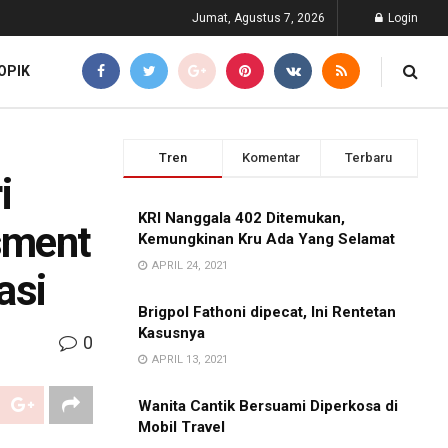
Jumat, Agustus 7, 2026
Login
OPIK
Tren
Komentar
Terbaru
i
KRI Nanggala 402 Ditemukan,
sment
Kemungkinan Kru Ada Yang Selamat
APRIL 24, 2021
asi
Brigpol Fathoni dipecat, Ini Rentetan
Kasusnya
0
APRIL 13, 2021
Wanita Cantik Bersuami Diperkosa di
Mobil Travel