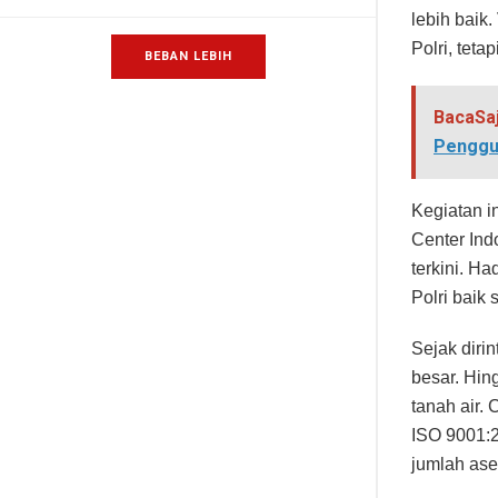
lebih baik
Polri, teta
BEBAN LEBIH
BacaSa
Penggun
Kegiatan i
Center Ind
terkini. H
Polri baik 
Sejak diri
besar. Hing
tanah air. 
ISO 9001:2
jumlah ase