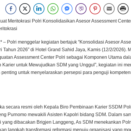
uat Meritokrasi Polri Konsolidasikan Asesor Assessment Cente
ritokrasi
– Polri menggelar kegiatan bertajuk “Konsolidasi Asesor Ass
ri Tahun 2026” di Hotel Grand Sahid Jaya, Kamis (12/2/2026).
guatan Assessment Center Polri sebagai Komponen Utama da
Karier untuk Mewujudkan SDM yang Unggul”, kegiatan ini me
enting untuk menyelaraskan persepsi para penguji kompetens
ka secara resmi oleh Kepala Biro Pembinaan Karier SSDM Polri
eng Purnomo mewakili Asisten Kapolri bidang SDM. Dalam sa
i yang dibacakan Brigjen Langgeng, As SDM menekankan Polri
n langkah transformasi reformasi menuju organisasi yang mo