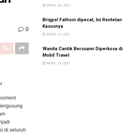
APRIL 24, 2021
Brigpol Fathoni dipecat, Ini Rentetan
Kasusnya
0
APRIL 13, 2021
Wanita Cantik Bersuami Diperkosa di
Mobil Travel
APRIL 13, 2021
r
essment
 Mengusung
lam
njadi
i di seluruh