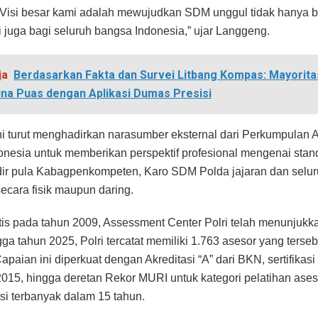
. Visi besar kami adalah mewujudkan SDM unggul tidak hanya ba
pi juga bagi seluruh bangsa Indonesia,” ujar Langgeng.
ja
Berdasarkan Fakta dan Survei Litbang Kompas: Mayorita
a Puas dengan Aplikasi Dumas Presisi
ni turut menghadirkan narasumber eksternal dari Perkumpulan
onesia untuk memberikan perspektif profesional mengenai stan
adir pula Kabagpenkompeten, Karo SDM Polda jajaran dan selu
secara fisik maupun daring.
ntis pada tahun 2009, Assessment Center Polri telah menunjuk
ga tahun 2025, Polri tercatat memiliki 1.763 asesor yang terseb
Capaian ini diperkuat dengan Akreditasi “A” dari BKN, sertifikasi
015, hingga deretan Rekor MURI untuk kategori pelatihan ases
si terbanyak dalam 15 tahun.