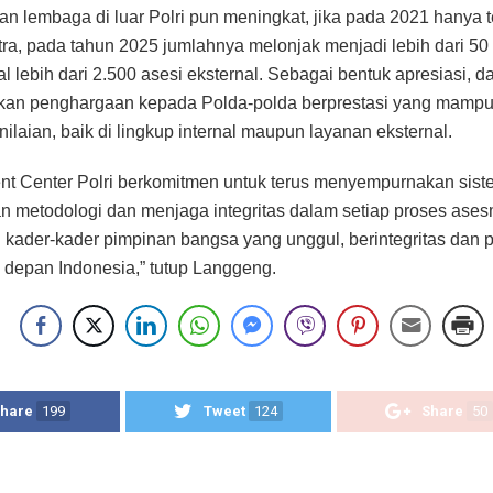
n lembaga di luar Polri pun meningkat, jika pada 2021 hanya t
itra, pada tahun 2025 jumlahnya melonjak menjadi lebih dari 50 
l lebih dari 2.500 asesi eksternal. Sebagai bentuk apresiasi, d
rikan penghargaan kepada Polda-polda berprestasi yang mamp
nilaian, baik di lingkup internal maupun layanan eksternal.
t Center Polri berkomitmen untuk terus menyempurnakan sist
 metodologi dan menjaga integritas dalam setiap proses ase
 kader-kader pimpinan bangsa yang unggul, berintegritas dan p
depan Indonesia,” tutup Langgeng.
hare
199
Tweet
124
Share
50