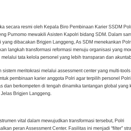
ka secara resmi oleh Kepala Biro Pembinaan Karier SSDM Polri
eng Purnomo mewakili Asisten Kapolri bidang SDM. Dalam sa
i yang dibacakan Brigjen Langgeng, As SDM menekankan Polri
n langkah transformasi reformasi menuju organisasi yang mo
 melalui tata kelola personel yang lebih transparan dan akuntab
 sistem meritokrasi melalui assessment center yang multi-tools 
ntuk pembinaan karier anggota Polri agar terpilih personel Polr
tas dan berkompeten di tengah dinamika tantangan global yang 
 Jelas Brigjen Langgeng.
strumen vital dalam mewujudkan transformasi tersebut, Polri
kan peran Assessment Center. Fasilitas ini menjadi “filter” str