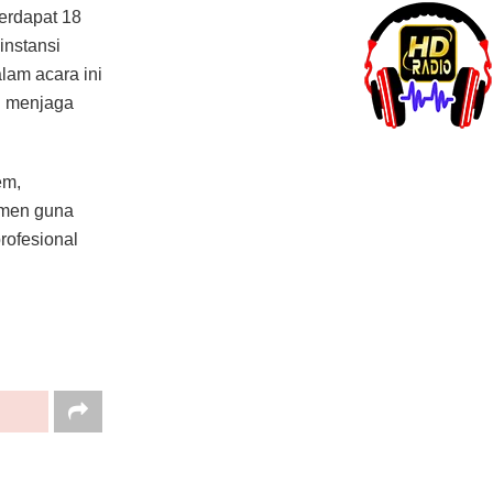
erdapat 18
instansi
alam acara ini
u menjaga
em,
smen guna
rofesional