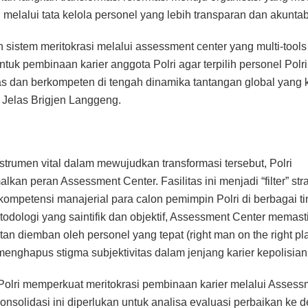
 melalui tata kelola personel yang lebih transparan dan akuntab
 sistem meritokrasi melalui assessment center yang multi-tools 
ntuk pembinaan karier anggota Polri agar terpilih personel Polr
tas dan berkompeten di tengah dinamika tantangan global yang 
 Jelas Brigjen Langgeng.
strumen vital dalam mewujudkan transformasi tersebut, Polri
kan peran Assessment Center. Fasilitas ini menjadi “filter” str
ompetensi manajerial para calon pemimpin Polri di berbagai ti
todologi yang saintifik dan objektif, Assessment Center memas
tan diemban oleh personel yang tepat (right man on the right pl
menghapus stigma subjektivitas dalam jenjang karier kepolisian
 Polri memperkuat meritokrasi pembinaan karier melalui Assess
onsolidasi ini diperlukan untuk analisa evaluasi perbaikan ke 