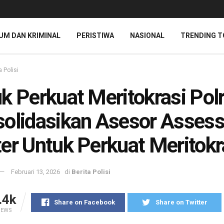
UM DAN KRIMINAL
PERISTIWA
NASIONAL
TRENDING T
a Polisi
k Perkuat Meritokrasi Polr
olidasikan Asesor Asses
er Untuk Perkuat Meritokr
Februari 13, 2026
di
Berita Polisi
.4k
Share on Facebook
Share on Twitter
IEWS