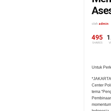
Ase
oleh
admin
495
1
SHARES
V
Untuk Perk
*JAKARTA* 
Center Pol
tema “Pen
Pembinaan 
momentum p
Indonesia.