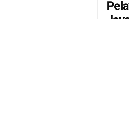
Pela
Jaya
Apre
Mas
oleh
admin
494
1
SHARES
V
Pela