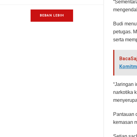
“Sementara
mengendali
BEBAN LEBIH
Budi menut
petugas. 
serta mem
BacaSa
Komitme
“Jaringan
narkotika 
menyerupai
Pantauan d
kemasan mi
Setiap sac