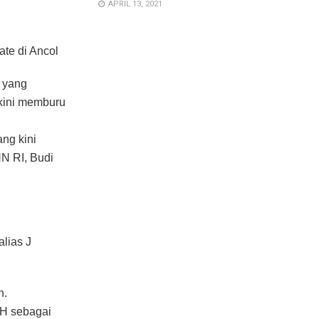
APRIL 13, 2021
te di Ancol
 yang
 kini memburu
ang kini
N RI, Budi
lias J
n.
 H sebagai