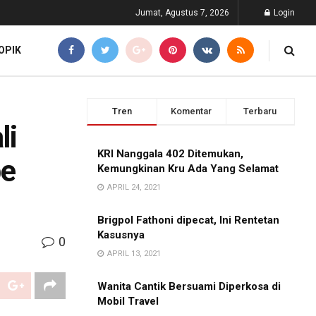
Jumat, Agustus 7, 2026
Login
OPIK
Tren
Komentar
Terbaru
li
KRI Nanggala 402 Ditemukan,
pe
Kemungkinan Kru Ada Yang Selamat
APRIL 24, 2021
Brigpol Fathoni dipecat, Ini Rentetan
Kasusnya
0
APRIL 13, 2021
Wanita Cantik Bersuami Diperkosa di
Mobil Travel