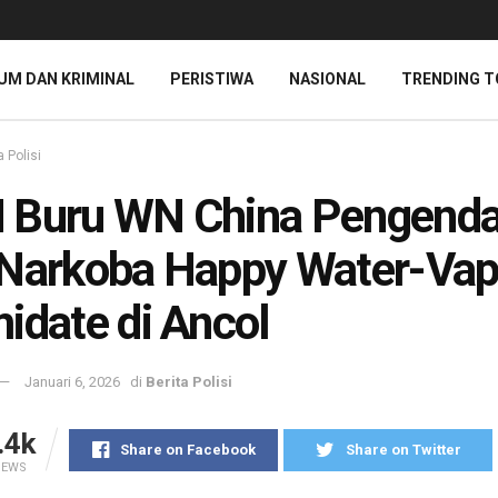
UM DAN KRIMINAL
PERISTIWA
NASIONAL
TRENDING T
a Polisi
 Buru WN China Pengenda
 Narkoba Happy Water-Va
idate di Ancol
Januari 6, 2026
di
Berita Polisi
.4k
Share on Facebook
Share on Twitter
IEWS