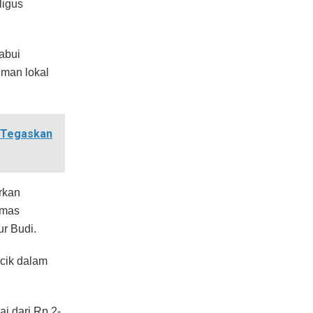
ligus
abui
man lokal
 Tegaskan
rkan
emas
ur Budi.
acik dalam
ai dari Rp 2-