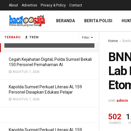
About
Advertise
Privacy & Policy
Contact
BNN Buru WN China Pengendali Lab
BERANDA
BERITA POLISI
HUK
Narkoba Happy Water-Vape
Etomidate di Ancol
TERBARU
TREN
Filter
Home
Berit
JANUARI 6, 2026
BNN
Cegah Kejahatan Digital, Polda Sumsel Bekali
150 Personel Pemahaman AI
Lab
AGUSTUS 7, 2026
Etom
Kapolda Sumsel Perkuat Literasi AI, 159
Personel Disiapkan Edukasi Pelajar
AGUSTUS 7, 2026
oleh
admin
502
1
SHARES
V
Kapolda Sumsel Perkuat Literasi AI, 159