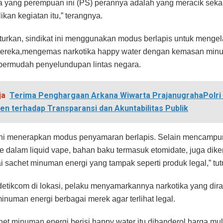
 yang perempuan ini (PS) perannya adalah yang meracik seka
kan kegiatan itu,” terangnya.
urkan, sindikat ini menggunakan modus berlapis untuk mengel
Mereka,mengemas narkotika happy water dengan kemasan minu
permudah penyelundupan lintas negara.
ja
Terima Penghargaan Arkana Wiwarta PrajanugrahaPolri
n terhadap Transparansi dan Akuntabilitas Publik
 ini menerapkan modus penyamaran berlapis. Selain mencampu
ke dalam liquid vape, bahan baku termasuk etomidate, juga dik
 sachet minuman energi yang tampak seperti produk legal,” tut
etikcom di lokasi, pelaku menyamarkannya narkotika yang dir
numan energi berbagai merek agar terlihat legal.
het minuman energi berisi happy water itu dibanderol harga mul