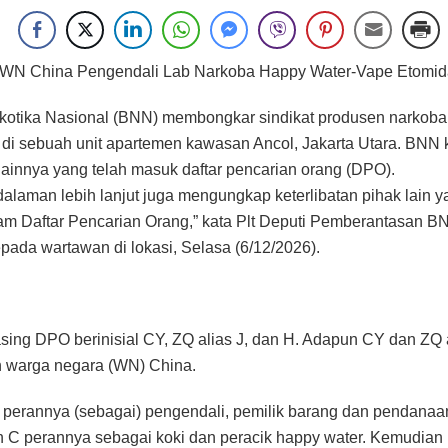
WN China Pengendali Lab Narkoba Happy Water-Vape Etomida
kotika Nasional (BNN) membongkar sindikat produsen narkoba
 di sebuah unit apartemen kawasan Ancol, Jakarta Utara. BNN
 lainnya yang telah masuk daftar pencarian orang (DPO).
dalaman lebih lanjut juga mengungkap keterlibatan pihak lain y
m Daftar Pencarian Orang,” kata Plt Deputi Pemberantasan BN
ada wartawan di lokasi, Selasa (6/12/2026).
ing DPO berinisial CY, ZQ alias J, dan H. Adapun CY dan ZQ a
 warga negara (WN) China.
J perannya (sebagai) pengendali, pemilik barang dan pendanaa
C perannya sebagai koki dan peracik happy water. Kemudian