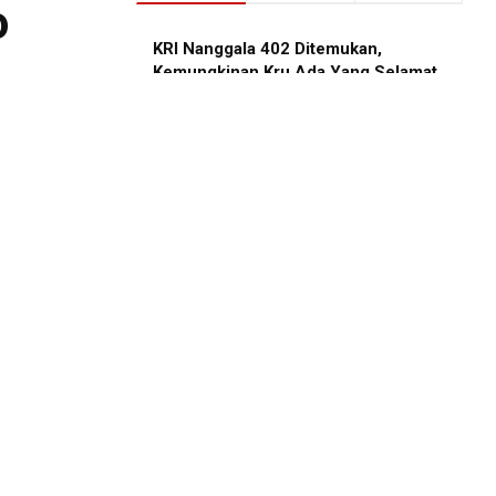
o
KRI Nanggala 402 Ditemukan,
Kemungkinan Kru Ada Yang Selamat
APRIL 24, 2021
an
Brigpol Fathoni dipecat, Ini Rentetan
Kasusnya
APRIL 13, 2021
0
Wanita Cantik Bersuami Diperkosa di
Mobil Travel
APRIL 13, 2021
aya