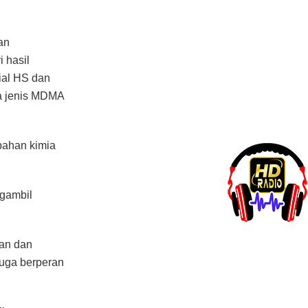
an
 hasil
ial HS dan
a jenis MDMA
bahan kimia
ngambil
an dan
uga berperan