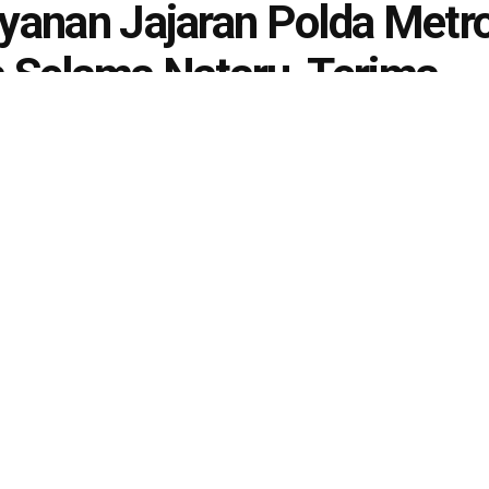
yanan Jajaran Polda Metr
 Selama Nataru Terima
siasi Dari Tokoh Agama d
yarakat
Januari 6, 2026
di
Berita Polisi
.4k
Share on Facebook
Share on Twitter
IEWS
yanan Jajaran Polda Metro J