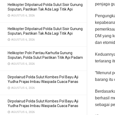
penjaga gu
Helikopter Ditpolairud Polda Sulut Sisir Gunung
Soputan, Pastikan Tak Ada Lagi Titik Api
Pengungka
AGUSTUS 6, 2026
kepabeanan
Helikopter Ditpolairud Polda Sulut Sisir Gunung
pemeriksa
Soputan, Pastikan Tak Ada Lagi Titik Api
DM yang k
AGUSTUS 6, 2026
dan etomid
Helikopter Polri Pantau Karhutla Gunung
Keduannya
Soputan, Polda Sulut Pastikan Titik Api Padam
terlarang i
AGUSTUS 6, 2026
“Menurut p
Dirpolairud Polda Sulut Kombes Pol Bayu Aji
barang itu
Yudha Prajas Imbau Waspada Cuaca Panas
AGUSTUS 6, 2026
Berdasark
berhasil 
Dirpolairud Polda Sulut Kombes Pol Bayu Aji
sebagai pe
Yudha Prajas Imbau Waspada Cuaca Panas
AGUSTUS 6, 2026