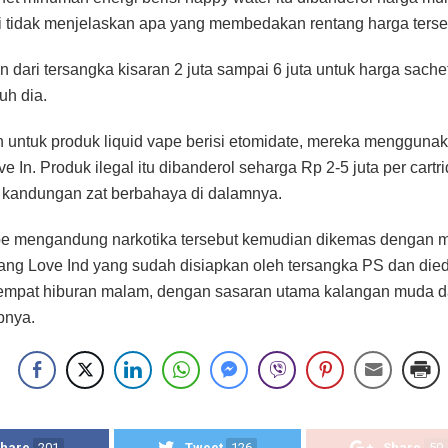
di tidak menjelaskan apa yang membedakan rentang harga terse
 dari tersangka kisaran 2 juta sampai 6 juta untuk harga sache
uh dia.
untuk produk liquid vape berisi etomidate, mereka mengguna
 In. Produk ilegal itu dibanderol seharga Rp 2-5 juta per cartr
 kandungan zat berbahaya di dalamnya.
ape mengandung narkotika tersebut kemudian dikemas dengan
ng Love Ind yang sudah disiapkan oleh tersangka PS dan die
tempat hiburan malam, dengan sasaran utama kalangan muda 
pnya.
hare
201
Tweet
126
Share
50