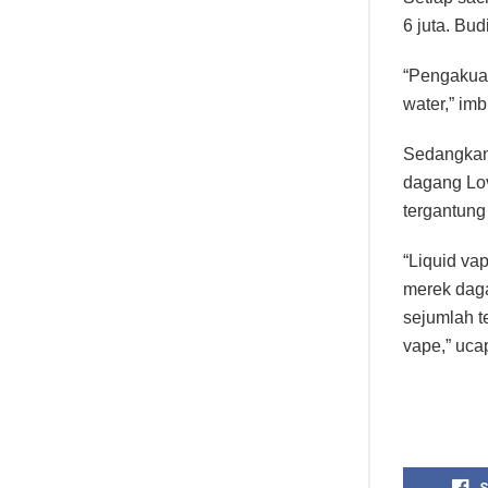
6 juta. Bu
“Pengakuan
water,” imb
Sedangkan 
dagang Love
tergantung
“Liquid v
merek daga
sejumlah 
vape,” uca
S