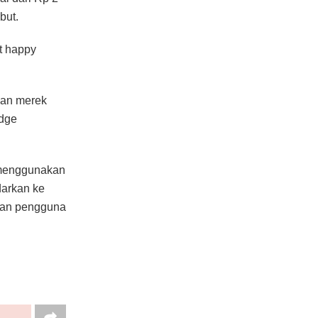
but.
t happy
kan merek
idge
 menggunakan
darkan ke
dan pengguna