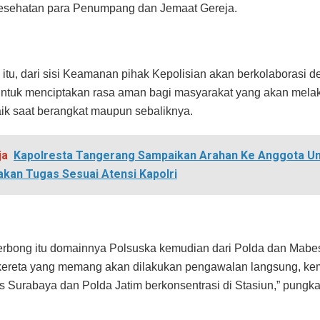
esehatan para Penumpang dan Jemaat Gereja.
itu, dari sisi Keamanan pihak Kepolisian akan berkolaborasi 
untuk menciptakan rasa aman bagi masyarakat yang akan mel
baik saat berangkat maupun sebaliknya.
ja
Kapolresta Tangerang Sampaikan Arahan Ke Anggota U
kan Tugas Sesuai Atensi Kapolri
erbong itu domainnya Polsuska kemudian dari Polda dan Mabe
kereta yang memang akan dilakukan pengawalan langsung, kem
s Surabaya dan Polda Jatim berkonsentrasi di Stasiun,” pung