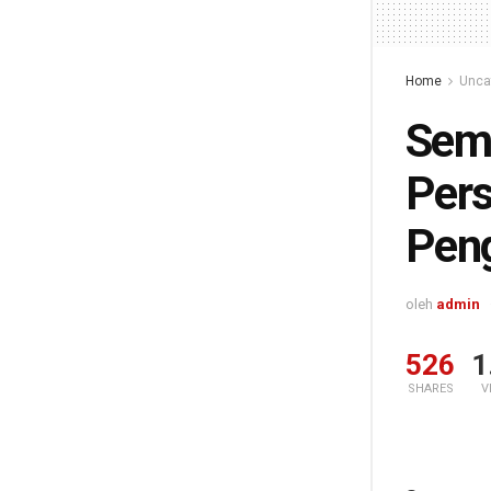
Home
Unca
Sema
Pers
Pen
oleh
admin
526
1
SHARES
V