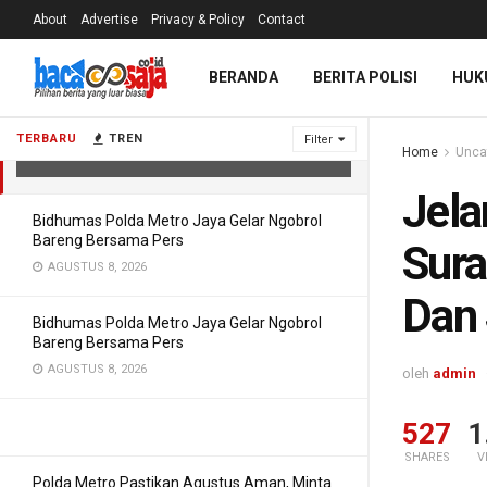
About
Advertise
Privacy & Policy
Contact
Jelang Nataru Kapolrestabes
BERANDA
BERITA POLISI
HUK
Surabaya Bersama PJU Cek Gereja
Dan Stasiun KA
TERBARU
TREN
Filter
Home
Unca
DESEMBER 23, 2021
Jela
Bidhumas Polda Metro Jaya Gelar Ngobrol
Bareng Bersama Pers
Sura
AGUSTUS 8, 2026
Dan 
Bidhumas Polda Metro Jaya Gelar Ngobrol
Bareng Bersama Pers
AGUSTUS 8, 2026
oleh
admin
527
1
SHARES
V
Polda Metro Pastikan Agustus Aman, Minta