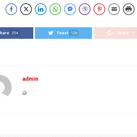
hare
204
Tweet
128
Share
51
admin