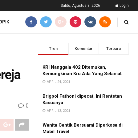
Sabtu, Agustus 8, 2026
Login
OPIK
Tren
Komentar
Terbaru
KRI Nanggala 402 Ditemukan,
reja
Kemungkinan Kru Ada Yang Selamat
APRIL 24, 2021
Brigpol Fathoni dipecat, Ini Rentetan
Kasusnya
0
APRIL 13, 2021
Wanita Cantik Bersuami Diperkosa di
Mobil Travel