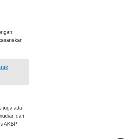
dengan
akasanakan
ntuk
s juga ada
udian dari
kas AKBP