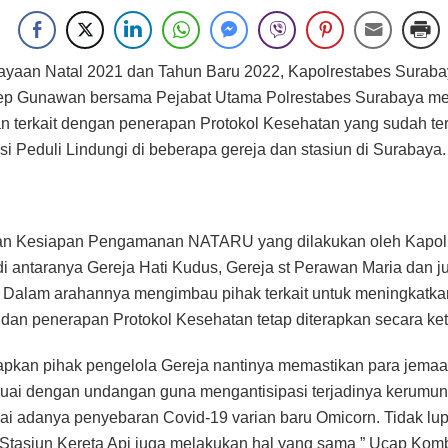
rayaan Natal 2021 dan Tahun Baru 2022, Kapolrestabes Sura
sep Gunawan bersama Pejabat Utama Polrestabes Surabaya m
 terkait dengan penerapan Protokol Kesehatan yang sudah ter
asi Peduli Lindungi di beberapa gereja dan stasiun di Surabaya.
n Kesiapan Pengamanan NATARU yang dilakukan oleh Kapol
i antaranya Gereja Hati Kudus, Gereja st Perawan Maria dan j
. Dalam arahannya mengimbau pihak terkait untuk meningkatkan
an penerapan Protokol Kesehatan tetap diterapkan secara ket
apkan pihak pengelola Gereja nantinya memastikan para jema
uai dengan undangan guna mengantisipasi terjadinya kerumu
 adanya penyebaran Covid-19 varian baru Omicorn. Tidak lup
Stasiun Kereta Api juga melakukan hal yang sama ” Ucap Kom