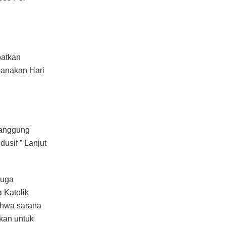
patkan
sanakan Hari
tanggung
usif ” Lanjut
juga
 Katolik
ahwa sarana
akan untuk