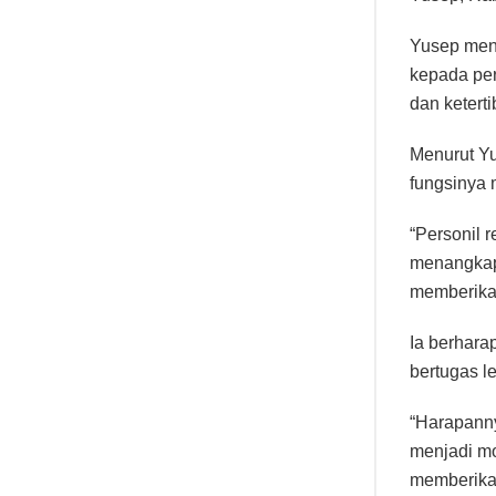
Yusep meny
kepada pe
dan ketert
Menurut Y
fungsinya 
“Personil 
menangkap 
memberikan
Ia berhara
bertugas l
“Harapannya
menjadi mo
memberikan