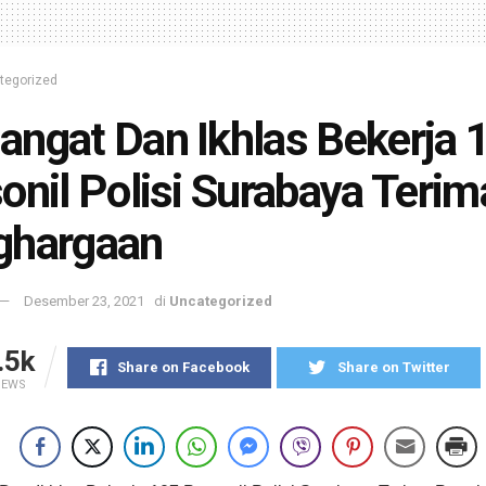
tegorized
ngat Dan Ikhlas Bekerja 
onil Polisi Surabaya Terim
ghargaan
Desember 23, 2021
di
Uncategorized
.5k
Share on Facebook
Share on Twitter
IEWS