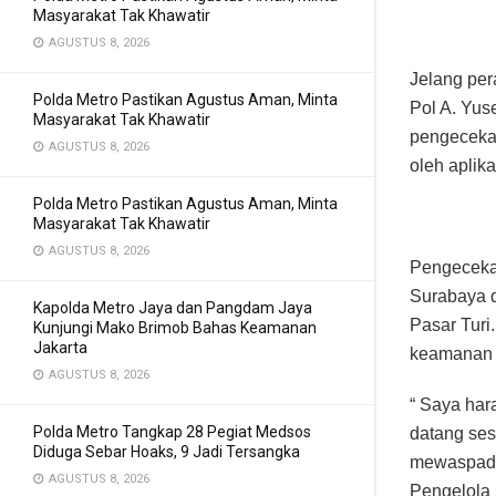
Masyarakat Tak Khawatir
AGUSTUS 8, 2026
Jelang pe
Polda Metro Pastikan Agustus Aman, Minta
Pol A. Yu
Masyarakat Tak Khawatir
pengecekan
AGUSTUS 8, 2026
oleh aplik
Polda Metro Pastikan Agustus Aman, Minta
Masyarakat Tak Khawatir
AGUSTUS 8, 2026
Pengeceka
Surabaya d
Kapolda Metro Jaya dan Pangdam Jaya
Pasar Turi
Kunjungi Mako Brimob Bahas Keamanan
Jakarta
keamanan d
AGUSTUS 8, 2026
“ Saya har
Polda Metro Tangkap 28 Pegiat Medsos
datang ses
Diduga Sebar Hoaks, 9 Jadi Tersangka
mewaspadai
AGUSTUS 8, 2026
Pengelola 