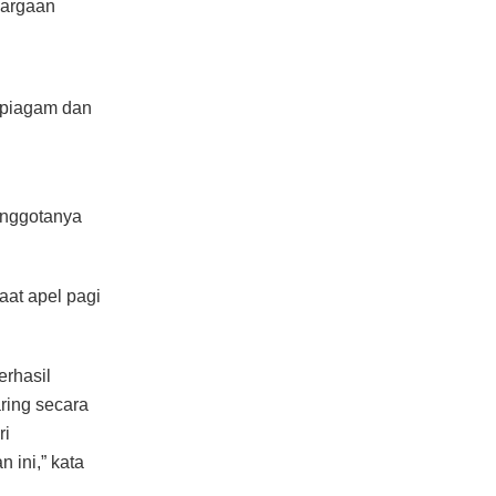
hargaan
piagam dan
anggotanya
aat apel pagi
erhasil
ring secara
ri
 ini,” kata