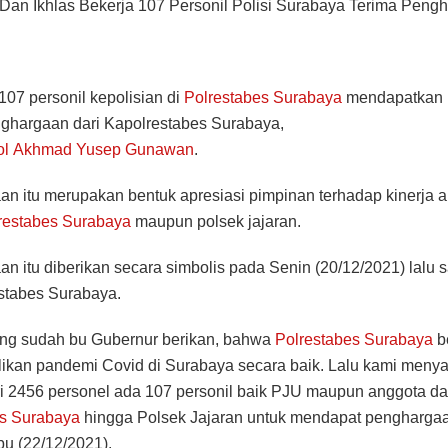
an Ikhlas Bekerja 107 Personil Polisi Surabaya Terima Peng
07 personil kepolisian di
Polrestabes Surabaya
mendapatkan 
ghargaan dari Kapolrestabes Surabaya,
ol Akhmad Yusep Gunawan
.
n itu merupakan bentuk apresiasi pimpinan terhadap kinerja 
restabes Surabaya
maupun polsek jajaran.
n itu diberikan secara simbolis pada Senin (20/12/2021) lalu s
stabes Surabaya.
ang sudah bu Gubernur berikan, bahwa
Polrestabes Surabaya
b
kan pandemi Covid di Surabaya secara baik. Lalu kami menya
ari 2456 personel ada 107 personil baik PJU maupun anggota da
es Surabaya
hingga Polsek Jajaran untuk mendapat penghargaan
u (22/12/2021).