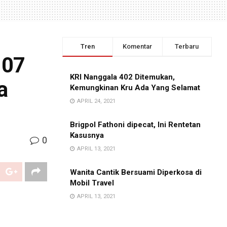
Tren
Komentar
Terbaru
107
KRI Nanggala 402 Ditemukan,
a
Kemungkinan Kru Ada Yang Selamat
APRIL 24, 2021
Brigpol Fathoni dipecat, Ini Rentetan
Kasusnya
0
APRIL 13, 2021
Wanita Cantik Bersuami Diperkosa di
Mobil Travel
APRIL 13, 2021