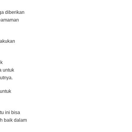
a diberikan
keamaman
lakukan
uk
a untuk
utnya.
 untuk
u ini bisa
ih baik dalam