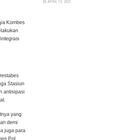
APRIL 13, 2021
baya Kombes
elakukan
integrasi
restabes
uga Stasiun
 antisipasi
at.
atnya yang
nan demi
a juga para
bes Pol