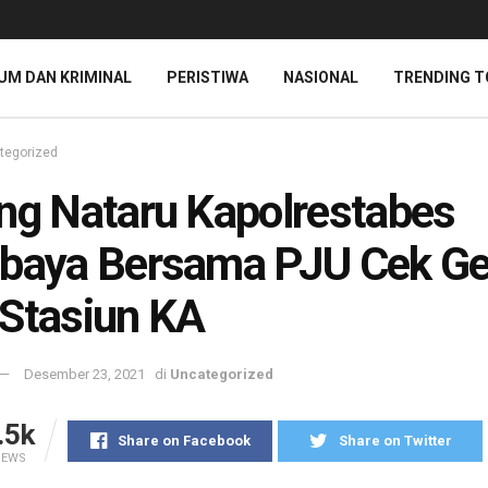
UM DAN KRIMINAL
PERISTIWA
NASIONAL
TRENDING T
tegorized
ng Nataru Kapolrestabes
baya Bersama PJU Cek Ge
Stasiun KA
Desember 23, 2021
di
Uncategorized
.5k
Share on Facebook
Share on Twitter
IEWS