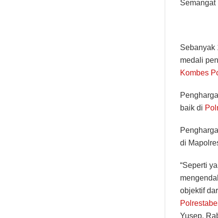
Semangat D
Sebanyak 1
medali pen
Kombes P
Penghargaa
baik di
Pol
Penghargaa
di Mapolre
“Seperti y
mengendali
objektif d
Polrestab
Yusep, Rab