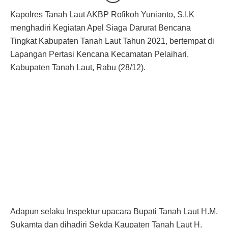
Kapolres Tanah Laut AKBP Rofikoh Yunianto, S.I.K
menghadiri Kegiatan Apel Siaga Darurat Bencana
Tingkat Kabupaten Tanah Laut Tahun 2021, bertempat di
Lapangan Pertasi Kencana Kecamatan Pelaihari,
Kabupaten Tanah Laut, Rabu (28/12).
Adapun selaku Inspektur upacara Bupati Tanah Laut H.M.
Sukamta dan dihadiri Sekda Kaupaten Tanah Laut H.
Dahnial Kefli, Dandim 1009/Tanah Laut Letkol Inf Arlufti
Noergroho, S.E, Kapolres Tanah Laut AKBP Rofikoh
Yunianto, S.I.K, Ketua Pengadilan Negeri Pelaihari Iriyadi
Khairul Ummah, S.H, Kepala Kemenag H.M Rusdi Hilmi,
Para Kepala SKPD Dilingkup Pemkab Tanah Laut dan
diikuti. 1 Pleton Kodim 1009/Tanah Laut, 1 Pleton Polres
Tanah Laut, 1 Pleton Satpol-PP, 1 Pleton Damkar, 1