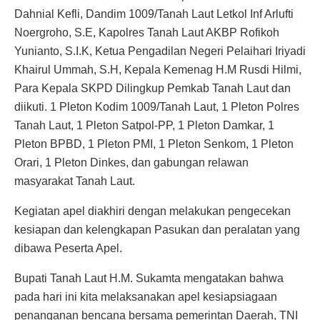
Pleton BPBD, 1 Pleton PMI, 1 Pleton Senkom, 1 Pleton
Orari, 1 Pleton Dinkes, dan gabungan relawan
masyarakat Tanah Laut.
Kegiatan apel diakhiri dengan melakukan pengecekan
kesiapan dan kelengkapan Pasukan dan peralatan yang
dibawa Peserta Apel.
Bupati Tanah Laut H.M. Sukamta mengatakan bahwa
pada hari ini kita melaksanakan apel kesiapsiagaan
penanganan bencana bersama pemerintan Daerah, TNI
– Polri, dan seluruh eleman masyarakat.
“karena kita sudah melihat prakiraan cuaca oleh BMKG
yang sudah pada tahap waspada, kita harus siap siaga
kapanpun bencana itu akan terjadi” Ucap Sukamta.
Dia menambahkan kunci utamanya adalah konsulidasi,
kekompakan kita semua, baik pemerintah, TNI – Polri,
Masayarakat, swasta dan semua elemen masyarakat